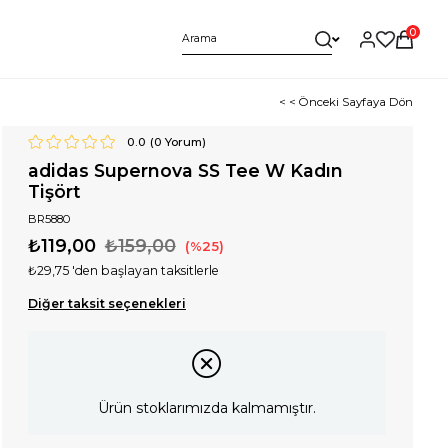
0
< < Önceki Sayfaya Dön
0.0
(
0
Yorum)
adidas Supernova SS Tee W Kadın
Tişört
BR5880
₺119,00
₺159,00
25
₺29,75
'den başlayan taksitlerle
Diğer taksit seçenekleri
Ürün stoklarımızda kalmamıştır.