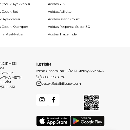
k Çocuk Ayakkabısı
Adidas Y-3
k Çocuk Bot
Adidas Adilette
k Ayakkabısı
Adidas Grand Court
k Çocuk Krampon
Adidas Response Super 3.0
dım Ayakkabısı
Adidas Tracefinder
ENDİRMESİ
İLETİŞİM
ASI
İzmir Caddesi No:22/12-13 Kızılay ANKARA
GÜVENLİK
0850 333 36 06
LATMA METNİ
HLERİM
destek@dalkilicspor.com
OŞULLARI