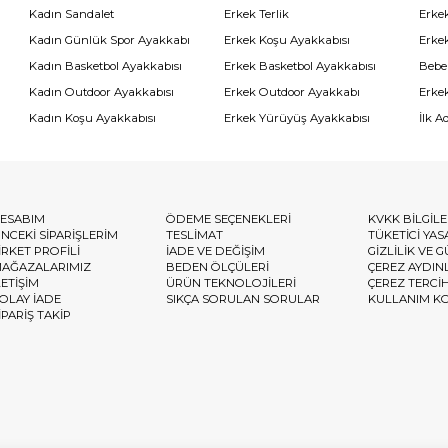
Kadın Sandalet
Erkek Terlik
Erke
Kadın Günlük Spor Ayakkabı
Erkek Koşu Ayakkabısı
Erke
Kadın Basketbol Ayakkabısı
Erkek Basketbol Ayakkabısı
Bebe
Kadın Outdoor Ayakkabısı
Erkek Outdoor Ayakkabı
Erke
Kadın Koşu Ayakkabısı
Erkek Yürüyüş Ayakkabısı
İlk A
ESABIM
ÖDEME SEÇENEKLERİ
KVKK BİLGİL
NCEKİ SİPARİŞLERİM
TESLİMAT
TÜKETİCİ YAS
İRKET PROFİLİ
İADE VE DEĞİŞİM
GİZLİLİK VE 
AĞAZALARIMIZ
BEDEN ÖLÇÜLERİ
ÇEREZ AYDIN
LETİŞİM
ÜRÜN TEKNOLOJİLERİ
ÇEREZ TERCİ
OLAY İADE
SIKÇA SORULAN SORULAR
KULLANIM K
İPARİŞ TAKİP