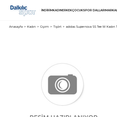
İNDİRİM
KADIN
ERKEK
ÇOCUK
SPOR DALLARI
MARKA
Anasayfa
Kadın
Giyim
Tişört
adidas Supernova SS Tee W Kadın T