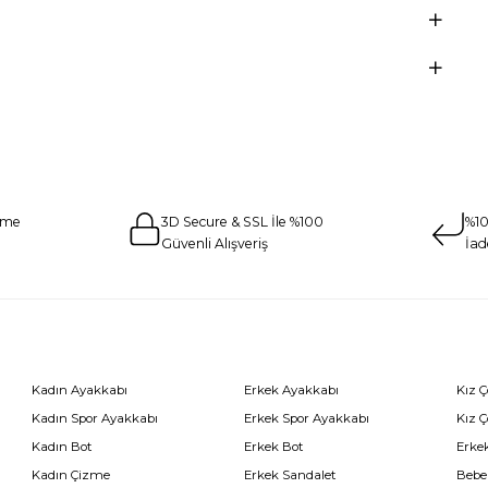
eme
3D Secure & SSL İle %100
%10
Güvenli Alışveriş
İad
Kadın Ayakkabı
Erkek Ayakkabı
Kız 
Kadın Spor Ayakkabı
Erkek Spor Ayakkabı
Kız 
Kadın Bot
Erkek Bot
Erkek
Kadın Çizme
Erkek Sandalet
Bebe