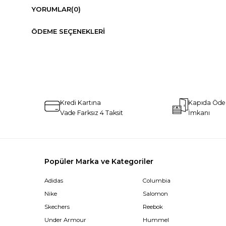
YORUMLAR
(0)
ÖDEME SEÇENEKLERI
Kredi Kartına
Kapıda Öd
Vade Farksız 4 Taksit
İmkanı
Popüler Marka ve Kategoriler
Adidas
Columbia
Nike
Salomon
Skechers
Reebok
Under Armour
Hummel