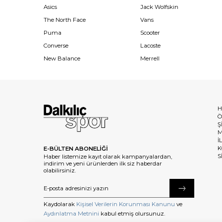
Asics
Jack Wolfskin
The North Face
Vans
Puma
Scooter
Converse
Lacoste
New Balance
Merrell
H
Ö
Ş
M
İ
K
E-BÜLTEN ABONELİĞİ
S
Haber listemize kayıt olarak kampanyalardan,
indirim ve yeni ürünlerden ilk siz haberdar
olabilirsiniz.
Kaydolarak
Kişisel Verilerin Korunması Kanunu
ve
Aydınlatma Metnini
kabul etmiş olursunuz.