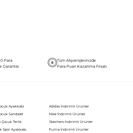
0 Para
Tüm Alışverişlerinizde
e Garantisi
Para Puan Kazanma Fırsatı
Çocuk Ayakkabı
Adidas İndirimli Ürünler
Çocuk Sandalet
Nike İndirimli Ürünler
 Çocuk Terlik
Skechers İndirimli Ürünler
k Spor Ayakkabı
Puma İndirimli Ürünler