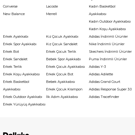
Converse
Lacoste
Kadın Basketbol
New Balance
Merrell
Ayakkabısı
Kadın Outdoor Ayakkabısı
Kadın Koşu Ayakkabısı
Erkek Ayakkabı
Kız Çocuk Ayakkabı
Adidas İndirimli Ürünler
Erkek Spor Ayakkabı
Kız Çocuk Sandalet
Nike İndirimli Ürünler
Erkek Bot
Erkek Çocuk Terlik
Skechers İndirimli Ürünler
Erkek Sandalet
Bebek Spor Ayakkabı
Puma İndirimli Ürünler
Erkek Terlik
Erkek Çocuk Ayakkabısı
Adidas Y-3
Erkek Koşu Ayakkabısı
Erkek Çocuk Bot
Adidas Adilette
Erkek Basketbol
Bebek Ayakkabısı
Adidas Grand Court
Ayakkabısı
Erkek Çocuk Krampon
Adidas Response Super 3.0
Erkek Outdoor Ayakkabı
İlk Adım Ayakkabısı
Adidas Tracefinder
Erkek Yürüyüş Ayakkabısı