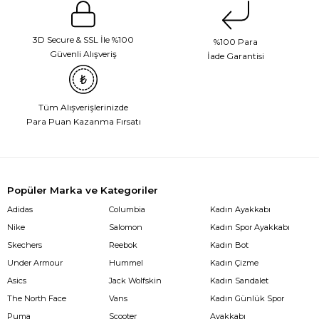
3D Secure & SSL İle %100
%100 Para
Güvenli Alışveriş
İade Garantisi
Tüm Alışverişlerinizde
Para Puan Kazanma Fırsatı
Popüler Marka ve Kategoriler
Adidas
Columbia
Kadın Ayakkabı
Nike
Salomon
Kadın Spor Ayakkabı
Skechers
Reebok
Kadın Bot
Under Armour
Hummel
Kadın Çizme
Asics
Jack Wolfskin
Kadın Sandalet
The North Face
Vans
Kadın Günlük Spor
Puma
Scooter
Ayakkabı