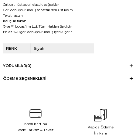
Cırt cırtlı üst askılı elastik bağcıklar
Geri dönüştürülmüş sentetik deri üst kısım
Tekstil astarı
Kauçuk taban
© ve ™ Lucasfilm Ltd. Tüm Hakları Saklıdır
En az %20 geri dönüştürülmüş içerik içerir
RENK
Siyah
YORUMLAR
(0)
ÖDEME SEÇENEKLERI
Kredi Kartına
Kapıda Ödeme
Vade Farksız 4 Taksit
İmkanı