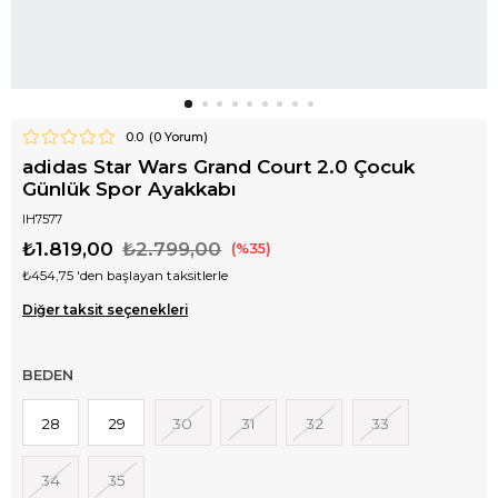
0.0
(
0
Yorum)
adidas Star Wars Grand Court 2.0 Çocuk
Günlük Spor Ayakkabı
IH7577
₺1.819,00
₺2.799,00
35
₺454,75
'den başlayan taksitlerle
Diğer taksit seçenekleri
BEDEN
28
29
30
31
32
33
34
35