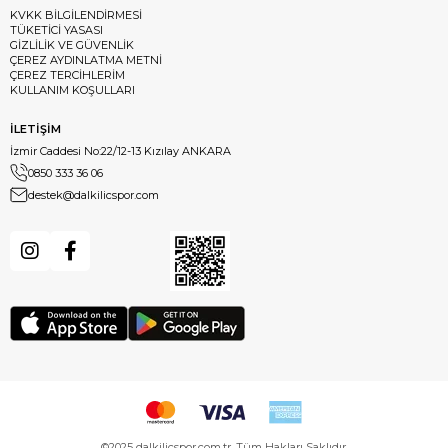
KVKK BİLGİLENDİRMESİ
TÜKETİCİ YASASI
GİZLİLİK VE GÜVENLİK
ÇEREZ AYDINLATMA METNİ
ÇEREZ TERCİHLERİM
KULLANIM KOŞULLARI
İLETİŞİM
İzmir Caddesi No:22/12-13 Kızılay ANKARA
0850 333 36 06
destek@dalkilicspor.com
©2025 dalkilicspor.com.tr. Tüm Hakları Saklıdır.