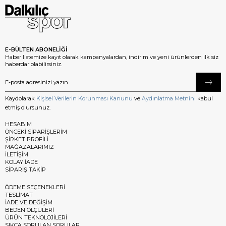
E-BÜLTEN ABONELİĞİ
Haber listemize kayıt olarak kampanyalardan, indirim ve yeni ürünlerden ilk siz
haberdar olabilirsiniz.
Kaydolarak
Kişisel Verilerin Korunması Kanunu
ve
Aydınlatma Metnini
kabul
etmiş olursunuz.
HESABIM
ÖNCEKİ SİPARİŞLERİM
ŞİRKET PROFİLİ
MAĞAZALARIMIZ
İLETİŞİM
KOLAY İADE
SİPARİŞ TAKİP
ÖDEME SEÇENEKLERİ
TESLİMAT
İADE VE DEĞİŞİM
BEDEN ÖLÇÜLERİ
ÜRÜN TEKNOLOJİLERİ
SIKÇA SORULAN SORULAR