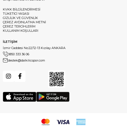
KVKK BİLGİLENDİRMESİ
TÜKETİCİ YASASI
GİZLİLİK VE GÜVENLİK
ÇEREZ AYDINLATMA METNİ
ÇEREZ TERCİHLERİM
KULLANIM KOŞULLARI
İLETİŞİM
İzmir Caddesi No:22/12-13 Kızılay ANKARA
0850 333 36 06
destek@dalkilicspor.com