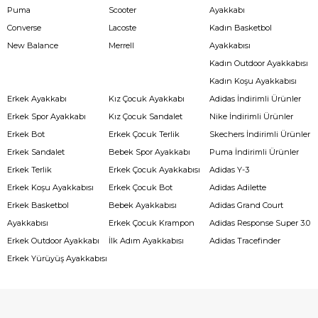
Puma
Scooter
Ayakkabı
Converse
Lacoste
Kadın Basketbol
New Balance
Merrell
Ayakkabısı
Kadın Outdoor Ayakkabısı
Kadın Koşu Ayakkabısı
Erkek Ayakkabı
Kız Çocuk Ayakkabı
Adidas İndirimli Ürünler
Erkek Spor Ayakkabı
Kız Çocuk Sandalet
Nike İndirimli Ürünler
Erkek Bot
Erkek Çocuk Terlik
Skechers İndirimli Ürünler
Erkek Sandalet
Bebek Spor Ayakkabı
Puma İndirimli Ürünler
Erkek Terlik
Erkek Çocuk Ayakkabısı
Adidas Y-3
Erkek Koşu Ayakkabısı
Erkek Çocuk Bot
Adidas Adilette
Erkek Basketbol
Bebek Ayakkabısı
Adidas Grand Court
Ayakkabısı
Erkek Çocuk Krampon
Adidas Response Super 3.0
Erkek Outdoor Ayakkabı
İlk Adım Ayakkabısı
Adidas Tracefinder
Erkek Yürüyüş Ayakkabısı