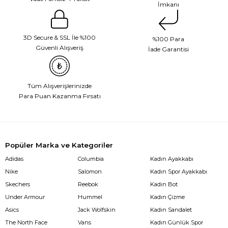
İmkanı
3D Secure & SSL İle %100
%100 Para
Güvenli Alışveriş
İade Garantisi
Tüm Alışverişlerinizde
Para Puan Kazanma Fırsatı
Popüler Marka ve Kategoriler
Adidas
Columbia
Kadın Ayakkabı
Nike
Salomon
Kadın Spor Ayakkabı
Skechers
Reebok
Kadın Bot
Under Armour
Hummel
Kadın Çizme
Asics
Jack Wolfskin
Kadın Sandalet
The North Face
Vans
Kadın Günlük Spor