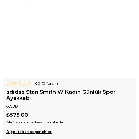
0.0
(
0
Yorum)
adidas Stan Smith W Kadın Günlük Spor
Ayakkabı
CQ2810
₺575,00
₺143,75
'den başlayan taksitlerle
Diğer taksit seçenekleri