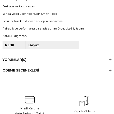
Deri saya ve topuk astarı
Yanda ve dil üzerinde "Stan Smith" logo
Balık pulundan ilham alan topuk kaplaması
Rahatlık ve performansı bir arada sunan OrthoLite® iç taban
Kauçuk dış taban
RENK
Beyaz
YORUMLAR
(0)
ÖDEME SEÇENEKLERI
Kredi Kartına
Kapıda Ödeme
Vade Farksız 4 Taksit