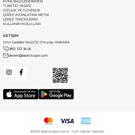
KVKK BİLGİLENDİRMESİ
TÜKETİCİ YASASI
GİZLİLİK VE GÜVENLİK
ÇEREZ AYDINLATMA METNİ
ÇEREZ TERCİHLERİM
KULLANIM KOŞULLARI
İLETİŞİM
İzmir Caddesi No:22/12-13 Kızılay ANKARA
0850 333 36 06
destek@dalkilicspor.com
©2025 dalkilicspor.com.tr. Tüm Hakları Saklıdır.