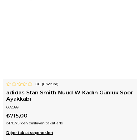
0.0
(
0
Yorum)
adidas Stan Smith Nuud W Kadın Günlük Spor
Ayakkabı
CQ2899
₺715,00
₺178,75
'den başlayan taksitlerle
Diğer taksit seçenekleri