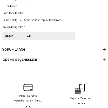
Nubuk deri
Süet topuk astarı
Silikon dolgulu "Stan Smith" topuk kaplaması
Kauçuk dış taban
RENK
Gri
YORUMLAR
(0)
ÖDEME SEÇENEKLERI
Kredi Kartına
Kapıda Ödeme
Vade Farksız 4 Taksit
İmkanı