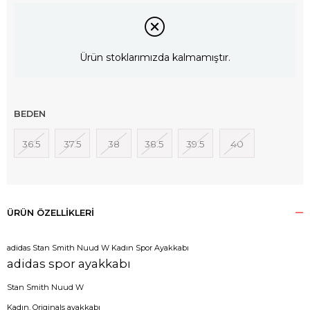
Ürün stoklarımızda kalmamıştır.
BEDEN
36.5
37.5
38
38.5
39.5
40
ÜRÜN ÖZELLIKLERI
adidas Stan Smith Nuud W Kadın Spor Ayakkabı
adidas spor ayakkabı
Stan Smith Nuud W
Kadın, Originals ayakkabı