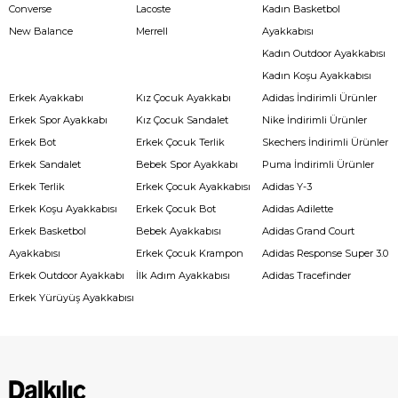
Converse
Lacoste
Kadın Basketbol
New Balance
Merrell
Ayakkabısı
Kadın Outdoor Ayakkabısı
Kadın Koşu Ayakkabısı
Erkek Ayakkabı
Kız Çocuk Ayakkabı
Adidas İndirimli Ürünler
Erkek Spor Ayakkabı
Kız Çocuk Sandalet
Nike İndirimli Ürünler
Erkek Bot
Erkek Çocuk Terlik
Skechers İndirimli Ürünler
Erkek Sandalet
Bebek Spor Ayakkabı
Puma İndirimli Ürünler
Erkek Terlik
Erkek Çocuk Ayakkabısı
Adidas Y-3
Erkek Koşu Ayakkabısı
Erkek Çocuk Bot
Adidas Adilette
Erkek Basketbol
Bebek Ayakkabısı
Adidas Grand Court
Ayakkabısı
Erkek Çocuk Krampon
Adidas Response Super 3.0
Erkek Outdoor Ayakkabı
İlk Adım Ayakkabısı
Adidas Tracefinder
Erkek Yürüyüş Ayakkabısı