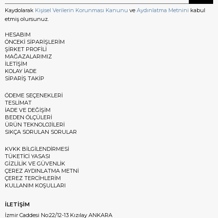
Kaydolarak
Kişisel Verilerin Korunması Kanunu
ve
Aydınlatma Metnini
kabul
etmiş olursunuz.
HESABIM
ÖNCEKİ SİPARİŞLERİM
ŞİRKET PROFİLİ
MAĞAZALARIMIZ
İLETİŞİM
KOLAY İADE
SİPARİŞ TAKİP
ÖDEME SEÇENEKLERİ
TESLİMAT
İADE VE DEĞİŞİM
BEDEN ÖLÇÜLERİ
ÜRÜN TEKNOLOJİLERİ
SIKÇA SORULAN SORULAR
KVKK BİLGİLENDİRMESİ
TÜKETİCİ YASASI
GİZLİLİK VE GÜVENLİK
ÇEREZ AYDINLATMA METNİ
ÇEREZ TERCİHLERİM
KULLANIM KOŞULLARI
İLETİŞİM
İzmir Caddesi No:22/12-13 Kızılay ANKARA