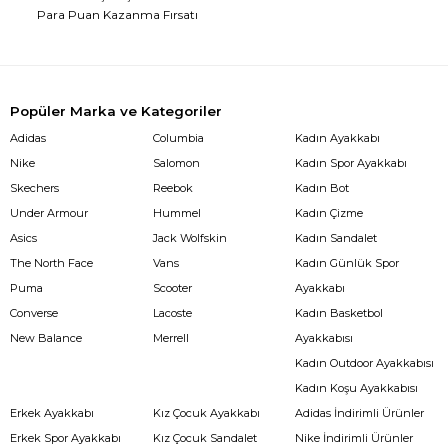
Para Puan Kazanma Fırsatı
Popüler Marka ve Kategoriler
Adidas
Columbia
Kadın Ayakkabı
Nike
Salomon
Kadın Spor Ayakkabı
Skechers
Reebok
Kadın Bot
Under Armour
Hummel
Kadın Çizme
Asics
Jack Wolfskin
Kadın Sandalet
The North Face
Vans
Kadın Günlük Spor
Puma
Scooter
Ayakkabı
Converse
Lacoste
Kadın Basketbol
New Balance
Merrell
Ayakkabısı
Kadın Outdoor Ayakkabısı
Kadın Koşu Ayakkabısı
Erkek Ayakkabı
Kız Çocuk Ayakkabı
Adidas İndirimli Ürünler
Erkek Spor Ayakkabı
Kız Çocuk Sandalet
Nike İndirimli Ürünler