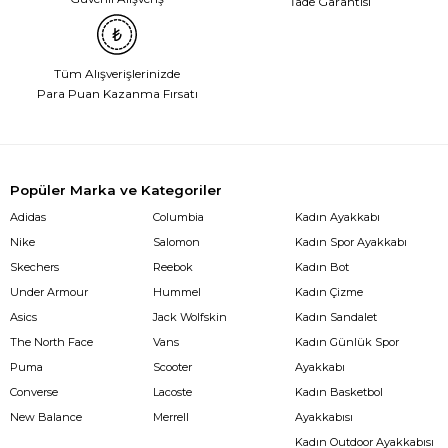
İade Garantisi
Tüm Alışverişlerinizde
Para Puan Kazanma Fırsatı
Popüler Marka ve Kategoriler
Adidas
Columbia
Kadın Ayakkabı
Nike
Salomon
Kadın Spor Ayakkabı
Skechers
Reebok
Kadın Bot
Under Armour
Hummel
Kadın Çizme
Asics
Jack Wolfskin
Kadın Sandalet
The North Face
Vans
Kadın Günlük Spor
Puma
Scooter
Ayakkabı
Converse
Lacoste
Kadın Basketbol
New Balance
Merrell
Ayakkabısı
Kadın Outdoor Ayakkabısı