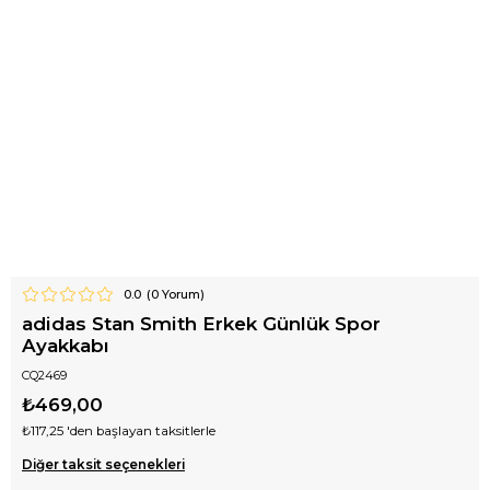
0.0
(
0
Yorum)
adidas Stan Smith Erkek Günlük Spor
Ayakkabı
CQ2469
₺469,00
₺117,25
'den başlayan taksitlerle
Diğer taksit seçenekleri