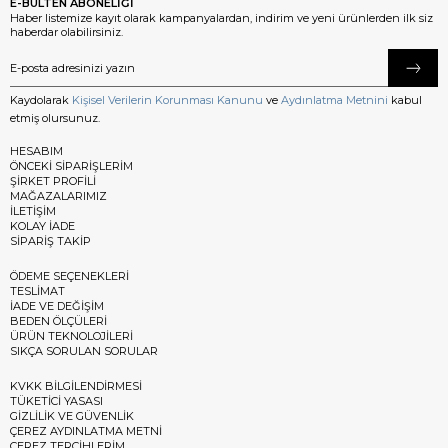
E-BÜLTEN ABONELİĞİ
Haber listemize kayıt olarak kampanyalardan, indirim ve yeni ürünlerden ilk siz
haberdar olabilirsiniz.
Kaydolarak
Kişisel Verilerin Korunması Kanunu
ve
Aydınlatma Metnini
kabul
etmiş olursunuz.
HESABIM
ÖNCEKİ SİPARİŞLERİM
ŞİRKET PROFİLİ
MAĞAZALARIMIZ
İLETİŞİM
KOLAY İADE
SİPARİŞ TAKİP
ÖDEME SEÇENEKLERİ
TESLİMAT
İADE VE DEĞİŞİM
BEDEN ÖLÇÜLERİ
ÜRÜN TEKNOLOJİLERİ
SIKÇA SORULAN SORULAR
KVKK BİLGİLENDİRMESİ
TÜKETİCİ YASASI
GİZLİLİK VE GÜVENLİK
ÇEREZ AYDINLATMA METNİ
ÇEREZ TERCİHLERİM