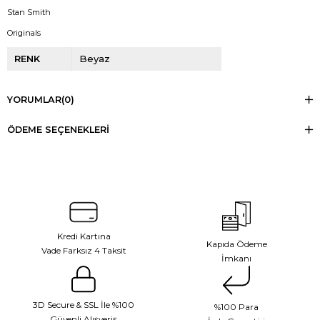
Stan Smith
Originals
RENK
Beyaz
YORUMLAR
(0)
ÖDEME SEÇENEKLERI
Kredi Kartına
Kapıda Ödeme
Vade Farksız 4 Taksit
İmkanı
3D Secure & SSL İle %100
%100 Para
Güvenli Alışveriş