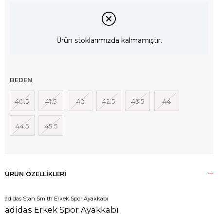
Ürün stoklarımızda kalmamıştır.
BEDEN
40.5
41.5
42
42.5
43.5
44
44.5
45.5
ÜRÜN ÖZELLIKLERI
adidas Stan Smith Erkek Spor Ayakkabı
adidas Erkek Spor Ayakkabı