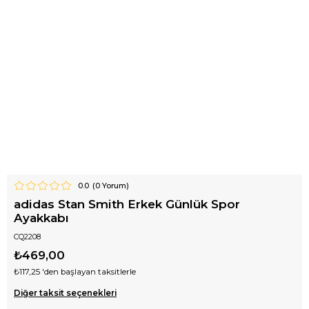
0.0
(
0
Yorum)
adidas Stan Smith Erkek Günlük Spor
Ayakkabı
CQ2208
₺469,00
₺117,25
'den başlayan taksitlerle
Diğer taksit seçenekleri