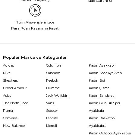
İade Garantisi
Tüm Alışverişlerinizde
Para Puan Kazanma Fırsatı
Popüler Marka ve Kategoriler
Adidas
Columbia
Kadın Ayakkabı
Nike
Salomon
Kadın Spor Ayakkabı
Skechers
Reebok
Kadın Bot
Under Armour
Hummel
Kadın Çizme
Asics
Jack Wolfskin
Kadın Sandalet
The North Face
Vans
Kadın Günlük Spor
Puma
Scooter
Ayakkabı
Converse
Lacoste
Kadın Basketbol
New Balance
Merrell
Ayakkabısı
Kadın Outdoor Ayakkabısı