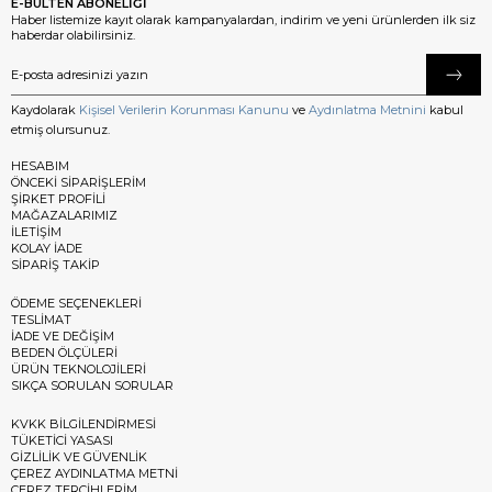
E-BÜLTEN ABONELİĞİ
Haber listemize kayıt olarak kampanyalardan, indirim ve yeni ürünlerden ilk siz
haberdar olabilirsiniz.
Kaydolarak
Kişisel Verilerin Korunması Kanunu
ve
Aydınlatma Metnini
kabul
etmiş olursunuz.
HESABIM
ÖNCEKİ SİPARİŞLERİM
ŞİRKET PROFİLİ
MAĞAZALARIMIZ
İLETİŞİM
KOLAY İADE
SİPARİŞ TAKİP
ÖDEME SEÇENEKLERİ
TESLİMAT
İADE VE DEĞİŞİM
BEDEN ÖLÇÜLERİ
ÜRÜN TEKNOLOJİLERİ
SIKÇA SORULAN SORULAR
KVKK BİLGİLENDİRMESİ
TÜKETİCİ YASASI
GİZLİLİK VE GÜVENLİK
ÇEREZ AYDINLATMA METNİ
ÇEREZ TERCİHLERİM