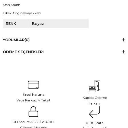
Stan Smith
Erkek, Originals ayakkabı
RENK
Beyaz
YORUMLAR
(0)
ÖDEME SEÇENEKLERI
Kredi Kartına
Kapıda Ödeme
Vade Farksız 4 Taksit
İmkanı
3D Secure & SSL İle %100
%100 Para
Güvenli Alışveriş