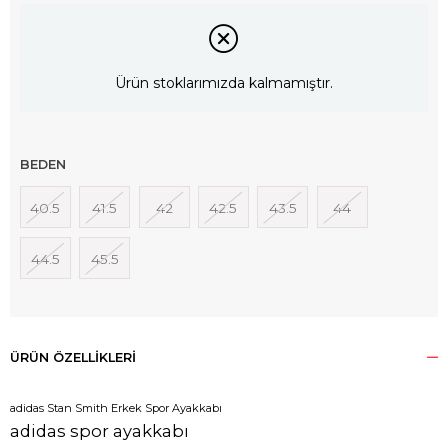
Ürün stoklarımızda kalmamıştır.
BEDEN
40.5
41.5
42
42.5
43.5
44
44.5
45.5
ÜRÜN ÖZELLIKLERI
adidas Stan Smith Erkek Spor Ayakkabı
adidas spor ayakkabı