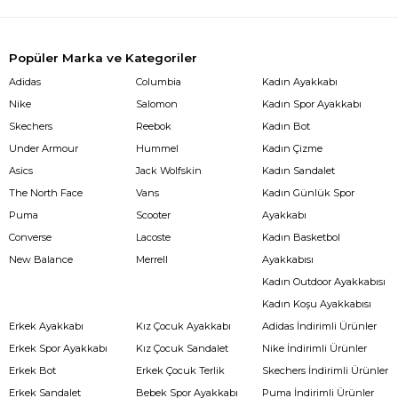
Popüler Marka ve Kategoriler
Adidas
Columbia
Kadın Ayakkabı
Nike
Salomon
Kadın Spor Ayakkabı
Skechers
Reebok
Kadın Bot
Under Armour
Hummel
Kadın Çizme
Asics
Jack Wolfskin
Kadın Sandalet
The North Face
Vans
Kadın Günlük Spor
Puma
Scooter
Ayakkabı
Converse
Lacoste
Kadın Basketbol
New Balance
Merrell
Ayakkabısı
Kadın Outdoor Ayakkabısı
Kadın Koşu Ayakkabısı
Erkek Ayakkabı
Kız Çocuk Ayakkabı
Adidas İndirimli Ürünler
Erkek Spor Ayakkabı
Kız Çocuk Sandalet
Nike İndirimli Ürünler
Erkek Bot
Erkek Çocuk Terlik
Skechers İndirimli Ürünler
Erkek Sandalet
Bebek Spor Ayakkabı
Puma İndirimli Ürünler