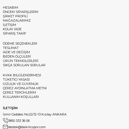
HESABIM
ÖNCEKİ SİPARİŞLERİM
ŞİRKET PROFİLİ
MAĞAZALARIMIZ
İLETİŞİM
KOLAY İADE
SİPARİŞ TAKİP
ÖDEME SEÇENEKLERİ
TESLİMAT
İADE VE DEĞİŞİM
BEDEN ÖLÇÜLERİ
ÜRÜN TEKNOLOJİLERİ
SIKÇA SORULAN SORULAR
KVKK BİLGİLENDİRMESİ
TÜKETİCİ YASASI
GİZLİLİK VE GÜVENLİK
ÇEREZ AYDINLATMA METNİ
ÇEREZ TERCİHLERİM
KULLANIM KOŞULLARI
İLETİŞİM
İzmir Caddesi No:22/12-13 Kızılay ANKARA
0850 333 36 06
destek@dalkilicspor.com