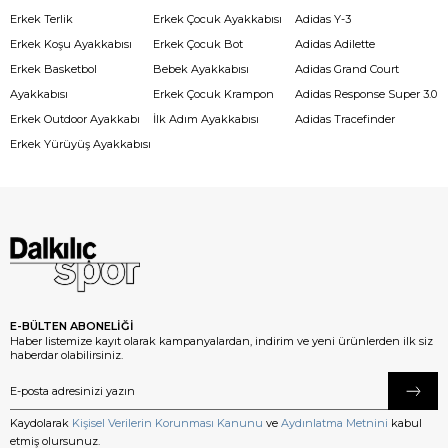
Erkek Terlik
Erkek Çocuk Ayakkabısı
Adidas Y-3
Erkek Koşu Ayakkabısı
Erkek Çocuk Bot
Adidas Adilette
Erkek Basketbol
Bebek Ayakkabısı
Adidas Grand Court
Ayakkabısı
Erkek Çocuk Krampon
Adidas Response Super 3.0
Erkek Outdoor Ayakkabı
İlk Adım Ayakkabısı
Adidas Tracefinder
Erkek Yürüyüş Ayakkabısı
E-BÜLTEN ABONELİĞİ
Haber listemize kayıt olarak kampanyalardan, indirim ve yeni ürünlerden ilk siz
haberdar olabilirsiniz.
Kaydolarak
Kişisel Verilerin Korunması Kanunu
ve
Aydınlatma Metnini
kabul
etmiş olursunuz.