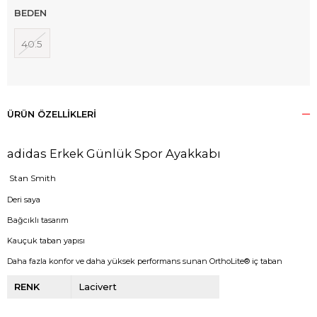
BEDEN
40.5
ÜRÜN ÖZELLIKLERI
adidas Erkek Günlük Spor Ayakkabı
Stan Smith
Deri saya
Bağcıklı tasarım
Kauçuk taban yapısı
Daha fazla konfor ve daha yüksek performans sunan OrthoLite® iç taban
RENK
Lacivert