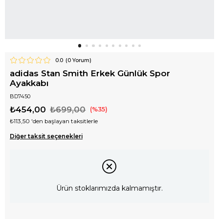
0.0
(
0
Yorum)
adidas Stan Smith Erkek Günlük Spor
Ayakkabı
BD7450
₺454,00
₺699,00
35
₺113,50
'den başlayan taksitlerle
Diğer taksit seçenekleri
Ürün stoklarımızda kalmamıştır.