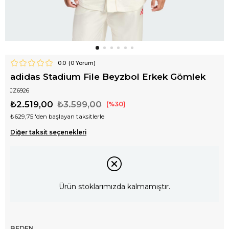
0.0
(
0
Yorum)
adidas Stadium File Beyzbol Erkek Gömlek
JZ6926
₺2.519,00
₺3.599,00
30
₺629,75
'den başlayan taksitlerle
Diğer taksit seçenekleri
Ürün stoklarımızda kalmamıştır.
BEDEN