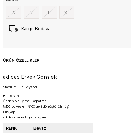
S
M
L
XL
Kargo Bedava
ÜRÜN ÖZELLIKLERI
adidas Erkek Gömlek
Stadium File Beyzbol
Bol kesim
Önden 5 düğmeli kapatma
%100 polyester (%100 geri dönüştürülmüş)
File yapı
adidas marka logo detayları
RENK
Beyaz