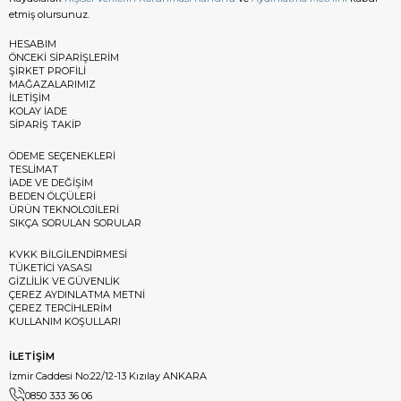
etmiş olursunuz.
HESABIM
ÖNCEKİ SİPARİŞLERİM
ŞİRKET PROFİLİ
MAĞAZALARIMIZ
İLETİŞİM
KOLAY İADE
SİPARİŞ TAKİP
ÖDEME SEÇENEKLERİ
TESLİMAT
İADE VE DEĞİŞİM
BEDEN ÖLÇÜLERİ
ÜRÜN TEKNOLOJİLERİ
SIKÇA SORULAN SORULAR
KVKK BİLGİLENDİRMESİ
TÜKETİCİ YASASI
GİZLİLİK VE GÜVENLİK
ÇEREZ AYDINLATMA METNİ
ÇEREZ TERCİHLERİM
KULLANIM KOŞULLARI
İLETİŞİM
İzmir Caddesi No:22/12-13 Kızılay ANKARA
0850 333 36 06