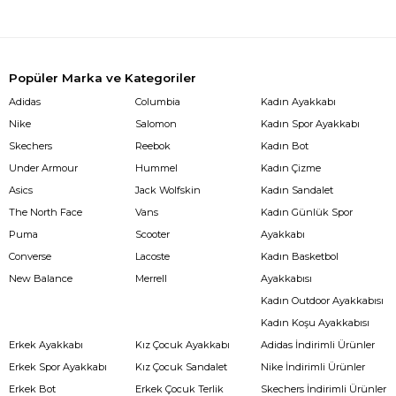
Popüler Marka ve Kategoriler
Adidas
Columbia
Kadın Ayakkabı
Nike
Salomon
Kadın Spor Ayakkabı
Skechers
Reebok
Kadın Bot
Under Armour
Hummel
Kadın Çizme
Asics
Jack Wolfskin
Kadın Sandalet
The North Face
Vans
Kadın Günlük Spor
Puma
Scooter
Ayakkabı
Converse
Lacoste
Kadın Basketbol
New Balance
Merrell
Ayakkabısı
Kadın Outdoor Ayakkabısı
Kadın Koşu Ayakkabısı
Erkek Ayakkabı
Kız Çocuk Ayakkabı
Adidas İndirimli Ürünler
Erkek Spor Ayakkabı
Kız Çocuk Sandalet
Nike İndirimli Ürünler
Erkek Bot
Erkek Çocuk Terlik
Skechers İndirimli Ürünler