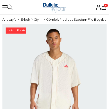
0
Anasayfa
Erkek
Giyim
Gömlek
adidas Stadium File Beyzbol
İndirim Fırsatı