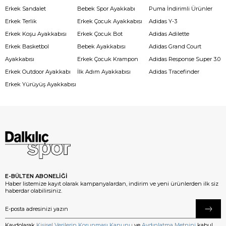
Erkek Sandalet
Bebek Spor Ayakkabı
Puma İndirimli Ürünler
Erkek Terlik
Erkek Çocuk Ayakkabısı
Adidas Y-3
Erkek Koşu Ayakkabısı
Erkek Çocuk Bot
Adidas Adilette
Erkek Basketbol
Bebek Ayakkabısı
Adidas Grand Court
Ayakkabısı
Erkek Çocuk Krampon
Adidas Response Super 3.0
Erkek Outdoor Ayakkabı
İlk Adım Ayakkabısı
Adidas Tracefinder
Erkek Yürüyüş Ayakkabısı
E-BÜLTEN ABONELİĞİ
Haber listemize kayıt olarak kampanyalardan, indirim ve yeni ürünlerden ilk siz
haberdar olabilirsiniz.
Kaydolarak
Kişisel Verilerin Korunması Kanunu
ve
Aydınlatma Metnini
kabul