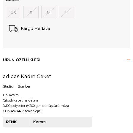
XS
S
M
L
Kargo Bedava
ÜRÜN ÖZELLIKLERI
adidas Kadın Ceket
Stadium Bomber
Bol kesim
Çıtçıtlı kapatma detayı
%100 polyester (%100 geri dönüştürülmüş)
CLIMAWARM teknolojisi
RENK
Kırmızı