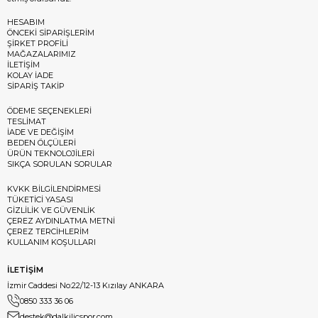
HESABIM
ÖNCEKİ SİPARİŞLERİM
ŞİRKET PROFİLİ
MAĞAZALARIMIZ
İLETİŞİM
KOLAY İADE
SİPARİŞ TAKİP
ÖDEME SEÇENEKLERİ
TESLİMAT
İADE VE DEĞİŞİM
BEDEN ÖLÇÜLERİ
ÜRÜN TEKNOLOJİLERİ
SIKÇA SORULAN SORULAR
KVKK BİLGİLENDİRMESİ
TÜKETİCİ YASASI
GİZLİLİK VE GÜVENLİK
ÇEREZ AYDINLATMA METNİ
ÇEREZ TERCİHLERİM
KULLANIM KOŞULLARI
İLETİŞİM
İzmir Caddesi No:22/12-13 Kızılay ANKARA
0850 333 36 06
destek@dalkilicspor.com