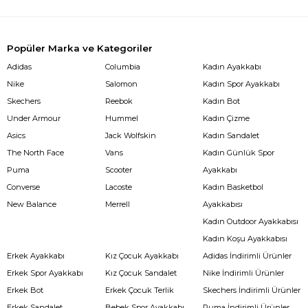
Popüler Marka ve Kategoriler
Adidas
Columbia
Kadın Ayakkabı
Nike
Salomon
Kadın Spor Ayakkabı
Skechers
Reebok
Kadın Bot
Under Armour
Hummel
Kadın Çizme
Asics
Jack Wolfskin
Kadın Sandalet
The North Face
Vans
Kadın Günlük Spor
Puma
Scooter
Ayakkabı
Converse
Lacoste
Kadın Basketbol
New Balance
Merrell
Ayakkabısı
Kadın Outdoor Ayakkabısı
Kadın Koşu Ayakkabısı
Erkek Ayakkabı
Kız Çocuk Ayakkabı
Adidas İndirimli Ürünler
Erkek Spor Ayakkabı
Kız Çocuk Sandalet
Nike İndirimli Ürünler
Erkek Bot
Erkek Çocuk Terlik
Skechers İndirimli Ürünler
Erkek Sandalet
Bebek Spor Ayakkabı
Puma İndirimli Ürünler