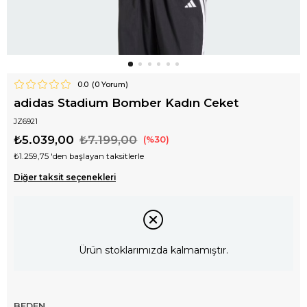
0.0
(
0
Yorum)
adidas Stadium Bomber Kadın Ceket
JZ6921
₺5.039,00
₺7.199,00
30
₺1.259,75
'den başlayan taksitlerle
Diğer taksit seçenekleri
Ürün stoklarımızda kalmamıştır.
BEDEN