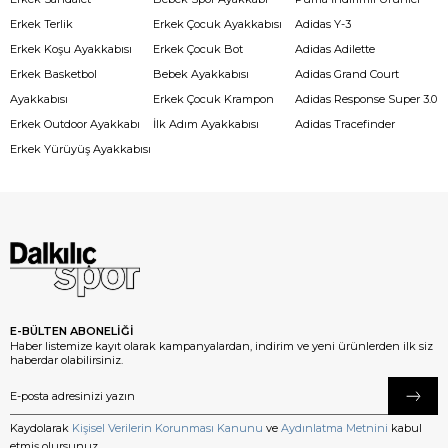
Erkek Terlik
Erkek Çocuk Ayakkabısı
Adidas Y-3
Erkek Koşu Ayakkabısı
Erkek Çocuk Bot
Adidas Adilette
Erkek Basketbol
Bebek Ayakkabısı
Adidas Grand Court
Ayakkabısı
Erkek Çocuk Krampon
Adidas Response Super 3.0
Erkek Outdoor Ayakkabı
İlk Adım Ayakkabısı
Adidas Tracefinder
Erkek Yürüyüş Ayakkabısı
E-BÜLTEN ABONELİĞİ
Haber listemize kayıt olarak kampanyalardan, indirim ve yeni ürünlerden ilk siz
haberdar olabilirsiniz.
Kaydolarak
Kişisel Verilerin Korunması Kanunu
ve
Aydınlatma Metnini
kabul
etmiş olursunuz.