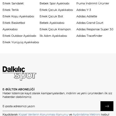
Erkek Sandalet
Bebek Spor Ayakkabı
Puma İndirimli Ürünler
Erkek Terlik
Erkek Çocuk Ayakkabısı
Adidas Y-3
Erkek Koşu Ayakkabısı
Erkek Çocuk Bot
Adidas Adilette
Erkek Basketbol
Bebek Ayakkabısı
Adidas Grand Court
Ayakkabısı
Erkek Çocuk Krampon
Adidas Response Super 3.0
Erkek Outdoor Ayakkabı
İlk Adım Ayakkabısı
Adidas Tracefinder
Erkek Yürüyüş Ayakkabısı
E-BÜLTEN ABONELİĞİ
Haber listemize kayıt olarak kampanyalardan, indirim ve yeni ürünlerden ilk siz
haberdar olabilirsiniz.
Kaydolarak
Kişisel Verilerin Korunması Kanunu
ve
Aydınlatma Metnini
kabul