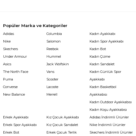
Popüler Marka ve Kategoriler
Adidas
Columbia
Kadın Ayakkabı
Nike
Salomon
Kadın Spor Ayakkabı
Skechers
Reebok
Kadın Bot
Under Armour
Hummel
Kadın Çizme
Asics
Jack Wolfskin
Kadın Sandalet
The North Face
Vans
Kadın Günlük Spor
Puma
Scooter
Ayakkabı
Converse
Lacoste
Kadın Basketbol
New Balance
Merrell
Ayakkabısı
Kadın Outdoor Ayakkabısı
Kadın Koşu Ayakkabısı
Erkek Ayakkabı
Kız Çocuk Ayakkabı
Adidas İndirimli Ürünler
Erkek Spor Ayakkabı
Kız Çocuk Sandalet
Nike İndirimli Ürünler
Erkek Bot
Erkek Çocuk Terlik
Skechers İndirimli Ürünler