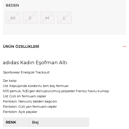
BEDEN
XS
S
M
L
ÜRÜN ÖZELLIKLERI
adidas Kadın Eşofman Altı
Sportswear Energize Tracksuit
Dar kalıp
Üst: Kapüşonda kordonlu tam boy fermuar
%70 pamuk, %30 geri dönüştürülmüş polyester Fransız havlu kumaşı
Üst: Gizli ön fermuarlı cepler
Pantolon: Nervürlü belden bağcıklı
Pantolon: Gizli yan fermuarlı cepler
Pantolon: Açık paçalar
RENK
Bej