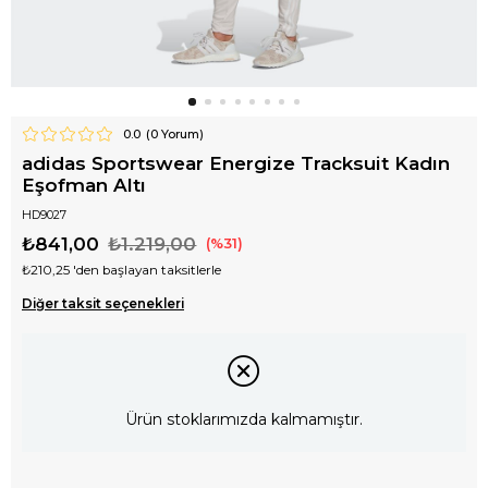
0.0
(
0
Yorum)
adidas Sportswear Energize Tracksuit Kadın
Eşofman Altı
HD9027
₺841,00
₺1.219,00
31
₺210,25
'den başlayan taksitlerle
Diğer taksit seçenekleri
Ürün stoklarımızda kalmamıştır.