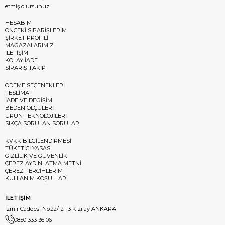
etmiş olursunuz.
HESABIM
ÖNCEKİ SİPARİŞLERİM
ŞİRKET PROFİLİ
MAĞAZALARIMIZ
İLETİŞİM
KOLAY İADE
SİPARİŞ TAKİP
ÖDEME SEÇENEKLERİ
TESLİMAT
İADE VE DEĞİŞİM
BEDEN ÖLÇÜLERİ
ÜRÜN TEKNOLOJİLERİ
SIKÇA SORULAN SORULAR
KVKK BİLGİLENDİRMESİ
TÜKETİCİ YASASI
GİZLİLİK VE GÜVENLİK
ÇEREZ AYDINLATMA METNİ
ÇEREZ TERCİHLERİM
KULLANIM KOŞULLARI
İLETİŞİM
İzmir Caddesi No:22/12-13 Kızılay ANKARA
0850 333 36 06