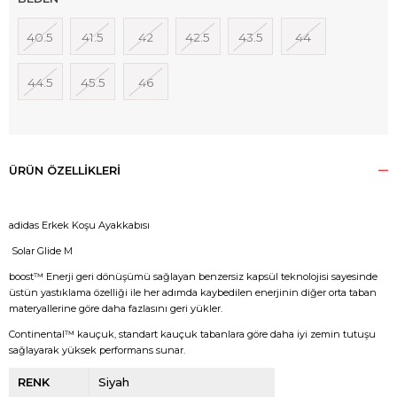
40.5
41.5
42
42.5
43.5
44
44.5
45.5
46
ÜRÜN ÖZELLIKLERI
adidas Erkek Koşu Ayakkabısı
Solar Glide M
boost™ Enerji geri dönüşümü sağlayan benzersiz kapsül teknolojisi sayesinde
üstün yastıklama özelliği ile her adımda kaybedilen enerjinin diğer orta taban
materyallerine göre daha fazlasını geri yükler.
Continental™ kauçuk, standart kauçuk tabanlara göre daha iyi zemin tutuşu
sağlayarak yüksek performans sunar.
RENK
Siyah