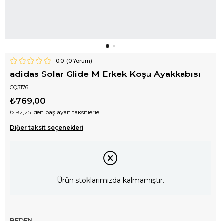
0.0
(
0
Yorum)
adidas Solar Glide M Erkek Koşu Ayakkabısı
CQ3176
₺769,00
₺192,25
'den başlayan taksitlerle
Diğer taksit seçenekleri
Ürün stoklarımızda kalmamıştır.
BEDEN