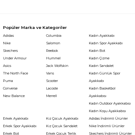
Popüler Marka ve Kategoriler
Adidas
Columbia
Kadın Ayakkabı
Nike
Salomon
Kadın Spor Ayakkabı
Skechers
Reebok
Kadın Bot
Under Armour
Hummel
Kadın Çizme
Asics
Jack Wolfskin
Kadın Sandalet
The North Face
Vans
Kadın Günlük Spor
Puma
Scooter
Ayakkabı
Converse
Lacoste
Kadın Basketbol
New Balance
Merrell
Ayakkabısı
Kadın Outdoor Ayakkabısı
Kadın Koşu Ayakkabısı
Erkek Ayakkabı
Kız Çocuk Ayakkabı
Adidas İndirimli Ürünler
Erkek Spor Ayakkabı
Kız Çocuk Sandalet
Nike İndirimli Ürünler
Erkek Bot
Erkek Çocuk Terlik
Skechers İndirimli Ürünler