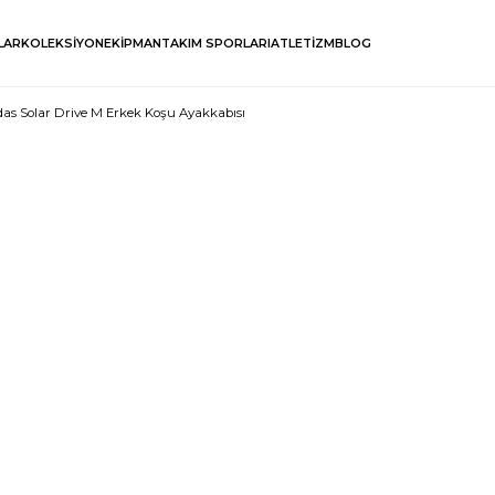
LAR
KOLEKSİYON
EKİPMAN
TAKIM SPORLARI
ATLETİZM
BLOG
das Solar Drive M Erkek Koşu Ayakkabısı