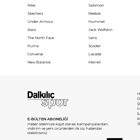
Nike
Salomon
Skechers
Reebok
Under Armour
Hummel
Asics
Jack Wolfskin
The North Face
Vans
Puma
Scooter
Converse
Lacoste
New Balance
Merrell
H
Ö
Ş
M
İ
K
E-BÜLTEN ABONELİĞİ
S
Haber listemize kayıt olarak kampanyalardan,
indirim ve yeni ürünlerden ilk siz haberdar
olabilirsiniz.