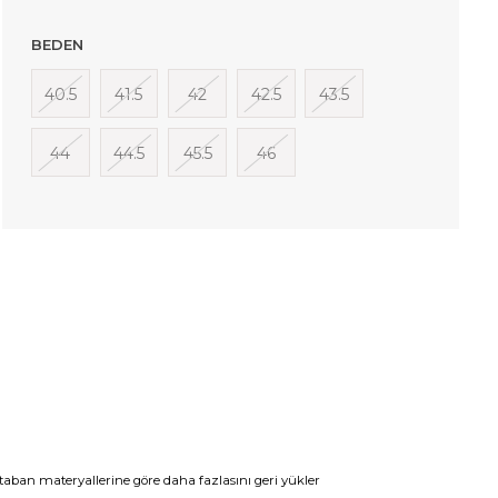
BEDEN
40.5
41.5
42
42.5
43.5
44
44.5
45.5
46
taban materyallerine göre daha fazlasını geri yükler