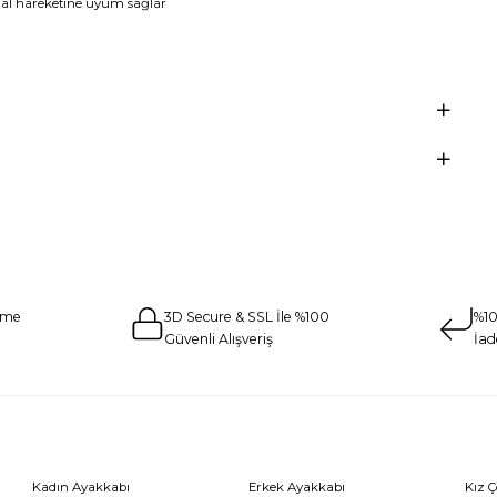
ğal hareketine uyum sağlar
eme
3D Secure & SSL İle %100
%10
Güvenli Alışveriş
İad
Kadın Ayakkabı
Erkek Ayakkabı
Kız 