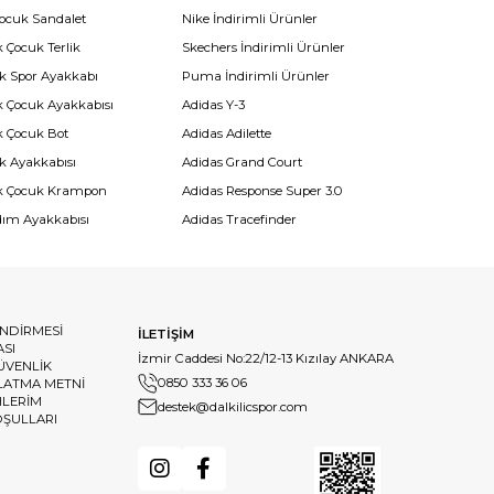
Çocuk Sandalet
Nike İndirimli Ürünler
 Çocuk Terlik
Skechers İndirimli Ürünler
k Spor Ayakkabı
Puma İndirimli Ürünler
k Çocuk Ayakkabısı
Adidas Y-3
k Çocuk Bot
Adidas Adilette
k Ayakkabısı
Adidas Grand Court
k Çocuk Krampon
Adidas Response Super 3.0
dım Ayakkabısı
Adidas Tracefinder
ENDİRMESİ
İLETİŞİM
ASI
İzmir Caddesi No:22/12-13 Kızılay ANKARA
GÜVENLİK
0850 333 36 06
LATMA METNİ
HLERİM
destek@dalkilicspor.com
OŞULLARI