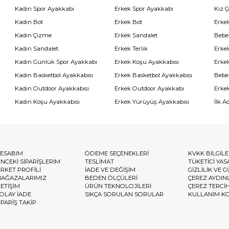
Kadın Spor Ayakkabı
Erkek Spor Ayakkabı
Kız 
Kadın Bot
Erkek Bot
Erkek
Kadın Çizme
Erkek Sandalet
Bebe
Kadın Sandalet
Erkek Terlik
Erke
Kadın Günlük Spor Ayakkabı
Erkek Koşu Ayakkabısı
Erke
Kadın Basketbol Ayakkabısı
Erkek Basketbol Ayakkabısı
Bebe
Kadın Outdoor Ayakkabısı
Erkek Outdoor Ayakkabı
Erke
Kadın Koşu Ayakkabısı
Erkek Yürüyüş Ayakkabısı
İlk A
ESABIM
ÖDEME SEÇENEKLERİ
KVKK BİLGİL
NCEKİ SİPARİŞLERİM
TESLİMAT
TÜKETİCİ YAS
İRKET PROFİLİ
İADE VE DEĞİŞİM
GİZLİLİK VE 
AĞAZALARIMIZ
BEDEN ÖLÇÜLERİ
ÇEREZ AYDIN
LETİŞİM
ÜRÜN TEKNOLOJİLERİ
ÇEREZ TERCİ
OLAY İADE
SIKÇA SORULAN SORULAR
KULLANIM K
İPARİŞ TAKİP