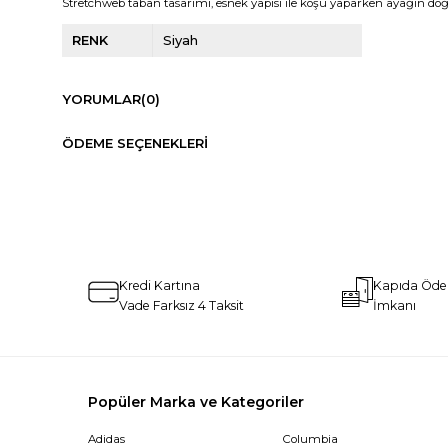
Stretchweb taban tasarımı, esnek yapısı ile koşu yaparken ayağın do
RENK
Siyah
YORUMLAR
(0)
ÖDEME SEÇENEKLERI
Kredi Kartına
Kapıda Öd
Vade Farksız 4 Taksit
İmkanı
Popüler Marka ve Kategoriler
Adidas
Columbia