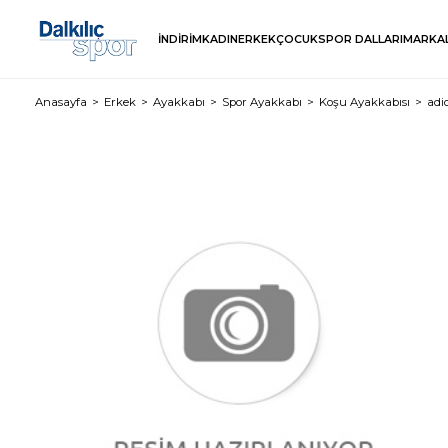
İNDİRİM
KADIN
ERKEK
ÇOCUK
SPOR DALLARI
MARKA
Anasayfa
Erkek
Ayakkabı
Spor Ayakkabı
Koşu Ayakkabısı
adi