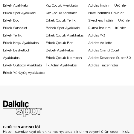
Erkek Ayakkabı
Kız Çocuk Ayakkabı
Adidas İndirimli Ürünler
Erkek Spor Ayakkabı
Kız Çocuk Sandalet
Nike İndirimli Ürünler
Erkek Bot
Erkek Çocuk Terlik
Skechers İndirimli Ürünler
Erkek Sandalet
Bebek Spor Ayakkabı
Puma İndirimli Ürünler
Erkek Terlik
Erkek Çocuk Ayakkabısı
Adidas Y-3
Erkek Koşu Ayakkabısı
Erkek Çocuk Bot
Adidas Adilette
Erkek Basketbol
Bebek Ayakkabısı
Adidas Grand Court
Ayakkabısı
Erkek Çocuk Krampon
Adidas Response Super 3.0
Erkek Outdoor Ayakkabı
İlk Adım Ayakkabısı
Adidas Tracefinder
Erkek Yürüyüş Ayakkabısı
E-BÜLTEN ABONELİĞİ
Haber listemize kayıt olarak kampanyalardan, indirim ve yeni ürünlerden ilk siz