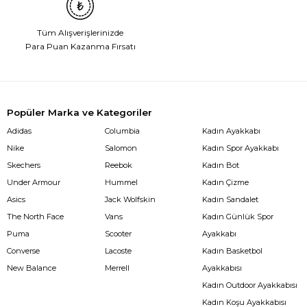
Tüm Alışverişlerinizde
Para Puan Kazanma Fırsatı
Popüler Marka ve Kategoriler
Adidas
Columbia
Kadın Ayakkabı
Nike
Salomon
Kadın Spor Ayakkabı
Skechers
Reebok
Kadın Bot
Under Armour
Hummel
Kadın Çizme
Asics
Jack Wolfskin
Kadın Sandalet
The North Face
Vans
Kadın Günlük Spor
Puma
Scooter
Ayakkabı
Converse
Lacoste
Kadın Basketbol
New Balance
Merrell
Ayakkabısı
Kadın Outdoor Ayakkabısı
Kadın Koşu Ayakkabısı