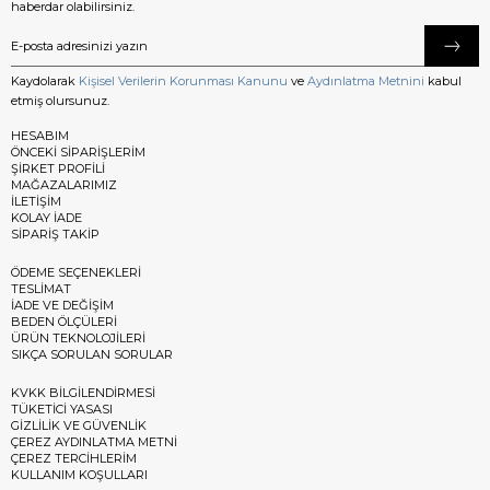
haberdar olabilirsiniz.
Kaydolarak
Kişisel Verilerin Korunması Kanunu
ve
Aydınlatma Metnini
kabul
etmiş olursunuz.
HESABIM
ÖNCEKİ SİPARİŞLERİM
ŞİRKET PROFİLİ
MAĞAZALARIMIZ
İLETİŞİM
KOLAY İADE
SİPARİŞ TAKİP
ÖDEME SEÇENEKLERİ
TESLİMAT
İADE VE DEĞİŞİM
BEDEN ÖLÇÜLERİ
ÜRÜN TEKNOLOJİLERİ
SIKÇA SORULAN SORULAR
KVKK BİLGİLENDİRMESİ
TÜKETİCİ YASASI
GİZLİLİK VE GÜVENLİK
ÇEREZ AYDINLATMA METNİ
ÇEREZ TERCİHLERİM
KULLANIM KOŞULLARI