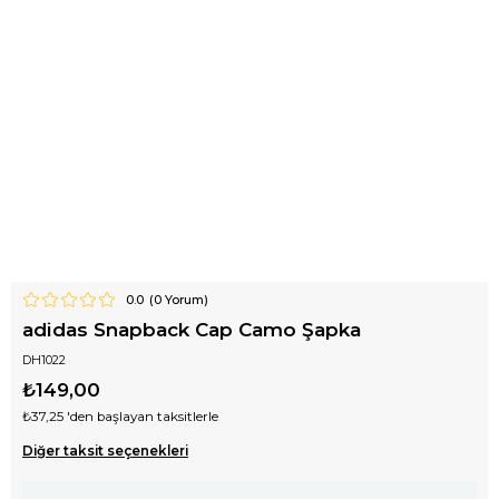
0.0
(
0
Yorum)
adidas Snapback Cap Camo Şapka
DH1022
₺149,00
₺37,25
'den başlayan taksitlerle
Diğer taksit seçenekleri