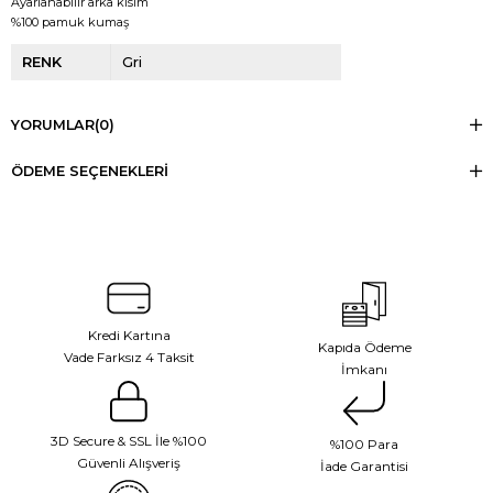
Ayarlanabilir arka kısım
%100 pamuk kumaş
RENK
Gri
YORUMLAR
(0)
ÖDEME SEÇENEKLERI
Kredi Kartına
Kapıda Ödeme
Vade Farksız 4 Taksit
İmkanı
3D Secure & SSL İle %100
%100 Para
Güvenli Alışveriş
İade Garantisi