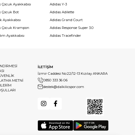
k Çocuk Ayakkabısı
Adidas Y-3
k Çocuk Bot
Adidas Adilette
k Ayakkabısı
Adidas Grand Court
k Çocuk Krampon
Adidas Response Super 3.0
dım Ayakkabısı
Adidas Tracefinder
ENDİRMESİ
İLETİŞİM
ASI
İzmir Caddesi No:22/12-13 Kızılay ANKARA
GÜVENLİK
0850 333 36 06
LATMA METNİ
HLERİM
destek@dalkilicspor.com
OŞULLARI