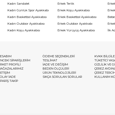
Kadın Sandalet
Erkek Terlik
Erke
Kadın Günlük Spor Ayakkabı
Erkek Koşu Ayakkabısı
Erke
Kadın Basketbol Ayakkabısı
Erkek Basketbol Ayakkabısı
Bebe
Kadın Outdoor Ayakkabısı
Erkek Outdoor Ayakkabı
Erke
Kadın Koşu Ayakkabısı
Erkek Yürüyüş Ayakkabısı
İlk A
ESABIM
ÖDEME SEÇENEKLERİ
KVKK BİLGİL
NCEKİ SİPARİŞLERİM
TESLİMAT
TÜKETİCİ YAS
İRKET PROFİLİ
İADE VE DEĞİŞİM
GİZLİLİK VE 
AĞAZALARIMIZ
BEDEN ÖLÇÜLERİ
ÇEREZ AYDIN
LETİŞİM
ÜRÜN TEKNOLOJİLERİ
ÇEREZ TERCİ
OLAY İADE
SIKÇA SORULAN SORULAR
KULLANIM K
İPARİŞ TAKİP