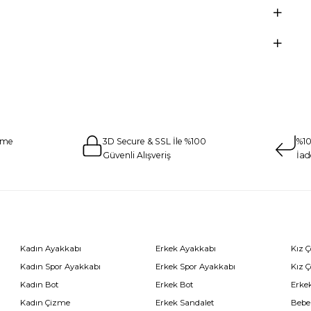
eme
3D Secure & SSL İle %100
%10
Güvenli Alışveriş
İad
Kadın Ayakkabı
Erkek Ayakkabı
Kız 
Kadın Spor Ayakkabı
Erkek Spor Ayakkabı
Kız 
Kadın Bot
Erkek Bot
Erkek
Kadın Çizme
Erkek Sandalet
Bebe