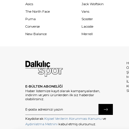
Asics
Jack Wolfskin
The North Face
Vans
Puma
Scooter
Converse
Lacoste
New Balance
Merrell
H
Ö
Ş
M
İ
K
E-BÜLTEN ABONELİĞİ
S
Haber listemize kayıt olarak kampanyalardan,
indirim ve yeni ürünlerden ilk siz haberdar
olabilirsiniz.
Kaydolarak
Kişisel Verilerin Korunması Kanunu
ve
Aydınlatma Metnini
kabul etmiş olursunuz.