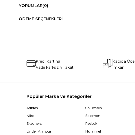
YORUMLAR
(0)
ÖDEME SEÇENEKLERI
Kredi Kartına
Kapıda Öd
Vade Farksız 4 Taksit
İmkanı
Popüler Marka ve Kategoriler
Adidas
Columbia
Nike
Salomon
Skechers
Reebok
Under Armour
Hummel