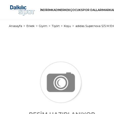
İNDİRİM
KADIN
ERKEK
ÇOCUK
SPOR DALLARI
MARKA
Anasayfa
Erkek
Giyim
Tişört
Koşu
adidas Supernova S/S M Erk