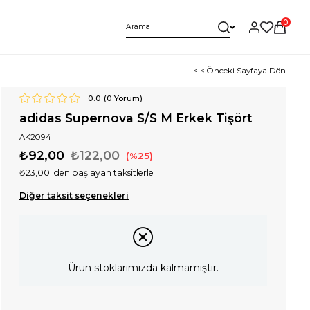
0
< < Önceki Sayfaya Dön
0.0
(
0
Yorum)
adidas Supernova S/S M Erkek Tişört
AK2094
₺92,00
₺122,00
25
₺23,00
'den başlayan taksitlerle
Diğer taksit seçenekleri
Ürün stoklarımızda kalmamıştır.