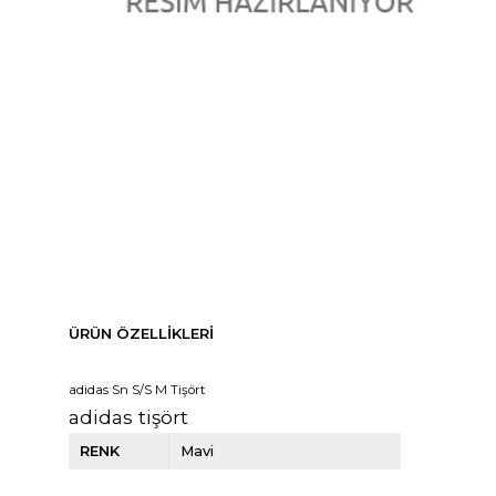
ÜRÜN ÖZELLIKLERI
adidas Sn S/S M Tişört
adidas tişört
RENK
Mavi