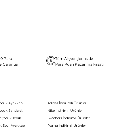
0 Para
Tüm Alışverişlerinizde
e Garantisi
Para Puan Kazanma Fırsatı
Çocuk Ayakkabı
Adidas İndirimli Ürünler
Çocuk Sandalet
Nike İndirimli Ürünler
 Çocuk Terlik
Skechers İndirimli Ürünler
k Spor Ayakkabı
Puma İndirimli Ürünler