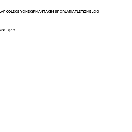
LAR
KOLEKSİYON
EKİPMAN
TAKIM SPORLARI
ATLETİZM
BLOG
ek Tişört