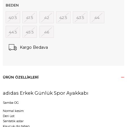
BEDEN
40.5
41.5
42
42.5
43.5
44
44.5
45.5
46
Kargo Bedava
ÜRÜN ÖZELLIKLERI
adidas Erkek Günlük Spor Ayakkabı
Samba OG
Normal kesim
Deri üst
Sentetik astar
Kauçuk dış taban