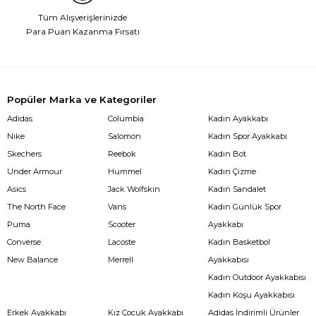
Tüm Alışverişlerinizde
Para Puan Kazanma Fırsatı
Popüler Marka ve Kategoriler
Adidas
Columbia
Kadın Ayakkabı
Nike
Salomon
Kadın Spor Ayakkabı
Skechers
Reebok
Kadın Bot
Under Armour
Hummel
Kadın Çizme
Asics
Jack Wolfskin
Kadın Sandalet
The North Face
Vans
Kadın Günlük Spor
Puma
Scooter
Ayakkabı
Converse
Lacoste
Kadın Basketbol
New Balance
Merrell
Ayakkabısı
Kadın Outdoor Ayakkabısı
Kadın Koşu Ayakkabısı
Erkek Ayakkabı
Kız Çocuk Ayakkabı
Adidas İndirimli Ürünler