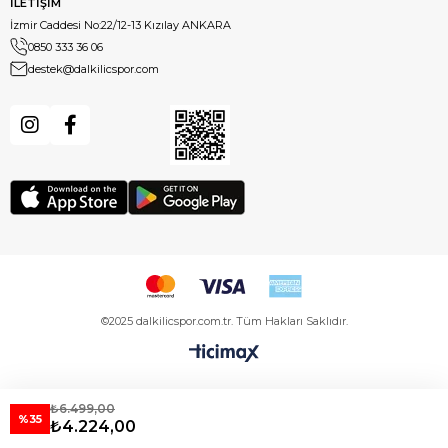
İLETİŞİM
İzmir Caddesi No:22/12-13 Kızılay ANKARA
0850 333 36 06
destek@dalkilicspor.com
©2025 dalkilicspor.com.tr. Tüm Hakları Saklıdır.
₺6.499,00
%35
₺4.224,00