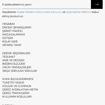
Kaydolarak
Kişisel Verilerin Korunması Kanunu
ve
Aydınlatma Metnini
kabul
etmiş olursunuz.
HESABIM
ÖNCEKİ SİPARİŞLERİM
ŞİRKET PROFİLİ
MAĞAZALARIMIZ
İLETİŞİM
KOLAY İADE
SİPARİŞ TAKİP
ÖDEME SEÇENEKLERİ
TESLİMAT
İADE VE DEĞİŞİM
BEDEN ÖLÇÜLERİ
ÜRÜN TEKNOLOJİLERİ
SIKÇA SORULAN SORULAR
KVKK BİLGİLENDİRMESİ
TÜKETİCİ YASASI
GİZLİLİK VE GÜVENLİK
ÇEREZ AYDINLATMA METNİ
ÇEREZ TERCİHLERİM
KULLANIM KOŞULLARI