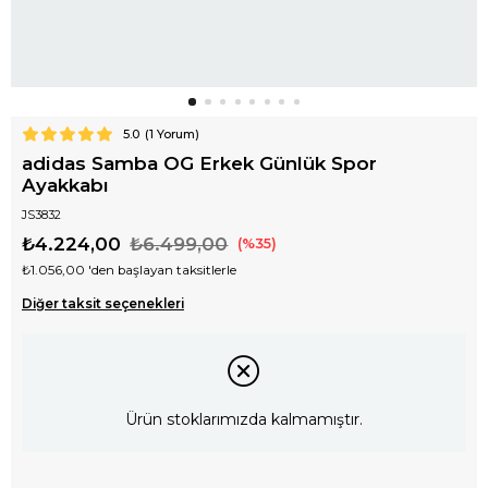
5.0
(
1
Yorum)
adidas Samba OG Erkek Günlük Spor
Ayakkabı
JS3832
₺4.224,00
₺6.499,00
35
₺1.056,00
'den başlayan taksitlerle
Diğer taksit seçenekleri
Ürün stoklarımızda kalmamıştır.