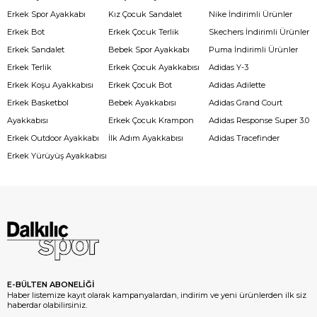
Erkek Spor Ayakkabı
Kız Çocuk Sandalet
Nike İndirimli Ürünler
Erkek Bot
Erkek Çocuk Terlik
Skechers İndirimli Ürünler
Erkek Sandalet
Bebek Spor Ayakkabı
Puma İndirimli Ürünler
Erkek Terlik
Erkek Çocuk Ayakkabısı
Adidas Y-3
Erkek Koşu Ayakkabısı
Erkek Çocuk Bot
Adidas Adilette
Erkek Basketbol
Bebek Ayakkabısı
Adidas Grand Court
Ayakkabısı
Erkek Çocuk Krampon
Adidas Response Super 3.0
Erkek Outdoor Ayakkabı
İlk Adım Ayakkabısı
Adidas Tracefinder
Erkek Yürüyüş Ayakkabısı
E-BÜLTEN ABONELİĞİ
Haber listemize kayıt olarak kampanyalardan, indirim ve yeni ürünlerden ilk siz
haberdar olabilirsiniz.