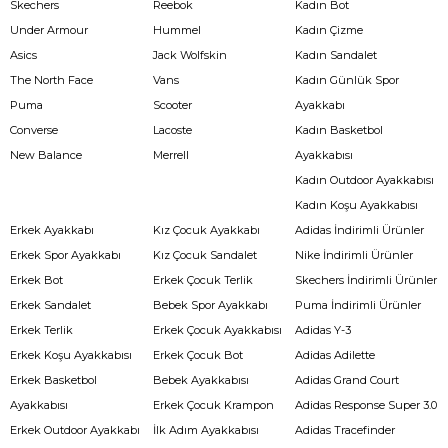
Skechers
Reebok
Kadın Bot
Under Armour
Hummel
Kadın Çizme
Asics
Jack Wolfskin
Kadın Sandalet
The North Face
Vans
Kadın Günlük Spor
Puma
Scooter
Ayakkabı
Converse
Lacoste
Kadın Basketbol
New Balance
Merrell
Ayakkabısı
Kadın Outdoor Ayakkabısı
Kadın Koşu Ayakkabısı
Erkek Ayakkabı
Kız Çocuk Ayakkabı
Adidas İndirimli Ürünler
Erkek Spor Ayakkabı
Kız Çocuk Sandalet
Nike İndirimli Ürünler
Erkek Bot
Erkek Çocuk Terlik
Skechers İndirimli Ürünler
Erkek Sandalet
Bebek Spor Ayakkabı
Puma İndirimli Ürünler
Erkek Terlik
Erkek Çocuk Ayakkabısı
Adidas Y-3
Erkek Koşu Ayakkabısı
Erkek Çocuk Bot
Adidas Adilette
Erkek Basketbol
Bebek Ayakkabısı
Adidas Grand Court
Ayakkabısı
Erkek Çocuk Krampon
Adidas Response Super 3.0
Erkek Outdoor Ayakkabı
İlk Adım Ayakkabısı
Adidas Tracefinder