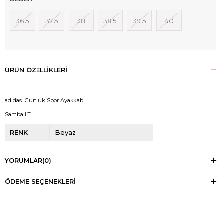
36.5
37.5
38
38.5
39.5
40
ÜRÜN ÖZELLIKLERI
adidas Günlük Spor Ayakkabı
Samba LT
RENK
Beyaz
YORUMLAR
(0)
ÖDEME SEÇENEKLERI