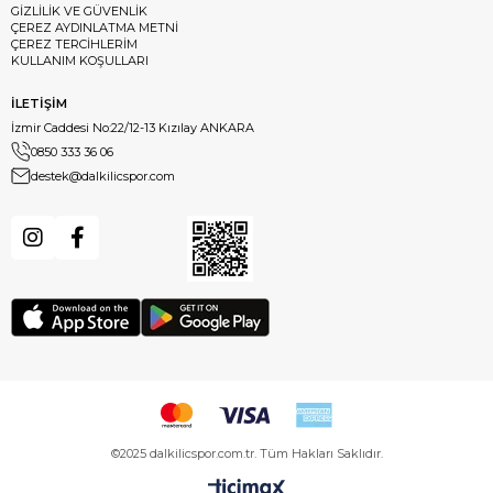
GİZLİLİK VE GÜVENLİK
ÇEREZ AYDINLATMA METNİ
ÇEREZ TERCİHLERİM
KULLANIM KOŞULLARI
İLETİŞİM
İzmir Caddesi No:22/12-13 Kızılay ANKARA
0850 333 36 06
destek@dalkilicspor.com
©2025 dalkilicspor.com.tr. Tüm Hakları Saklıdır.