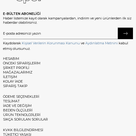
E-BÜLTEN ABONELİĞİ
Haber listemize kayıt olarak kampanyalardan, indirim ve yeni ürünlerden ilk siz
haberdar olabilirsiniz.
Kaydolarak
Kişisel Verilerin Korunması Kanunu
ve
Aydınlatma Metnini
kabul
etmiş olursunuz.
HESABIM
ÖNCEKİ SİPARİŞLERİM
ŞİRKET PROFİLİ
MAĞAZALARIMIZ
İLETİŞİM
KOLAY İADE
SİPARİŞ TAKİP
ÖDEME SEÇENEKLERİ
TESLİMAT
İADE VE DEĞİŞİM
BEDEN ÖLÇÜLERİ
ÜRÜN TEKNOLOJİLERİ
SIKÇA SORULAN SORULAR
KVKK BİLGİLENDİRMESİ
TÜKETİCİ YASASI