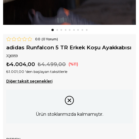
0.0
(
0
Yorum)
adidas Runfalcon 5 TR Erkek Koşu Ayakkabısı
JQ6959
₺4.004,00
₺4.499,00
11
₺1.001,00
'den başlayan taksitlerle
Diğer taksit seçenekleri
Ürün stoklarımızda kalmamıştır.