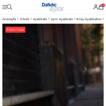
0
Anasayfa
Erkek
Ayakkabı
Spor Ayakkabı
Koşu Ayakkabısı
İndirim Fırsatı