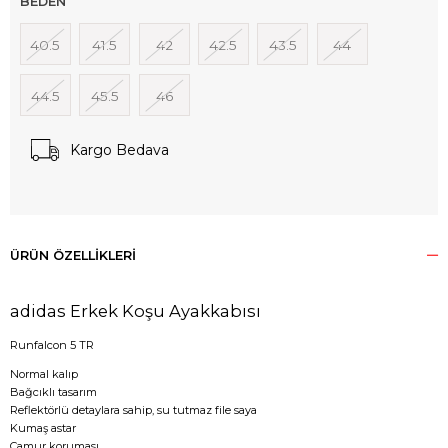
BEDEN
40.5
41.5
42
42.5
43.5
44
44.5
45.5
46
Kargo Bedava
ÜRÜN ÖZELLIKLERI
adidas Erkek Koşu Ayakkabısı
Runfalcon 5 TR
Normal kalıp
Bağcıklı tasarım
Reflektörlü detaylara sahip, su tutmaz file saya
Kumaş astar
Çamur koruması