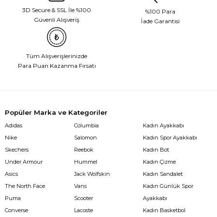
3D Secure & SSL İle %100
%100 Para
Güvenli Alışveriş
İade Garantisi
Tüm Alışverişlerinizde
Para Puan Kazanma Fırsatı
Popüler Marka ve Kategoriler
Adidas
Columbia
Kadın Ayakkabı
Nike
Salomon
Kadın Spor Ayakkabı
Skechers
Reebok
Kadın Bot
Under Armour
Hummel
Kadın Çizme
Asics
Jack Wolfskin
Kadın Sandalet
The North Face
Vans
Kadın Günlük Spor
Puma
Scooter
Ayakkabı
Converse
Lacoste
Kadın Basketbol