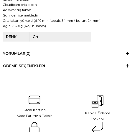
Cloudfoam orta taban
Adiwear dış taban
Suni deri içermektedir
Orta taban yüksekliği: 10 mm (topuk: 34 mm / burun: 24 mm)
Ağırlık: 301 g (42,5 numara)
RENK
Gri
YORUMLAR
(0)
ÖDEME SEÇENEKLERI
Kredi Kartına
Kapıda Ödeme
Vade Farksız 4 Taksit
İmkanı