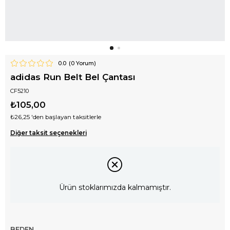
0.0
(
0
Yorum)
adidas Run Belt Bel Çantası
CF5210
₺105,00
₺26,25
'den başlayan taksitlerle
Diğer taksit seçenekleri
Ürün stoklarımızda kalmamıştır.
BEDEN