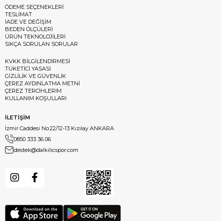
ÖDEME SEÇENEKLERİ
TESLİMAT
İADE VE DEĞİŞİM
BEDEN ÖLÇÜLERİ
ÜRÜN TEKNOLOJİLERİ
SIKÇA SORULAN SORULAR
KVKK BİLGİLENDİRMESİ
TÜKETİCİ YASASI
GİZLİLİK VE GÜVENLİK
ÇEREZ AYDINLATMA METNİ
ÇEREZ TERCİHLERİM
KULLANIM KOŞULLARI
İLETİŞİM
İzmir Caddesi No:22/12-13 Kızılay ANKARA
0850 333 36 06
destek@dalkilicspor.com