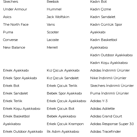
Skechers
Reebok
Kadın Bot
Under Armour
Hummel
Kadın Çizme
Asics
Jack Wolfskin
Kadın Sandalet
The North Face
Vans
Kadın Günlük Spor
Puma
Scooter
Ayakkabı
Converse
Lacoste
Kadın Basketbol
New Balance
Merrell
Ayakkabısı
Kadın Outdoor Ayakkabısı
Kadın Koşu Ayakkabısı
Erkek Ayakkabı
Kız Çocuk Ayakkabı
Adidas İndirimli Ürünler
Erkek Spor Ayakkabı
Kız Çocuk Sandalet
Nike İndirimli Ürünler
Erkek Bot
Erkek Çocuk Terlik
Skechers İndirimli Ürünler
Erkek Sandalet
Bebek Spor Ayakkabı
Puma İndirimli Ürünler
Erkek Terlik
Erkek Çocuk Ayakkabısı
Adidas Y-3
Erkek Koşu Ayakkabısı
Erkek Çocuk Bot
Adidas Adilette
Erkek Basketbol
Bebek Ayakkabısı
Adidas Grand Court
Ayakkabısı
Erkek Çocuk Krampon
Adidas Response Super 3.0
Erkek Outdoor Ayakkabı
İlk Adım Ayakkabısı
Adidas Tracefinder