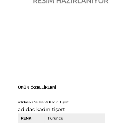
ÜRÜN ÖZELLIKLERI
adidas Rs Ss Tee W Kadın Tişört
adidas kadın tişört
RENK
Turuncu