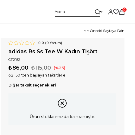
0
< < Önceki Sayfaya Dön
0.0
(
0
Yorum)
adidas Rs Ss Tee W Kadın Tişört
CF2152
₺86,00
₺115,00
25
₺21,50
'den başlayan taksitlerle
Diğer taksit seçenekleri
Ürün stoklarımızda kalmamıştır.