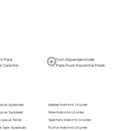
0 Para
Tüm Alışverişlerinizde
e Garantisi
Para Puan Kazanma Fırsatı
Çocuk Ayakkabı
Adidas İndirimli Ürünler
Çocuk Sandalet
Nike İndirimli Ürünler
 Çocuk Terlik
Skechers İndirimli Ürünler
k Spor Ayakkabı
Puma İndirimli Ürünler