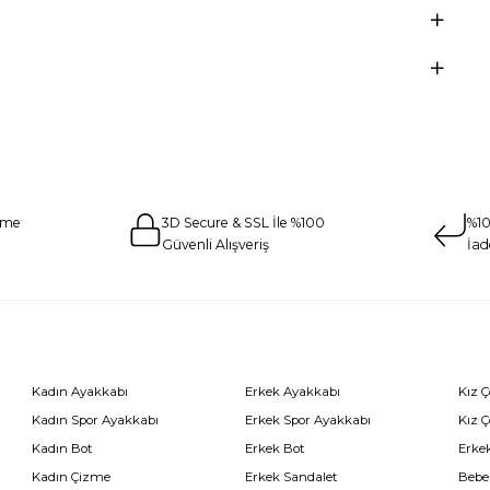
eme
3D Secure & SSL İle %100
%10
Güvenli Alışveriş
İad
Kadın Ayakkabı
Erkek Ayakkabı
Kız 
Kadın Spor Ayakkabı
Erkek Spor Ayakkabı
Kız 
Kadın Bot
Erkek Bot
Erkek
Kadın Çizme
Erkek Sandalet
Bebe