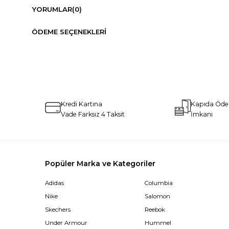
YORUMLAR
(0)
ÖDEME SEÇENEKLERI
Kredi Kartına
Kapıda Öd
Vade Farksız 4 Taksit
İmkanı
Popüler Marka ve Kategoriler
Adidas
Columbia
Nike
Salomon
Skechers
Reebok
Under Armour
Hummel