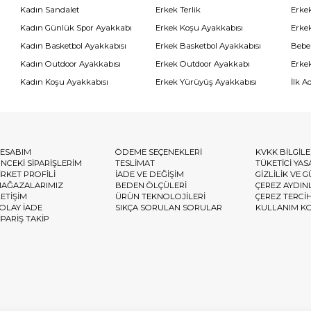
Kadın Sandalet
Erkek Terlik
Erke
Kadın Günlük Spor Ayakkabı
Erkek Koşu Ayakkabısı
Erke
Kadın Basketbol Ayakkabısı
Erkek Basketbol Ayakkabısı
Bebe
Kadın Outdoor Ayakkabısı
Erkek Outdoor Ayakkabı
Erke
Kadın Koşu Ayakkabısı
Erkek Yürüyüş Ayakkabısı
İlk A
ESABIM
ÖDEME SEÇENEKLERİ
KVKK BİLGİL
NCEKİ SİPARİŞLERİM
TESLİMAT
TÜKETİCİ YAS
İRKET PROFİLİ
İADE VE DEĞİŞİM
GİZLİLİK VE 
AĞAZALARIMIZ
BEDEN ÖLÇÜLERİ
ÇEREZ AYDIN
LETİŞİM
ÜRÜN TEKNOLOJİLERİ
ÇEREZ TERCİ
OLAY İADE
SIKÇA SORULAN SORULAR
KULLANIM K
İPARİŞ TAKİP