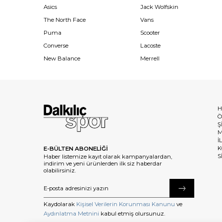
Asics
Jack Wolfskin
The North Face
Vans
Puma
Scooter
Converse
Lacoste
New Balance
Merrell
H
Ö
Ş
M
İ
K
E-BÜLTEN ABONELİĞİ
S
Haber listemize kayıt olarak kampanyalardan,
indirim ve yeni ürünlerden ilk siz haberdar
olabilirsiniz.
Kaydolarak
Kişisel Verilerin Korunması Kanunu
ve
Aydınlatma Metnini
kabul etmiş olursunuz.