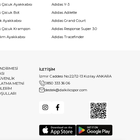
k Çocuk Ayakkabısı
Adidas Y-3
k Çocuk Bot
Adidas Adilette
k Ayakkabısı
Adidas Grand Court
k Çocuk Krampon
Adidas Response Super 3.0
dım Ayakkabısı
Adidas Tracefinder
ENDİRMESİ
İLETİŞİM
ASI
İzmir Caddesi No:22/12-13 Kızılay ANKARA
GÜVENLİK
0850 333 36 06
LATMA METNİ
HLERİM
destek@dalkilicspor.com
OŞULLARI