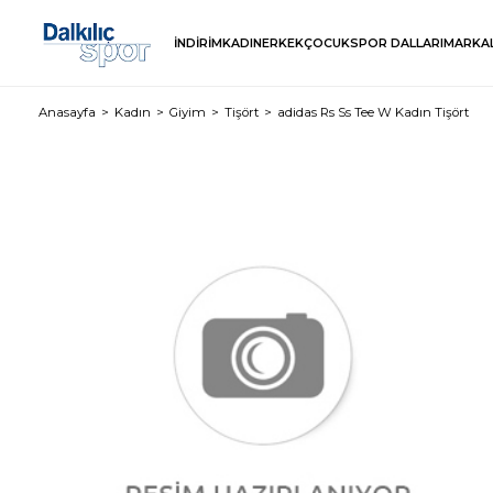
İNDİRİM
KADIN
ERKEK
ÇOCUK
SPOR DALLARI
MARKA
Anasayfa
Kadın
Giyim
Tişört
adidas Rs Ss Tee W Kadın Tişört