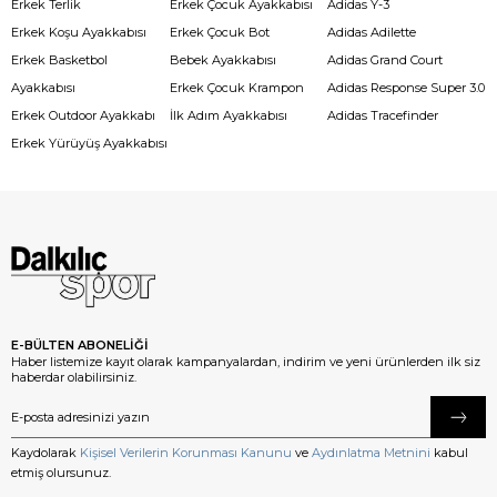
Erkek Terlik
Erkek Çocuk Ayakkabısı
Adidas Y-3
Erkek Koşu Ayakkabısı
Erkek Çocuk Bot
Adidas Adilette
Erkek Basketbol
Bebek Ayakkabısı
Adidas Grand Court
Ayakkabısı
Erkek Çocuk Krampon
Adidas Response Super 3.0
Erkek Outdoor Ayakkabı
İlk Adım Ayakkabısı
Adidas Tracefinder
Erkek Yürüyüş Ayakkabısı
E-BÜLTEN ABONELİĞİ
Haber listemize kayıt olarak kampanyalardan, indirim ve yeni ürünlerden ilk siz
haberdar olabilirsiniz.
Kaydolarak
Kişisel Verilerin Korunması Kanunu
ve
Aydınlatma Metnini
kabul
etmiş olursunuz.