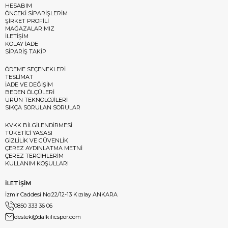
HESABIM
ÖNCEKİ SİPARİŞLERİM
ŞİRKET PROFİLİ
MAĞAZALARIMIZ
İLETİŞİM
KOLAY İADE
SİPARİŞ TAKİP
ÖDEME SEÇENEKLERİ
TESLİMAT
İADE VE DEĞİŞİM
BEDEN ÖLÇÜLERİ
ÜRÜN TEKNOLOJİLERİ
SIKÇA SORULAN SORULAR
KVKK BİLGİLENDİRMESİ
TÜKETİCİ YASASI
GİZLİLİK VE GÜVENLİK
ÇEREZ AYDINLATMA METNİ
ÇEREZ TERCİHLERİM
KULLANIM KOŞULLARI
İLETİŞİM
İzmir Caddesi No:22/12-13 Kızılay ANKARA
0850 333 36 06
destek@dalkilicspor.com