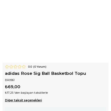
0.0
(
0
Yorum)
adidas Rose Sig Ball Basketbol Topu
BR0961
₺69,00
₺17,25
'den başlayan taksitlerle
Diğer taksit seçenekleri