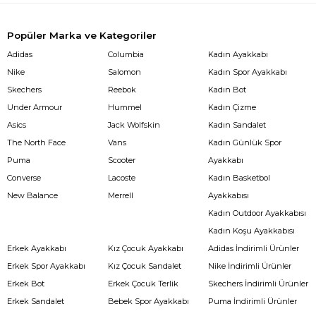
Popüler Marka ve Kategoriler
Adidas
Columbia
Kadın Ayakkabı
Nike
Salomon
Kadın Spor Ayakkabı
Skechers
Reebok
Kadın Bot
Under Armour
Hummel
Kadın Çizme
Asics
Jack Wolfskin
Kadın Sandalet
The North Face
Vans
Kadın Günlük Spor
Puma
Scooter
Ayakkabı
Converse
Lacoste
Kadın Basketbol
New Balance
Merrell
Ayakkabısı
Kadın Outdoor Ayakkabısı
Kadın Koşu Ayakkabısı
Erkek Ayakkabı
Kız Çocuk Ayakkabı
Adidas İndirimli Ürünler
Erkek Spor Ayakkabı
Kız Çocuk Sandalet
Nike İndirimli Ürünler
Erkek Bot
Erkek Çocuk Terlik
Skechers İndirimli Ürünler
Erkek Sandalet
Bebek Spor Ayakkabı
Puma İndirimli Ürünler