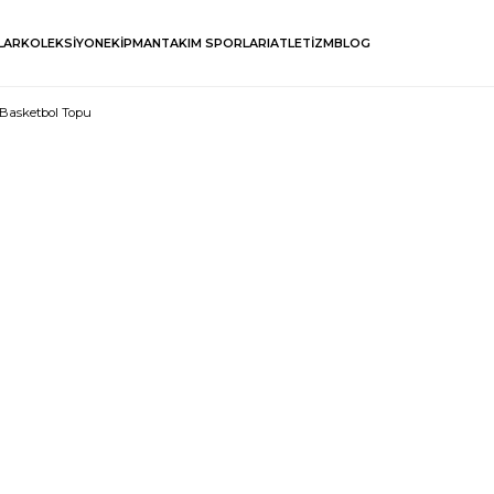
LAR
KOLEKSİYON
EKİPMAN
TAKIM SPORLARI
ATLETİZM
BLOG
 Basketbol Topu