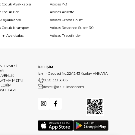
k Çocuk Ayakkabısı
Adidas Y-3
k Çocuk Bot
Adidas Adilette
k Ayakkabısı
Adidas Grand Court
k Çocuk Krampon
Adidas Response Super 3.0
dım Ayakkabısı
Adidas Tracefinder
ENDİRMESİ
İLETİŞİM
ASI
İzmir Caddesi No:22/12-13 Kızılay ANKARA
GÜVENLİK
0850 333 36 06
LATMA METNİ
HLERİM
destek@dalkilicspor.com
OŞULLARI