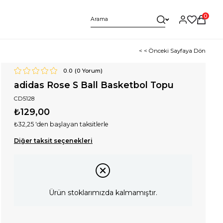
0
< < Önceki Sayfaya Dön
0.0
(
0
Yorum)
adidas Rose S Ball Basketbol Topu
CD5128
₺129,00
₺32,25
'den başlayan taksitlerle
Diğer taksit seçenekleri
Ürün stoklarımızda kalmamıştır.