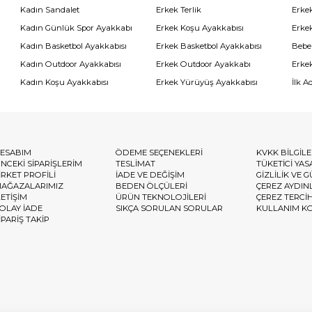
Kadın Sandalet
Erkek Terlik
Erke
Kadın Günlük Spor Ayakkabı
Erkek Koşu Ayakkabısı
Erke
Kadın Basketbol Ayakkabısı
Erkek Basketbol Ayakkabısı
Bebe
Kadın Outdoor Ayakkabısı
Erkek Outdoor Ayakkabı
Erke
Kadın Koşu Ayakkabısı
Erkek Yürüyüş Ayakkabısı
İlk A
ESABIM
ÖDEME SEÇENEKLERİ
KVKK BİLGİL
NCEKİ SİPARİŞLERİM
TESLİMAT
TÜKETİCİ YAS
İRKET PROFİLİ
İADE VE DEĞİŞİM
GİZLİLİK VE 
AĞAZALARIMIZ
BEDEN ÖLÇÜLERİ
ÇEREZ AYDIN
LETİŞİM
ÜRÜN TEKNOLOJİLERİ
ÇEREZ TERCİ
OLAY İADE
SIKÇA SORULAN SORULAR
KULLANIM K
İPARİŞ TAKİP