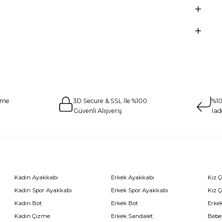
eme
3D Secure & SSL İle %100
%10
Güvenli Alışveriş
İad
Kadın Ayakkabı
Erkek Ayakkabı
Kız 
Kadın Spor Ayakkabı
Erkek Spor Ayakkabı
Kız 
Kadın Bot
Erkek Bot
Erkek
Kadın Çizme
Erkek Sandalet
Bebe