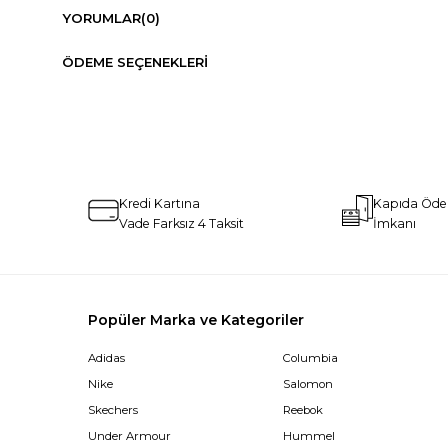
YORUMLAR
(0)
ÖDEME SEÇENEKLERI
Kredi Kartına
Kapıda Öd
Vade Farksız 4 Taksit
İmkanı
Popüler Marka ve Kategoriler
Adidas
Columbia
Nike
Salomon
Skechers
Reebok
Under Armour
Hummel