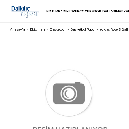
İNDİRİM
KADIN
ERKEK
ÇOCUK
SPOR DALLARI
MARKA
Anasayfa
Ekipman
Basketbol
Basketbol Topu
adidas Rose S Ball