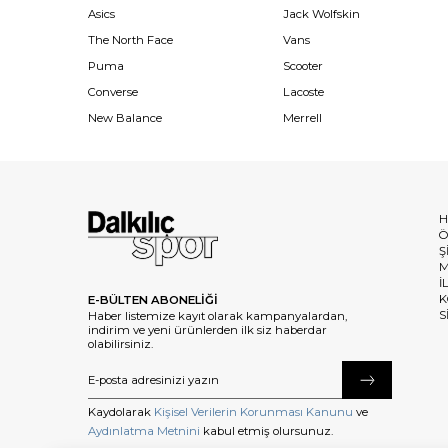
Asics
Jack Wolfskin
The North Face
Vans
Puma
Scooter
Converse
Lacoste
New Balance
Merrell
H
Ö
Ş
M
İ
K
E-BÜLTEN ABONELİĞİ
S
Haber listemize kayıt olarak kampanyalardan,
indirim ve yeni ürünlerden ilk siz haberdar
olabilirsiniz.
Kaydolarak
Kişisel Verilerin Korunması Kanunu
ve
Aydınlatma Metnini
kabul etmiş olursunuz.