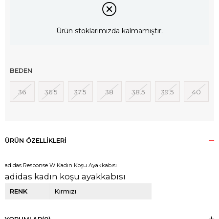
Ürün stoklarımızda kalmamıştır.
BEDEN
36
36.5
37.5
38
38.5
39.5
40
ÜRÜN ÖZELLIKLERI
adidas Response W Kadın Koşu Ayakkabısı
adidas kadın koşu ayakkabısı
RENK
Kırmızı