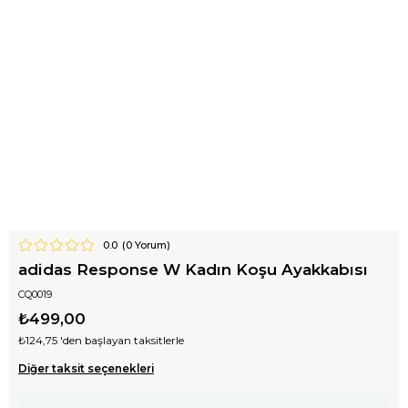
0.0
(
0
Yorum)
adidas Response W Kadın Koşu Ayakkabısı
CQ0019
₺499,00
₺124,75
'den başlayan taksitlerle
Diğer taksit seçenekleri