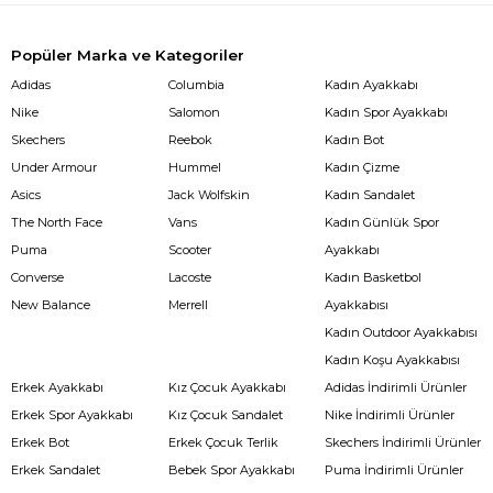
Popüler Marka ve Kategoriler
Adidas
Columbia
Kadın Ayakkabı
Nike
Salomon
Kadın Spor Ayakkabı
Skechers
Reebok
Kadın Bot
Under Armour
Hummel
Kadın Çizme
Asics
Jack Wolfskin
Kadın Sandalet
The North Face
Vans
Kadın Günlük Spor
Puma
Scooter
Ayakkabı
Converse
Lacoste
Kadın Basketbol
New Balance
Merrell
Ayakkabısı
Kadın Outdoor Ayakkabısı
Kadın Koşu Ayakkabısı
Erkek Ayakkabı
Kız Çocuk Ayakkabı
Adidas İndirimli Ürünler
Erkek Spor Ayakkabı
Kız Çocuk Sandalet
Nike İndirimli Ürünler
Erkek Bot
Erkek Çocuk Terlik
Skechers İndirimli Ürünler
Erkek Sandalet
Bebek Spor Ayakkabı
Puma İndirimli Ürünler