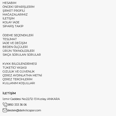
HESABIM
ÖNCEKİ SİPARİŞLERİM
ŞİRKET PROFİLİ
MAĞAZALARIMIZ
İLETİŞİM
KOLAY İADE
SİPARİŞ TAKİP
ÖDEME SEÇENEKLERİ
TESLİMAT
İADE VE DEĞİŞİM
BEDEN ÖLÇÜLERİ
ÜRÜN TEKNOLOJİLERİ
SIKÇA SORULAN SORULAR
KVKK BİLGİLENDİRMESİ
TÜKETİCİ YASASI
GİZLİLİK VE GÜVENLİK
ÇEREZ AYDINLATMA METNİ
ÇEREZ TERCİHLERİM
KULLANIM KOŞULLARI
İLETİŞİM
İzmir Caddesi No:22/12-13 Kızılay ANKARA
0850 333 36 06
destek@dalkilicspor.com