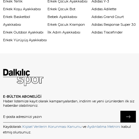
Erkek Terlik
Erkek Çocuk Ayakkabısı
Adidas Y-3
Erkek Koşu Ayakkabısı
Erkek Çocuk Bot
Adidas Adilette
Erkek Basketbol
Bebek Ayakkabısı
Adidas Grand Court
Ayakkabısı
Erkek Çocuk Krampon
Adidas Response Super 3.0
Erkek Outdoor Ayakkabı
İlk Adım Ayakkabısı
Adidas Tracefinder
Erkek Yürüyüş Ayakkabısı
E-BÜLTEN ABONELİĞİ
Haber listemize kayıt olarak kampanyalardan, indirim ve yeni ürünlerden ilk siz
haberdar olabilirsiniz.
Kaydolarak
Kişisel Verilerin Korunması Kanunu
ve
Aydınlatma Metnini
kabul
etmiş olursunuz.