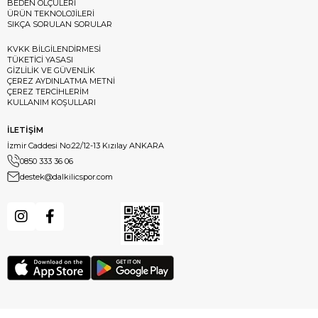
BEDEN ÖLÇÜLERİ
ÜRÜN TEKNOLOJİLERİ
SIKÇA SORULAN SORULAR
KVKK BİLGİLENDİRMESİ
TÜKETİCİ YASASI
GİZLİLİK VE GÜVENLİK
ÇEREZ AYDINLATMA METNİ
ÇEREZ TERCİHLERİM
KULLANIM KOŞULLARI
İLETİŞİM
İzmir Caddesi No:22/12-13 Kızılay ANKARA
0850 333 36 06
destek@dalkilicspor.com