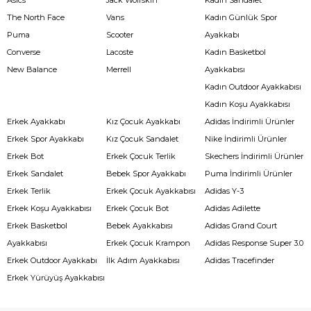
The North Face
Vans
Kadın Günlük Spor
Puma
Scooter
Ayakkabı
Converse
Lacoste
Kadın Basketbol
New Balance
Merrell
Ayakkabısı
Kadın Outdoor Ayakkabısı
Kadın Koşu Ayakkabısı
Erkek Ayakkabı
Kız Çocuk Ayakkabı
Adidas İndirimli Ürünler
Erkek Spor Ayakkabı
Kız Çocuk Sandalet
Nike İndirimli Ürünler
Erkek Bot
Erkek Çocuk Terlik
Skechers İndirimli Ürünler
Erkek Sandalet
Bebek Spor Ayakkabı
Puma İndirimli Ürünler
Erkek Terlik
Erkek Çocuk Ayakkabısı
Adidas Y-3
Erkek Koşu Ayakkabısı
Erkek Çocuk Bot
Adidas Adilette
Erkek Basketbol
Bebek Ayakkabısı
Adidas Grand Court
Ayakkabısı
Erkek Çocuk Krampon
Adidas Response Super 3.0
Erkek Outdoor Ayakkabı
İlk Adım Ayakkabısı
Adidas Tracefinder
Erkek Yürüyüş Ayakkabısı