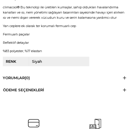
climacool® Bu teknoloji ile üretilen kumaşlar, sahip oldukları havalandırma
kanalları ve ısı, nem yönetimi sağlayan tasarımları sayesinde havayı içeri alırken
ısı ve nemi dışarı vererek vücudun kuru ve serin kalamasına yardımcı olur
Yan ceplere ek olarak ter korumalı fermuarlı cep
Fermuarlı paçalar
Reflektif detaylar
%83 polyester, %17 elastan
RENK
Siyah
YORUMLAR
(0)
ÖDEME SEÇENEKLERI