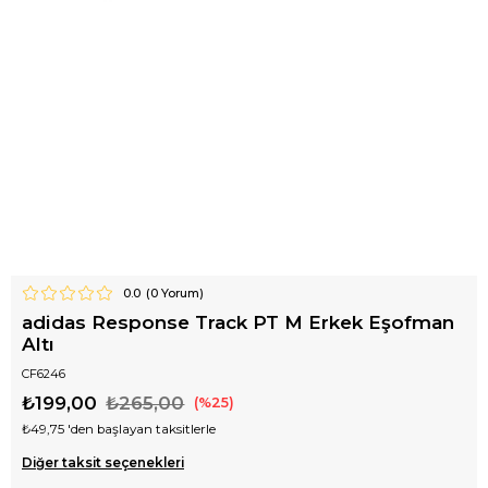
0.0
(
0
Yorum)
adidas Response Track PT M Erkek Eşofman
Altı
CF6246
₺199,00
₺265,00
25
₺49,75
'den başlayan taksitlerle
Diğer taksit seçenekleri