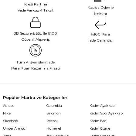
Kredi Kartına
Kapıda Ödeme
Vade Farksız 4 Taksit
İmkanı
3D Secure & SSL İle %100
%100 Para
Güvenli Alışveriş
İade Garantisi
Tüm Alışverişlerinizde
Para Puan Kazanma Fırsatı
Popüler Marka ve Kategoriler
Adidas
Columbia
Kadın Ayakkabı
Nike
Salomon
Kadın Spor Ayakkabı
Skechers
Reebok
Kadın Bot
Under Armour
Hummel
Kadın Çizme
Asics
Jack Wolfskin
Kadın Sandalet