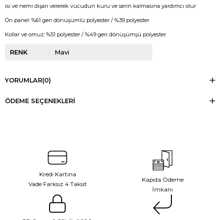
ısı ve nemi dışarı vererek vücudun kuru ve serin kalmasına yardımcı olur
Ön panel: %61 geri dönüşümlü polyester / %39 polyester
Kollar ve omuz: %51 polyester / %49 geri dönüşümşü polyester
RENK
Mavi
YORUMLAR
(0)
ÖDEME SEÇENEKLERI
Kredi Kartına
Kapıda Ödeme
Vade Farksız 4 Taksit
İmkanı