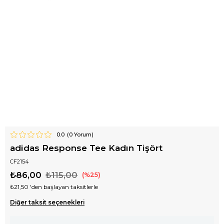
0.0
(
0
Yorum)
adidas Response Tee Kadın Tişört
CF2154
₺86,00
₺115,00
25
₺21,50
'den başlayan taksitlerle
Diğer taksit seçenekleri