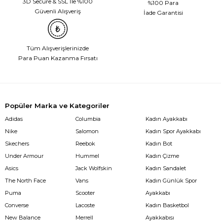
3D Secure & SSL İle %100
%100 Para
Güvenli Alışveriş
İade Garantisi
Tüm Alışverişlerinizde
Para Puan Kazanma Fırsatı
Popüler Marka ve Kategoriler
Adidas
Columbia
Kadın Ayakkabı
Nike
Salomon
Kadın Spor Ayakkabı
Skechers
Reebok
Kadın Bot
Under Armour
Hummel
Kadın Çizme
Asics
Jack Wolfskin
Kadın Sandalet
The North Face
Vans
Kadın Günlük Spor
Puma
Scooter
Ayakkabı
Converse
Lacoste
Kadın Basketbol
New Balance
Merrell
Ayakkabısı