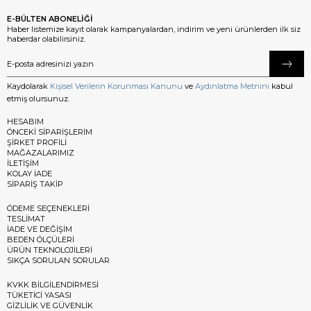
E-BÜLTEN ABONELİĞİ
Haber listemize kayıt olarak kampanyalardan, indirim ve yeni ürünlerden ilk siz
haberdar olabilirsiniz.
Kaydolarak
Kişisel Verilerin Korunması Kanunu
ve
Aydınlatma Metnini
kabul
etmiş olursunuz.
HESABIM
ÖNCEKİ SİPARİŞLERİM
ŞİRKET PROFİLİ
MAĞAZALARIMIZ
İLETİŞİM
KOLAY İADE
SİPARİŞ TAKİP
ÖDEME SEÇENEKLERİ
TESLİMAT
İADE VE DEĞİŞİM
BEDEN ÖLÇÜLERİ
ÜRÜN TEKNOLOJİLERİ
SIKÇA SORULAN SORULAR
KVKK BİLGİLENDİRMESİ
TÜKETİCİ YASASI
GİZLİLİK VE GÜVENLİK