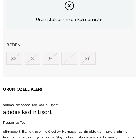
Ürün stoklarımızda kalmamıştır.
BEDEN
XS
S
M
L
XL
ÜRÜN ÖZELLIKLERI
adidas Response Tee Kadın Tişört
adidas kadın tişört
Response Tee
climacool® Bu teknoloji ile üretilen kumaşlar, sahip oldukları havalandırma
kanalları ve ısı, nem yönetimi sağlayan tasarımları sayesinde havayı içeri alırken