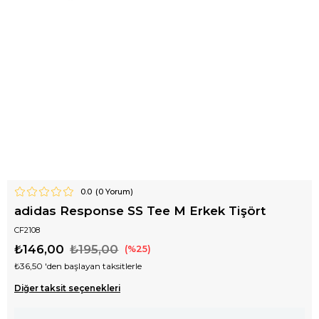
0.0
(
0
Yorum)
adidas Response SS Tee M Erkek Tişört
CF2108
₺146,00
₺195,00
25
₺36,50
'den başlayan taksitlerle
Diğer taksit seçenekleri