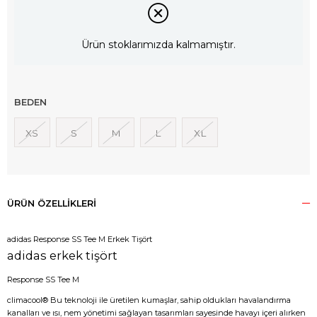
Ürün stoklarımızda kalmamıştır.
BEDEN
XS
S
M
L
XL
ÜRÜN ÖZELLIKLERI
adidas Response SS Tee M Erkek Tişört
adidas erkek tişört
Response SS Tee M
climacool® Bu teknoloji ile üretilen kumaşlar, sahip oldukları havalandırma
kanalları ve ısı, nem yönetimi sağlayan tasarımları sayesinde havayı içeri alırken