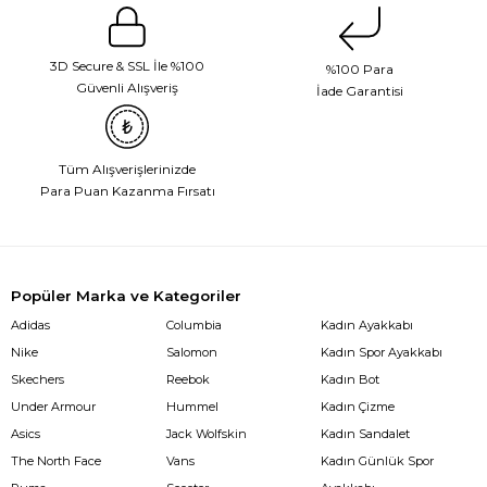
3D Secure & SSL İle %100
%100 Para
Güvenli Alışveriş
İade Garantisi
Tüm Alışverişlerinizde
Para Puan Kazanma Fırsatı
Popüler Marka ve Kategoriler
Adidas
Columbia
Kadın Ayakkabı
Nike
Salomon
Kadın Spor Ayakkabı
Skechers
Reebok
Kadın Bot
Under Armour
Hummel
Kadın Çizme
Asics
Jack Wolfskin
Kadın Sandalet
The North Face
Vans
Kadın Günlük Spor