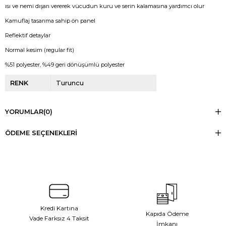
ısı ve nemi dışarı vererek vücudun kuru ve serin kalamasına yardımcı olur
Kamuflaj tasarıma sahip ön panel
Reflektif detaylar
Normal kesim (regular fit)
%51 polyester, %49 geri dönüşümlü polyester
RENK
Turuncu
YORUMLAR
(0)
ÖDEME SEÇENEKLERI
Kredi Kartına
Kapıda Ödeme
Vade Farksız 4 Taksit
İmkanı