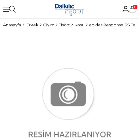
0
Anasayfa
Erkek
Giyim
Tişört
Koşu
adidas Response SS Tee 