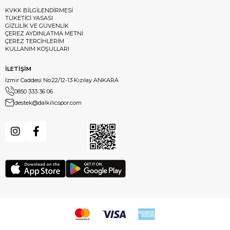
KVKK BİLGİLENDİRMESİ
TÜKETİCİ YASASI
GİZLİLİK VE GÜVENLİK
ÇEREZ AYDINLATMA METNİ
ÇEREZ TERCİHLERİM
KULLANIM KOŞULLARI
İLETİŞİM
İzmir Caddesi No:22/12-13 Kızılay ANKARA
0850 333 36 06
destek@dalkilicspor.com