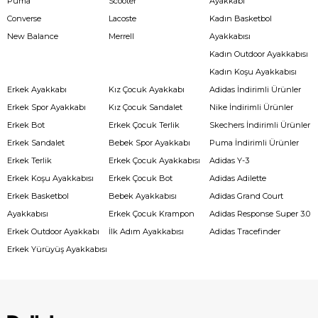
Puma
Scooter
Ayakkabı
Converse
Lacoste
Kadın Basketbol
New Balance
Merrell
Ayakkabısı
Kadın Outdoor Ayakkabısı
Kadın Koşu Ayakkabısı
Erkek Ayakkabı
Kız Çocuk Ayakkabı
Adidas İndirimli Ürünler
Erkek Spor Ayakkabı
Kız Çocuk Sandalet
Nike İndirimli Ürünler
Erkek Bot
Erkek Çocuk Terlik
Skechers İndirimli Ürünler
Erkek Sandalet
Bebek Spor Ayakkabı
Puma İndirimli Ürünler
Erkek Terlik
Erkek Çocuk Ayakkabısı
Adidas Y-3
Erkek Koşu Ayakkabısı
Erkek Çocuk Bot
Adidas Adilette
Erkek Basketbol
Bebek Ayakkabısı
Adidas Grand Court
Ayakkabısı
Erkek Çocuk Krampon
Adidas Response Super 3.0
Erkek Outdoor Ayakkabı
İlk Adım Ayakkabısı
Adidas Tracefinder
Erkek Yürüyüş Ayakkabısı