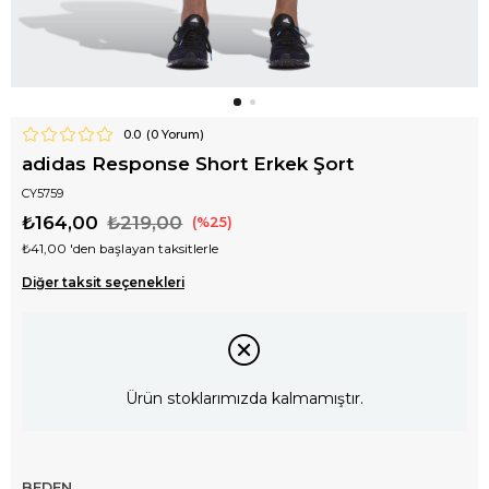
0.0
(
0
Yorum)
adidas Response Short Erkek Şort
CY5759
₺164,00
₺219,00
25
₺41,00
'den başlayan taksitlerle
Diğer taksit seçenekleri
Ürün stoklarımızda kalmamıştır.
BEDEN