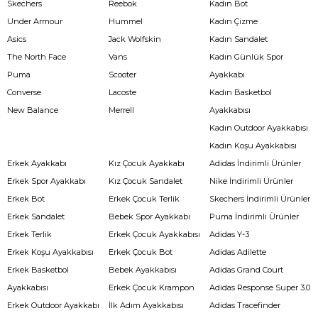
Skechers
Reebok
Kadın Bot
Under Armour
Hummel
Kadın Çizme
Asics
Jack Wolfskin
Kadın Sandalet
The North Face
Vans
Kadın Günlük Spor
Puma
Scooter
Ayakkabı
Converse
Lacoste
Kadın Basketbol
New Balance
Merrell
Ayakkabısı
Kadın Outdoor Ayakkabısı
Kadın Koşu Ayakkabısı
Erkek Ayakkabı
Kız Çocuk Ayakkabı
Adidas İndirimli Ürünler
Erkek Spor Ayakkabı
Kız Çocuk Sandalet
Nike İndirimli Ürünler
Erkek Bot
Erkek Çocuk Terlik
Skechers İndirimli Ürünler
Erkek Sandalet
Bebek Spor Ayakkabı
Puma İndirimli Ürünler
Erkek Terlik
Erkek Çocuk Ayakkabısı
Adidas Y-3
Erkek Koşu Ayakkabısı
Erkek Çocuk Bot
Adidas Adilette
Erkek Basketbol
Bebek Ayakkabısı
Adidas Grand Court
Ayakkabısı
Erkek Çocuk Krampon
Adidas Response Super 3.0
Erkek Outdoor Ayakkabı
İlk Adım Ayakkabısı
Adidas Tracefinder