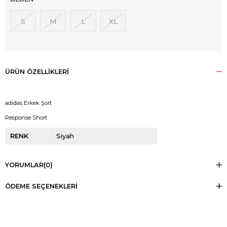
S
M
L
XL
ÜRÜN ÖZELLIKLERI
adidas Erkek Şort
Response Short
RENK
Siyah
YORUMLAR
(0)
ÖDEME SEÇENEKLERI