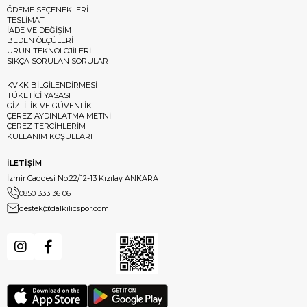
ÖDEME SEÇENEKLERİ
TESLİMAT
İADE VE DEĞİŞİM
BEDEN ÖLÇÜLERİ
ÜRÜN TEKNOLOJİLERİ
SIKÇA SORULAN SORULAR
KVKK BİLGİLENDİRMESİ
TÜKETİCİ YASASI
GİZLİLİK VE GÜVENLİK
ÇEREZ AYDINLATMA METNİ
ÇEREZ TERCİHLERİM
KULLANIM KOŞULLARI
İLETİŞİM
İzmir Caddesi No:22/12-13 Kızılay ANKARA
0850 333 36 06
destek@dalkilicspor.com