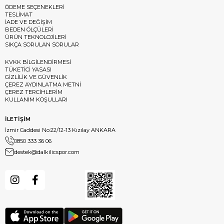
ÖDEME SEÇENEKLERİ
TESLİMAT
İADE VE DEĞİŞİM
BEDEN ÖLÇÜLERİ
ÜRÜN TEKNOLOJİLERİ
SIKÇA SORULAN SORULAR
KVKK BİLGİLENDİRMESİ
TÜKETİCİ YASASI
GİZLİLİK VE GÜVENLİK
ÇEREZ AYDINLATMA METNİ
ÇEREZ TERCİHLERİM
KULLANIM KOŞULLARI
İLETİŞİM
İzmir Caddesi No:22/12-13 Kızılay ANKARA
0850 333 36 06
destek@dalkilicspor.com