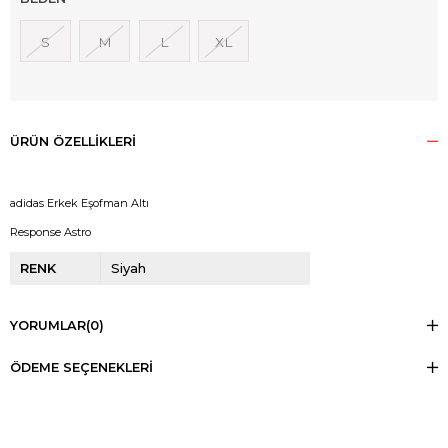
S
M
L
XL
ÜRÜN ÖZELLIKLERI
adidas Erkek Eşofman Altı
Response Astro
RENK
Siyah
YORUMLAR
(0)
ÖDEME SEÇENEKLERI