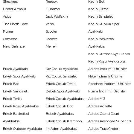
Skechers
Reebok
Kadın Bot
Under Armour
Hummel
Kadın Çizme
Asics
Jack Wolfskin
Kadın Sandalet
The North Face
Vans
Kadın Günlük Spor
Puma
Scooter
Ayakkabı
Converse
Lacoste
Kadın Basketbol
New Balance
Merrell
Ayakkabısı
Kadın Outdoor Ayakkabısı
Kadın Koşu Ayakkabısı
Erkek Ayakkabı
Kız Çocuk Ayakkabı
Adidas İndirimli Ürünler
Erkek Spor Ayakkabı
Kız Çocuk Sandalet
Nike İndirimli Ürünler
Erkek Bot
Erkek Çocuk Terlik
Skechers İndirimli Ürünler
Erkek Sandalet
Bebek Spor Ayakkabı
Puma İndirimli Ürünler
Erkek Terlik
Erkek Çocuk Ayakkabısı
Adidas Y-3
Erkek Koşu Ayakkabısı
Erkek Çocuk Bot
Adidas Adilette
Erkek Basketbol
Bebek Ayakkabısı
Adidas Grand Court
Ayakkabısı
Erkek Çocuk Krampon
Adidas Response Super 3.0
Erkek Outdoor Ayakkabı
İlk Adım Ayakkabısı
Adidas Tracefinder