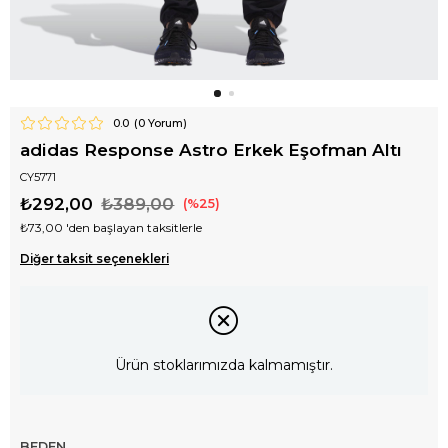
0.0
(
0
Yorum)
adidas Response Astro Erkek Eşofman Altı
CY5771
₺292,00
₺389,00
25
₺73,00
'den başlayan taksitlerle
Diğer taksit seçenekleri
Ürün stoklarımızda kalmamıştır.
BEDEN