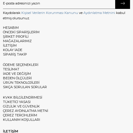
Kaydolarak
Kişisel Verilerin Korunması Kanunu
ve
Aydınlatma Metnini
kabul
etmiş olursunuz.
HESABIM
ÖNCEKİ SİPARİŞLERİM
ŞİRKET PROFİLİ
MAĞAZALARIMIZ
İLETİŞİM
KOLAY İADE
SİPARİŞ TAKİP
ÖDEME SEÇENEKLERİ
TESLİMAT
İADE VE DEĞİŞİM
BEDEN ÖLÇÜLERİ
ÜRÜN TEKNOLOJİLERİ
SIKÇA SORULAN SORULAR
KVKK BİLGİLENDİRMESİ
TÜKETİCİ YASASI
GİZLİLİK VE GÜVENLİK
ÇEREZ AYDINLATMA METNİ
ÇEREZ TERCİHLERİM
KULLANIM KOŞULLARI
İLETİŞİM