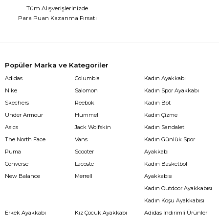
Tüm Alışverişlerinizde
Para Puan Kazanma Fırsatı
Popüler Marka ve Kategoriler
Adidas
Columbia
Kadın Ayakkabı
Nike
Salomon
Kadın Spor Ayakkabı
Skechers
Reebok
Kadın Bot
Under Armour
Hummel
Kadın Çizme
Asics
Jack Wolfskin
Kadın Sandalet
The North Face
Vans
Kadın Günlük Spor
Puma
Scooter
Ayakkabı
Converse
Lacoste
Kadın Basketbol
New Balance
Merrell
Ayakkabısı
Kadın Outdoor Ayakkabısı
Kadın Koşu Ayakkabısı
Erkek Ayakkabı
Kız Çocuk Ayakkabı
Adidas İndirimli Ürünler