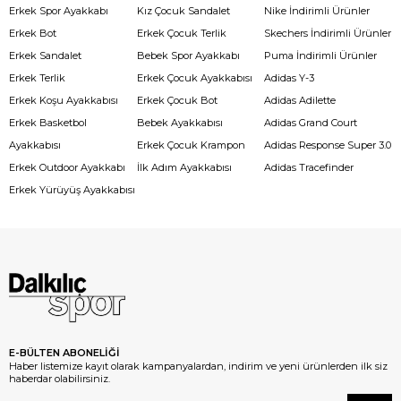
Erkek Spor Ayakkabı
Kız Çocuk Sandalet
Nike İndirimli Ürünler
Erkek Bot
Erkek Çocuk Terlik
Skechers İndirimli Ürünler
Erkek Sandalet
Bebek Spor Ayakkabı
Puma İndirimli Ürünler
Erkek Terlik
Erkek Çocuk Ayakkabısı
Adidas Y-3
Erkek Koşu Ayakkabısı
Erkek Çocuk Bot
Adidas Adilette
Erkek Basketbol
Bebek Ayakkabısı
Adidas Grand Court
Ayakkabısı
Erkek Çocuk Krampon
Adidas Response Super 3.0
Erkek Outdoor Ayakkabı
İlk Adım Ayakkabısı
Adidas Tracefinder
Erkek Yürüyüş Ayakkabısı
E-BÜLTEN ABONELİĞİ
Haber listemize kayıt olarak kampanyalardan, indirim ve yeni ürünlerden ilk siz
haberdar olabilirsiniz.