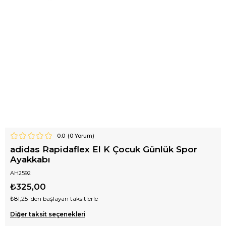
0.0
(
0
Yorum)
adidas Rapidaflex El K Çocuk Günlük Spor
Ayakkabı
AH2592
₺325,00
₺81,25
'den başlayan taksitlerle
Diğer taksit seçenekleri