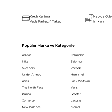
Kredi Kartına
Kapıda Öd
Vade Farksız 4 Taksit
İmkanı
Popüler Marka ve Kategoriler
Adidas
Columbia
Nike
Salomon
Skechers
Reebok
Under Armour
Hummel
Asics
Jack Wolfskin
The North Face
Vans
Puma
Scooter
Converse
Lacoste
New Balance
Merrell