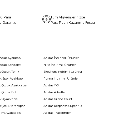
0 Para
Tüm Alışverişlerinizde
e Garantisi
Para Puan Kazanma Fırsatı
Çocuk Ayakkabı
Adidas İndirimli Ürünler
Çocuk Sandalet
Nike İndirimli Ürünler
 Çocuk Terlik
Skechers İndirimli Ürünler
k Spor Ayakkabı
Puma İndirimli Ürünler
k Çocuk Ayakkabısı
Adidas Y-3
k Çocuk Bot
Adidas Adilette
k Ayakkabısı
Adidas Grand Court
k Çocuk Krampon
Adidas Response Super 3.0
dım Ayakkabısı
Adidas Tracefinder