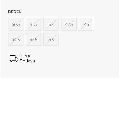
BEDEN
40.5
41.5
42
42.5
44
44.5
45.5
46
Kargo
Bedava