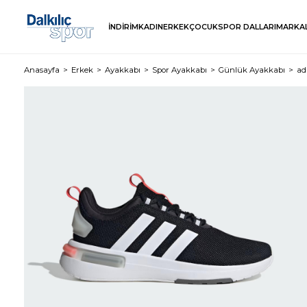
İNDİRİM
KADIN
ERKEK
ÇOCUK
SPOR DALLARI
MARKA
Anasayfa
Erkek
Ayakkabı
Spor Ayakkabı
Günlük Ayakkabı
ad