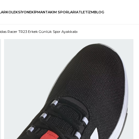
LAR
KOLEKSİYON
EKİPMAN
TAKIM SPORLARI
ATLETİZM
BLOG
idas Racer TR23 Erkek Günlük Spor Ayakkabı