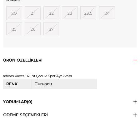
20
21
22
23
23.5
24
25
26
27
ÜRÜN ÖZELLIKLERI
adidas Racer TR Inf Çocuk Spor Ayakkabı
RENK
Turuncu
YORUMLAR
(0)
ÖDEME SEÇENEKLERI