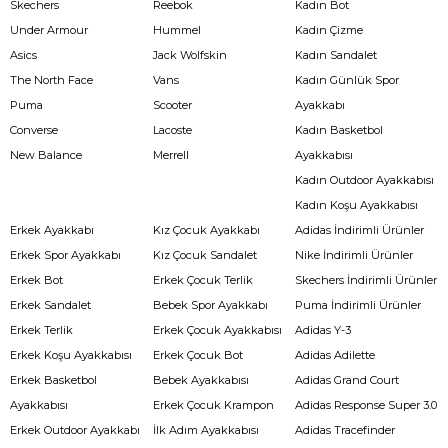
Skechers
Reebok
Kadın Bot
Under Armour
Hummel
Kadın Çizme
Asics
Jack Wolfskin
Kadın Sandalet
The North Face
Vans
Kadın Günlük Spor
Puma
Scooter
Ayakkabı
Converse
Lacoste
Kadın Basketbol
New Balance
Merrell
Ayakkabısı
Kadın Outdoor Ayakkabısı
Kadın Koşu Ayakkabısı
Erkek Ayakkabı
Kız Çocuk Ayakkabı
Adidas İndirimli Ürünler
Erkek Spor Ayakkabı
Kız Çocuk Sandalet
Nike İndirimli Ürünler
Erkek Bot
Erkek Çocuk Terlik
Skechers İndirimli Ürünler
Erkek Sandalet
Bebek Spor Ayakkabı
Puma İndirimli Ürünler
Erkek Terlik
Erkek Çocuk Ayakkabısı
Adidas Y-3
Erkek Koşu Ayakkabısı
Erkek Çocuk Bot
Adidas Adilette
Erkek Basketbol
Bebek Ayakkabısı
Adidas Grand Court
Ayakkabısı
Erkek Çocuk Krampon
Adidas Response Super 3.0
Erkek Outdoor Ayakkabı
İlk Adım Ayakkabısı
Adidas Tracefinder