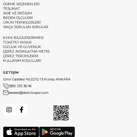
ÖDEME SEÇENEKLERİ
TESLİMAT
İADE VE DEĞİŞİM
BEDEN ÖLÇÜLERİ
ÜRÜN TEKNOLOJİLERİ
SIKÇA SORULAN SORULAR
KVKK BİLGİLENDİRMESİ
TÜKETİCİ YASASI
GİZLİLİK VE GÜVENLİK
ÇEREZ AYDINLATMA METNİ
ÇEREZ TERCİHLERİM
KULLANIM KOŞULLARI
İLETİŞİM
İzmir Caddesi No:22/12-13 Kızılay ANKARA
0850 333 36 06
destek@dalkilicspor.com