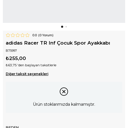
0.0
(
0
Yorum)
adidas Racer TR Inf Çocuk Spor Ayakkabı
B75997
₺255,00
₺63,75
'den başlayan taksitlerle
Diğer taksit seçenekleri
Ürün stoklarımızda kalmamıştır.
BEDEN