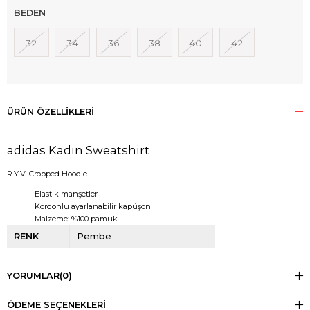
BEDEN
32
34
36
38
40
42
ÜRÜN ÖZELLIKLERI
adidas Kadın Sweatshirt
R.Y.V. Cropped Hoodie
Elastik manşetler
Kordonlu ayarlanabilir kapüşon
Malzeme: %100 pamuk
RENK
Pembe
YORUMLAR
(0)
ÖDEME SEÇENEKLERI