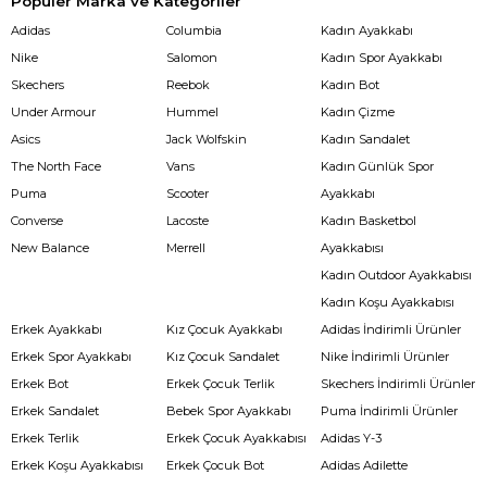
Popüler Marka ve Kategoriler
Adidas
Columbia
Kadın Ayakkabı
Nike
Salomon
Kadın Spor Ayakkabı
Skechers
Reebok
Kadın Bot
Under Armour
Hummel
Kadın Çizme
Asics
Jack Wolfskin
Kadın Sandalet
The North Face
Vans
Kadın Günlük Spor
Puma
Scooter
Ayakkabı
Converse
Lacoste
Kadın Basketbol
New Balance
Merrell
Ayakkabısı
Kadın Outdoor Ayakkabısı
Kadın Koşu Ayakkabısı
Erkek Ayakkabı
Kız Çocuk Ayakkabı
Adidas İndirimli Ürünler
Erkek Spor Ayakkabı
Kız Çocuk Sandalet
Nike İndirimli Ürünler
Erkek Bot
Erkek Çocuk Terlik
Skechers İndirimli Ürünler
Erkek Sandalet
Bebek Spor Ayakkabı
Puma İndirimli Ürünler
Erkek Terlik
Erkek Çocuk Ayakkabısı
Adidas Y-3
Erkek Koşu Ayakkabısı
Erkek Çocuk Bot
Adidas Adilette