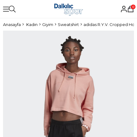
0
Anasayfa
Kadın
Giyim
Sweatshirt
adidas R.Y.V. Cropped Hoo