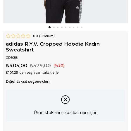
0.0
(
0
Yorum)
adidas R.Y.V. Cropped Hoodie Kadın
Sweatshirt
GD3088
₺405,00
₺579,00
30
₺101,25
'den başlayan taksitlerle
Diğer taksit seçenekleri
Ürün stoklarımızda kalmamıştır.