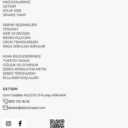
MAĞAZALARIMIZ
İLETİŞİM
KOLAY İADE
SİPARİŞ TAKİP
ÖDEME SEÇENEKLERİ
TESLİMAT
İADE VE DEĞİŞİM
BEDEN ÖLÇÜLERİ
ÜRÜN TEKNOLOJİLERİ
SIKÇA SORULAN SORULAR
KVKK BİLGİLENDİRMESİ
TÜKETİCİ YASASI
GİZLİLİK VE GÜVENLİK
ÇEREZ AYDINLATMA METNİ
ÇEREZ TERCİHLERİM
KULLANIM KOŞULLARI
İLETİŞİM
İzmir Caddesi No:22/12-13 Kızılay ANKARA
0850 333 36 06
destek@dalkilicspor.com