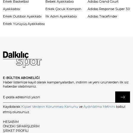
Erkek Basketbol
Bebek Ayakkabısı
Adidas Grand Court
Ayakkabısı
Erkek Çocuk Krampon
Adidas Response Super 3.0
Erkek Outdoor Ayakkabı
İlk Adım Ayakkabısı
Adidas Tracefinder
Erkek Yürüyüş Ayakkabısı
E-BÜLTEN ABONELİĞİ
Haber listemize kayıt olarak kampanyalardan, indirim ve yeni ürünlerden ilk siz
haberdar olabilirsiniz.
Kaydolarak
Kişisel Verilerin Korunması Kanunu
ve
Aydınlatma Metnini
kabul
etmiş olursunuz.
HESABIM
ÖNCEKİ SİPARİŞLERİM
ŞİRKET PROFİLİ