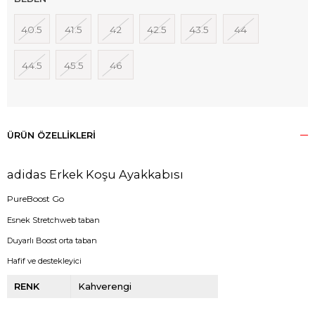
40.5
41.5
42
42.5
43.5
44
44.5
45.5
46
ÜRÜN ÖZELLIKLERI
adidas Erkek Koşu Ayakkabısı
PureBoost Go
Esnek Stretchweb taban
Duyarlı Boost orta taban
Hafif ve destekleyici
RENK
Kahverengi