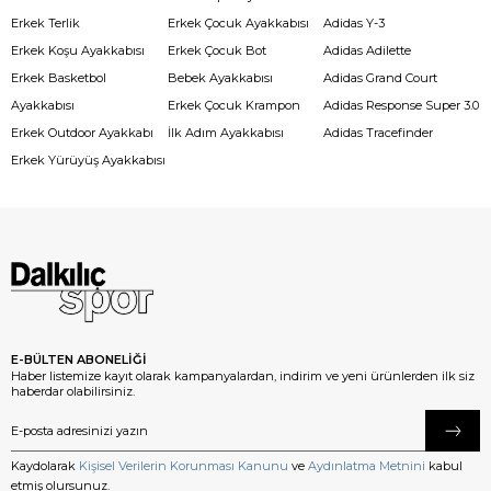
Erkek Terlik
Erkek Çocuk Ayakkabısı
Adidas Y-3
Erkek Koşu Ayakkabısı
Erkek Çocuk Bot
Adidas Adilette
Erkek Basketbol
Bebek Ayakkabısı
Adidas Grand Court
Ayakkabısı
Erkek Çocuk Krampon
Adidas Response Super 3.0
Erkek Outdoor Ayakkabı
İlk Adım Ayakkabısı
Adidas Tracefinder
Erkek Yürüyüş Ayakkabısı
E-BÜLTEN ABONELİĞİ
Haber listemize kayıt olarak kampanyalardan, indirim ve yeni ürünlerden ilk siz
haberdar olabilirsiniz.
Kaydolarak
Kişisel Verilerin Korunması Kanunu
ve
Aydınlatma Metnini
kabul
etmiş olursunuz.