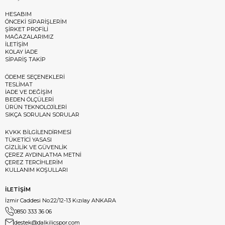
HESABIM
ÖNCEKİ SİPARİŞLERİM
ŞİRKET PROFİLİ
MAĞAZALARIMIZ
İLETİŞİM
KOLAY İADE
SİPARİŞ TAKİP
ÖDEME SEÇENEKLERİ
TESLİMAT
İADE VE DEĞİŞİM
BEDEN ÖLÇÜLERİ
ÜRÜN TEKNOLOJİLERİ
SIKÇA SORULAN SORULAR
KVKK BİLGİLENDİRMESİ
TÜKETİCİ YASASI
GİZLİLİK VE GÜVENLİK
ÇEREZ AYDINLATMA METNİ
ÇEREZ TERCİHLERİM
KULLANIM KOŞULLARI
İLETİŞİM
İzmir Caddesi No:22/12-13 Kızılay ANKARA
0850 333 36 06
destek@dalkilicspor.com