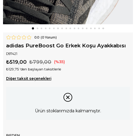
0.0
(
0
Yorum)
adidas PureBoost Go Erkek Koşu Ayakkabısı
D97421
₺519,00
₺799,00
35
₺129,75
'den başlayan taksitlerle
Diğer taksit seçenekleri
Ürün stoklarımızda kalmamıştır.
BEDEN