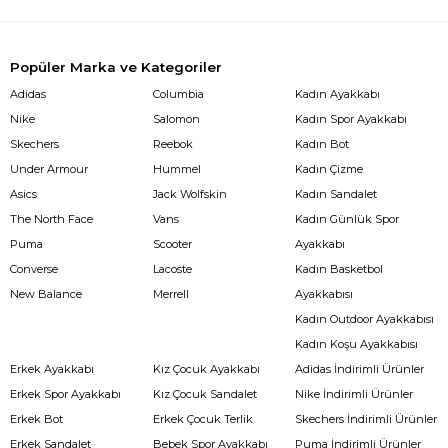
Popüler Marka ve Kategoriler
Adidas
Columbia
Kadın Ayakkabı
Nike
Salomon
Kadın Spor Ayakkabı
Skechers
Reebok
Kadın Bot
Under Armour
Hummel
Kadın Çizme
Asics
Jack Wolfskin
Kadın Sandalet
The North Face
Vans
Kadın Günlük Spor
Puma
Scooter
Ayakkabı
Converse
Lacoste
Kadın Basketbol
New Balance
Merrell
Ayakkabısı
Kadın Outdoor Ayakkabısı
Kadın Koşu Ayakkabısı
Erkek Ayakkabı
Kız Çocuk Ayakkabı
Adidas İndirimli Ürünler
Erkek Spor Ayakkabı
Kız Çocuk Sandalet
Nike İndirimli Ürünler
Erkek Bot
Erkek Çocuk Terlik
Skechers İndirimli Ürünler
Erkek Sandalet
Bebek Spor Ayakkabı
Puma İndirimli Ürünler