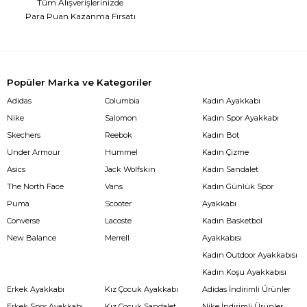
Tüm Alışverişlerinizde
Para Puan Kazanma Fırsatı
Popüler Marka ve Kategoriler
Adidas
Columbia
Kadın Ayakkabı
Nike
Salomon
Kadın Spor Ayakkabı
Skechers
Reebok
Kadın Bot
Under Armour
Hummel
Kadın Çizme
Asics
Jack Wolfskin
Kadın Sandalet
The North Face
Vans
Kadın Günlük Spor
Puma
Scooter
Ayakkabı
Converse
Lacoste
Kadın Basketbol
New Balance
Merrell
Ayakkabısı
Kadın Outdoor Ayakkabısı
Kadın Koşu Ayakkabısı
Erkek Ayakkabı
Kız Çocuk Ayakkabı
Adidas İndirimli Ürünler
Erkek Spor Ayakkabı
Kız Çocuk Sandalet
Nike İndirimli Ürünler