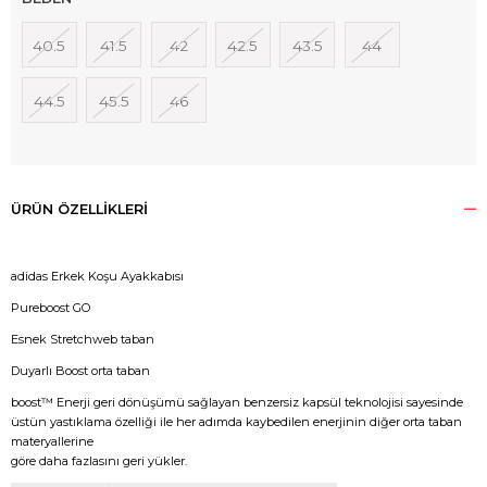
40.5
41.5
42
42.5
43.5
44
44.5
45.5
46
ÜRÜN ÖZELLIKLERI
adidas Erkek Koşu Ayakkabısı
Pureboost GO
Esnek Stretchweb taban
Duyarlı Boost orta taban
boost™ Enerji geri dönüşümü sağlayan benzersiz kapsül teknolojisi sayesinde
üstün yastıklama özelliği ile her adımda kaybedilen enerjinin diğer orta taban
materyallerine
göre daha fazlasını geri yükler.