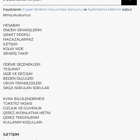
Kaydolarak
Kişisel Verilerin Korunması Kanunu
ve
Aydınlatma Metnini
kabul
etmiş olursunuz.
HESABIM
ÖNCEKİ SİPARİŞLERİM
ŞİRKET PROFİLİ
MAĞAZALARIMIZ
İLETİŞİM
KOLAY İADE
SİPARİŞ TAKİP
ÖDEME SEÇENEKLERİ
TESLİMAT
İADE VE DEĞİŞİM
BEDEN ÖLÇÜLERİ
ÜRÜN TEKNOLOJİLERİ
SIKÇA SORULAN SORULAR
KVKK BİLGİLENDİRMESİ
TÜKETİCİ YASASI
GİZLİLİK VE GÜVENLİK
ÇEREZ AYDINLATMA METNİ
ÇEREZ TERCİHLERİM
KULLANIM KOŞULLARI
İLETİŞİM