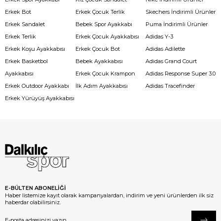
Erkek Bot
Erkek Çocuk Terlik
Skechers İndirimli Ürünler
Erkek Sandalet
Bebek Spor Ayakkabı
Puma İndirimli Ürünler
Erkek Terlik
Erkek Çocuk Ayakkabısı
Adidas Y-3
Erkek Koşu Ayakkabısı
Erkek Çocuk Bot
Adidas Adilette
Erkek Basketbol
Bebek Ayakkabısı
Adidas Grand Court
Ayakkabısı
Erkek Çocuk Krampon
Adidas Response Super 3.0
Erkek Outdoor Ayakkabı
İlk Adım Ayakkabısı
Adidas Tracefinder
Erkek Yürüyüş Ayakkabısı
E-BÜLTEN ABONELİĞİ
Haber listemize kayıt olarak kampanyalardan, indirim ve yeni ürünlerden ilk siz
haberdar olabilirsiniz.