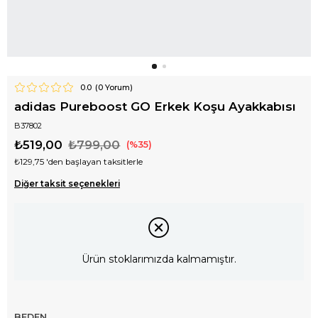
0.0
(
0
Yorum)
adidas Pureboost GO Erkek Koşu Ayakkabısı
B37802
₺519,00
₺799,00
35
₺129,75
'den başlayan taksitlerle
Diğer taksit seçenekleri
Ürün stoklarımızda kalmamıştır.
BEDEN