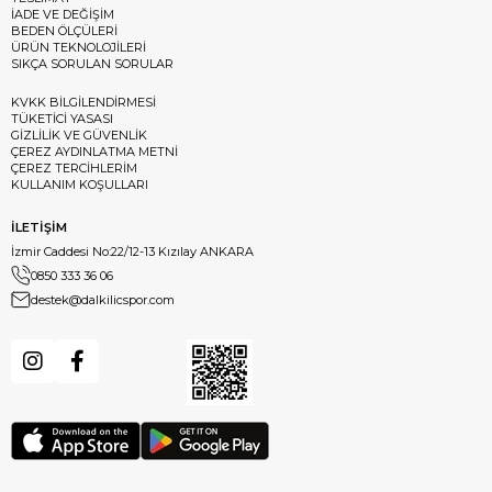
İADE VE DEĞİŞİM
BEDEN ÖLÇÜLERİ
ÜRÜN TEKNOLOJİLERİ
SIKÇA SORULAN SORULAR
KVKK BİLGİLENDİRMESİ
TÜKETİCİ YASASI
GİZLİLİK VE GÜVENLİK
ÇEREZ AYDINLATMA METNİ
ÇEREZ TERCİHLERİM
KULLANIM KOŞULLARI
İLETİŞİM
İzmir Caddesi No:22/12-13 Kızılay ANKARA
0850 333 36 06
destek@dalkilicspor.com