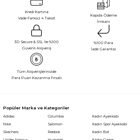
Kredi Kartına
Kapıda Ödeme
Vade Farksız 4 Taksit
İmkanı
3D Secure & SSL İle %100
%100 Para
Güvenli Alışveriş
İade Garantisi
Tüm Alışverişlerinizde
Para Puan Kazanma Fırsatı
Popüler Marka ve Kategoriler
Adidas
Columbia
Kadın Ayakkabı
Nike
Salomon
Kadın Spor Ayakkabı
Skechers
Reebok
Kadın Bot
Under Armour
Hummel
Kadın Çizme