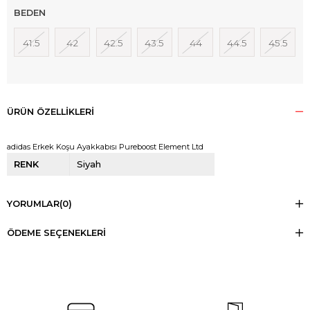
BEDEN
41.5
42
42.5
43.5
44
44.5
45.5
ÜRÜN ÖZELLIKLERI
adidas Erkek Koşu Ayakkabısı Pureboost Element Ltd
RENK
Siyah
YORUMLAR
(0)
ÖDEME SEÇENEKLERI