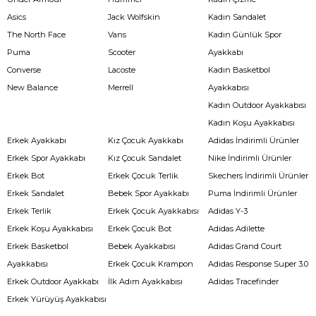
Asics
Jack Wolfskin
Kadın Sandalet
The North Face
Vans
Kadın Günlük Spor
Puma
Scooter
Ayakkabı
Converse
Lacoste
Kadın Basketbol
New Balance
Merrell
Ayakkabısı
Kadın Outdoor Ayakkabısı
Kadın Koşu Ayakkabısı
Erkek Ayakkabı
Kız Çocuk Ayakkabı
Adidas İndirimli Ürünler
Erkek Spor Ayakkabı
Kız Çocuk Sandalet
Nike İndirimli Ürünler
Erkek Bot
Erkek Çocuk Terlik
Skechers İndirimli Ürünler
Erkek Sandalet
Bebek Spor Ayakkabı
Puma İndirimli Ürünler
Erkek Terlik
Erkek Çocuk Ayakkabısı
Adidas Y-3
Erkek Koşu Ayakkabısı
Erkek Çocuk Bot
Adidas Adilette
Erkek Basketbol
Bebek Ayakkabısı
Adidas Grand Court
Ayakkabısı
Erkek Çocuk Krampon
Adidas Response Super 3.0
Erkek Outdoor Ayakkabı
İlk Adım Ayakkabısı
Adidas Tracefinder
Erkek Yürüyüş Ayakkabısı