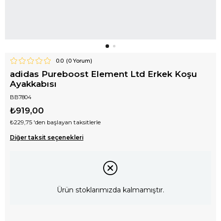
0.0
(
0
Yorum)
adidas Pureboost Element Ltd Erkek Koşu
Ayakkabısı
BB7804
₺919,00
₺229,75
'den başlayan taksitlerle
Diğer taksit seçenekleri
Ürün stoklarımızda kalmamıştır.