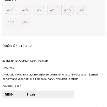
40.5
41.5
42
42.5
43.5
44
44.5
45.5
ÜRÜN ÖZELLIKLERI
adidas Erkek Günlük Spor Ayakkabı
Prophere
Ayak şekline adaptif uyum sağlayan ve destek oluşturan orta taban kemeri
performans ve rahatlığı bir arada sunan OrthoLite® iç taban
Kauçuk Taban
RENK
Siyah