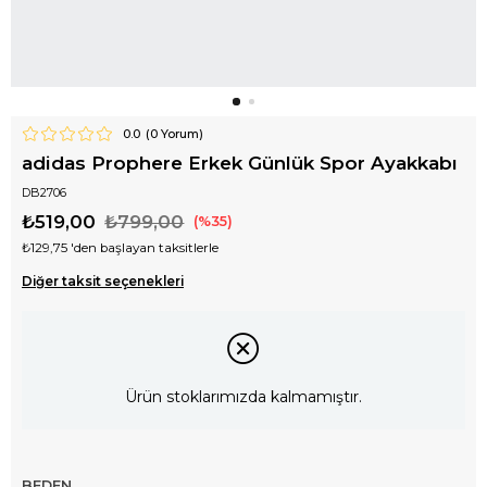
0.0
(
0
Yorum)
adidas Prophere Erkek Günlük Spor Ayakkabı
DB2706
₺519,00
₺799,00
35
₺129,75
'den başlayan taksitlerle
Diğer taksit seçenekleri
Ürün stoklarımızda kalmamıştır.
BEDEN