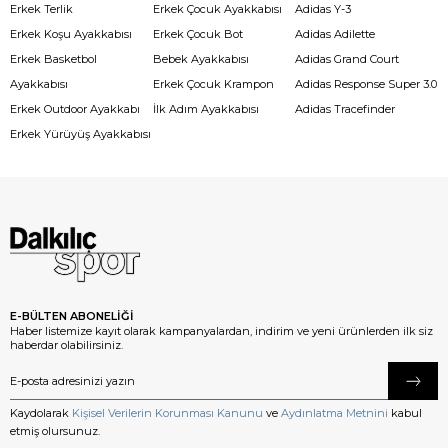
Erkek Terlik
Erkek Çocuk Ayakkabısı
Adidas Y-3
Erkek Koşu Ayakkabısı
Erkek Çocuk Bot
Adidas Adilette
Erkek Basketbol
Bebek Ayakkabısı
Adidas Grand Court
Ayakkabısı
Erkek Çocuk Krampon
Adidas Response Super 3.0
Erkek Outdoor Ayakkabı
İlk Adım Ayakkabısı
Adidas Tracefinder
Erkek Yürüyüş Ayakkabısı
E-BÜLTEN ABONELİĞİ
Haber listemize kayıt olarak kampanyalardan, indirim ve yeni ürünlerden ilk siz
haberdar olabilirsiniz.
Kaydolarak
Kişisel Verilerin Korunması Kanunu
ve
Aydınlatma Metnini
kabul
etmiş olursunuz.