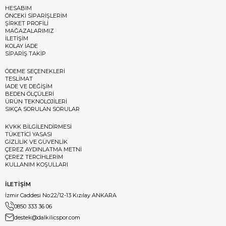
HESABIM
ÖNCEKİ SİPARİŞLERİM
ŞİRKET PROFİLİ
MAĞAZALARIMIZ
İLETİŞİM
KOLAY İADE
SİPARİŞ TAKİP
ÖDEME SEÇENEKLERİ
TESLİMAT
İADE VE DEĞİŞİM
BEDEN ÖLÇÜLERİ
ÜRÜN TEKNOLOJİLERİ
SIKÇA SORULAN SORULAR
KVKK BİLGİLENDİRMESİ
TÜKETİCİ YASASI
GİZLİLİK VE GÜVENLİK
ÇEREZ AYDINLATMA METNİ
ÇEREZ TERCİHLERİM
KULLANIM KOŞULLARI
İLETİŞİM
İzmir Caddesi No:22/12-13 Kızılay ANKARA
0850 333 36 06
destek@dalkilicspor.com