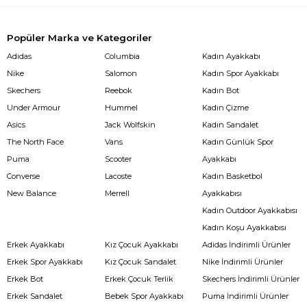
Popüler Marka ve Kategoriler
Adidas
Columbia
Kadın Ayakkabı
Nike
Salomon
Kadın Spor Ayakkabı
Skechers
Reebok
Kadın Bot
Under Armour
Hummel
Kadın Çizme
Asics
Jack Wolfskin
Kadın Sandalet
The North Face
Vans
Kadın Günlük Spor
Puma
Scooter
Ayakkabı
Converse
Lacoste
Kadın Basketbol
New Balance
Merrell
Ayakkabısı
Kadın Outdoor Ayakkabısı
Kadın Koşu Ayakkabısı
Erkek Ayakkabı
Kız Çocuk Ayakkabı
Adidas İndirimli Ürünler
Erkek Spor Ayakkabı
Kız Çocuk Sandalet
Nike İndirimli Ürünler
Erkek Bot
Erkek Çocuk Terlik
Skechers İndirimli Ürünler
Erkek Sandalet
Bebek Spor Ayakkabı
Puma İndirimli Ürünler