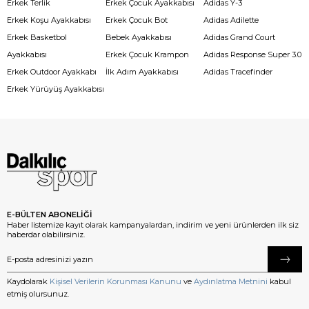
Erkek Terlik
Erkek Çocuk Ayakkabısı
Adidas Y-3
Erkek Koşu Ayakkabısı
Erkek Çocuk Bot
Adidas Adilette
Erkek Basketbol
Bebek Ayakkabısı
Adidas Grand Court
Ayakkabısı
Erkek Çocuk Krampon
Adidas Response Super 3.0
Erkek Outdoor Ayakkabı
İlk Adım Ayakkabısı
Adidas Tracefinder
Erkek Yürüyüş Ayakkabısı
E-BÜLTEN ABONELİĞİ
Haber listemize kayıt olarak kampanyalardan, indirim ve yeni ürünlerden ilk siz
haberdar olabilirsiniz.
Kaydolarak
Kişisel Verilerin Korunması Kanunu
ve
Aydınlatma Metnini
kabul
etmiş olursunuz.