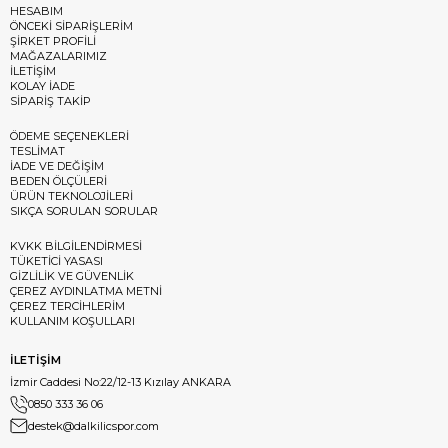
HESABIM
ÖNCEKİ SİPARİŞLERİM
ŞİRKET PROFİLİ
MAĞAZALARIMIZ
İLETİŞİM
KOLAY İADE
SİPARİŞ TAKİP
ÖDEME SEÇENEKLERİ
TESLİMAT
İADE VE DEĞİŞİM
BEDEN ÖLÇÜLERİ
ÜRÜN TEKNOLOJİLERİ
SIKÇA SORULAN SORULAR
KVKK BİLGİLENDİRMESİ
TÜKETİCİ YASASI
GİZLİLİK VE GÜVENLİK
ÇEREZ AYDINLATMA METNİ
ÇEREZ TERCİHLERİM
KULLANIM KOŞULLARI
İLETİŞİM
İzmir Caddesi No:22/12-13 Kızılay ANKARA
0850 333 36 06
destek@dalkilicspor.com