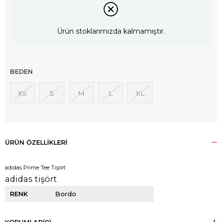
Ürün stoklarımızda kalmamıştır.
BEDEN
XS
S
M
L
XL
ÜRÜN ÖZELLIKLERI
adidas Prime Tee Tişört
adidas tişört
RENK
Bordo