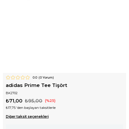
0.0
(
0
Yorum)
adidas Prime Tee Tişört
BK2702
₺71,00
₺95,00
25
₺17,75
'den başlayan taksitlerle
Diğer taksit seçenekleri