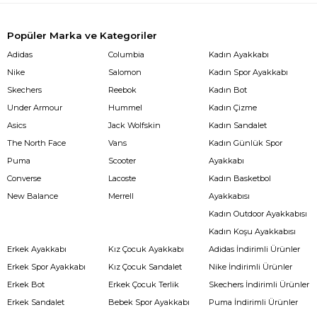
Popüler Marka ve Kategoriler
Adidas
Columbia
Kadın Ayakkabı
Nike
Salomon
Kadın Spor Ayakkabı
Skechers
Reebok
Kadın Bot
Under Armour
Hummel
Kadın Çizme
Asics
Jack Wolfskin
Kadın Sandalet
The North Face
Vans
Kadın Günlük Spor
Puma
Scooter
Ayakkabı
Converse
Lacoste
Kadın Basketbol
New Balance
Merrell
Ayakkabısı
Kadın Outdoor Ayakkabısı
Kadın Koşu Ayakkabısı
Erkek Ayakkabı
Kız Çocuk Ayakkabı
Adidas İndirimli Ürünler
Erkek Spor Ayakkabı
Kız Çocuk Sandalet
Nike İndirimli Ürünler
Erkek Bot
Erkek Çocuk Terlik
Skechers İndirimli Ürünler
Erkek Sandalet
Bebek Spor Ayakkabı
Puma İndirimli Ürünler