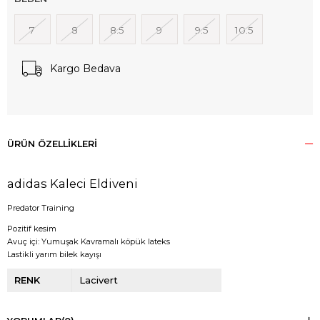
7
8
8.5
9
9.5
10.5
Kargo Bedava
ÜRÜN ÖZELLIKLERI
adidas Kaleci Eldiveni
Predator Training
Pozitif kesim
Avuç içi: Yumuşak Kavramalı köpük lateks
Lastikli yarım bilek kayışı
RENK
Lacivert