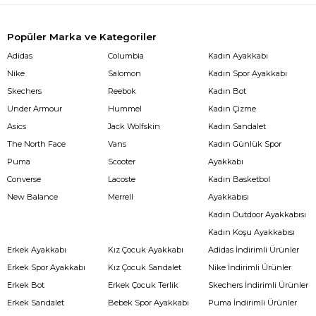
Popüler Marka ve Kategoriler
Adidas
Columbia
Kadın Ayakkabı
Nike
Salomon
Kadın Spor Ayakkabı
Skechers
Reebok
Kadın Bot
Under Armour
Hummel
Kadın Çizme
Asics
Jack Wolfskin
Kadın Sandalet
The North Face
Vans
Kadın Günlük Spor
Puma
Scooter
Ayakkabı
Converse
Lacoste
Kadın Basketbol
New Balance
Merrell
Ayakkabısı
Kadın Outdoor Ayakkabısı
Kadın Koşu Ayakkabısı
Erkek Ayakkabı
Kız Çocuk Ayakkabı
Adidas İndirimli Ürünler
Erkek Spor Ayakkabı
Kız Çocuk Sandalet
Nike İndirimli Ürünler
Erkek Bot
Erkek Çocuk Terlik
Skechers İndirimli Ürünler
Erkek Sandalet
Bebek Spor Ayakkabı
Puma İndirimli Ürünler