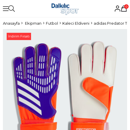
0
Anasayfa
Ekipman
Futbol
Kaleci Eldiveni
adidas Predator Tra
İndirim Fırsatı