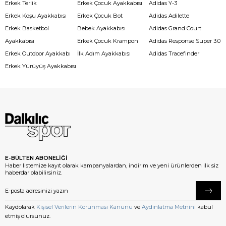
Erkek Terlik
Erkek Çocuk Ayakkabısı
Adidas Y-3
Erkek Koşu Ayakkabısı
Erkek Çocuk Bot
Adidas Adilette
Erkek Basketbol
Bebek Ayakkabısı
Adidas Grand Court
Ayakkabısı
Erkek Çocuk Krampon
Adidas Response Super 3.0
Erkek Outdoor Ayakkabı
İlk Adım Ayakkabısı
Adidas Tracefinder
Erkek Yürüyüş Ayakkabısı
E-BÜLTEN ABONELİĞİ
Haber listemize kayıt olarak kampanyalardan, indirim ve yeni ürünlerden ilk siz
haberdar olabilirsiniz.
Kaydolarak
Kişisel Verilerin Korunması Kanunu
ve
Aydınlatma Metnini
kabul
etmiş olursunuz.