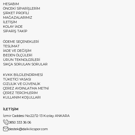
HESABIM
ÖNCEKİ SİPARİŞLERİM
ŞİRKET PROFİLİ
MAĞAZALARIMIZ
İLETİŞİM
KOLAY İADE
SİPARİŞ TAKİP
ÖDEME SEÇENEKLERİ
TESLİMAT
İADE VE DEĞİŞİM
BEDEN ÖLÇÜLERİ
ÜRÜN TEKNOLOJİLERİ
SIKÇA SORULAN SORULAR
KVKK BİLGİLENDİRMESİ
TÜKETİCİ YASASI
GİZLİLİK VE GÜVENLİK
ÇEREZ AYDINLATMA METNİ
ÇEREZ TERCİHLERİM
KULLANIM KOŞULLARI
İLETİŞİM
İzmir Caddesi No:22/12-13 Kızılay ANKARA
0850 333 36 06
destek@dalkilicspor.com