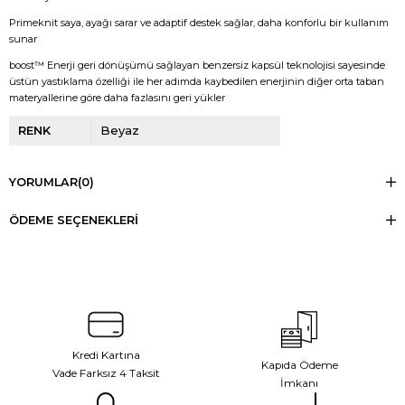
Primeknit saya, ayağı sarar ve adaptif destek sağlar, daha konforlu bir kullanım
sunar
boost™ Enerji geri dönüşümü sağlayan benzersiz kapsül teknolojisi sayesinde
üstün yastıklama özelliği ile her adımda kaybedilen enerjinin diğer orta taban
materyallerine göre daha fazlasını geri yükler
RENK
Beyaz
YORUMLAR
(0)
ÖDEME SEÇENEKLERI
Kredi Kartına
Kapıda Ödeme
Vade Farksız 4 Taksit
İmkanı