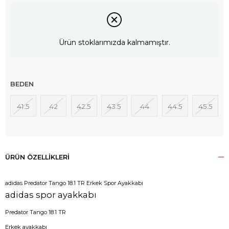
Ürün stoklarımızda kalmamıştır.
BEDEN
41.5
42
42.5
43.5
44
44.5
45.5
ÜRÜN ÖZELLIKLERI
adidas Predator Tango 18.1 TR Erkek Spor Ayakkabı
adidas spor ayakkabı
Predator Tango 18.1 TR
Erkek ayakkabı