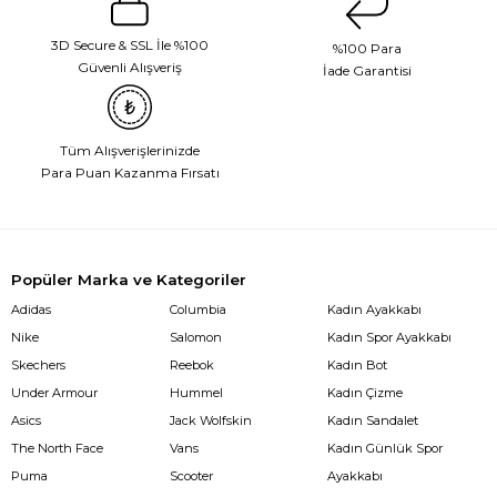
3D Secure & SSL İle %100
%100 Para
Güvenli Alışveriş
İade Garantisi
Tüm Alışverişlerinizde
Para Puan Kazanma Fırsatı
Popüler Marka ve Kategoriler
Adidas
Columbia
Kadın Ayakkabı
Nike
Salomon
Kadın Spor Ayakkabı
Skechers
Reebok
Kadın Bot
Under Armour
Hummel
Kadın Çizme
Asics
Jack Wolfskin
Kadın Sandalet
The North Face
Vans
Kadın Günlük Spor
Puma
Scooter
Ayakkabı