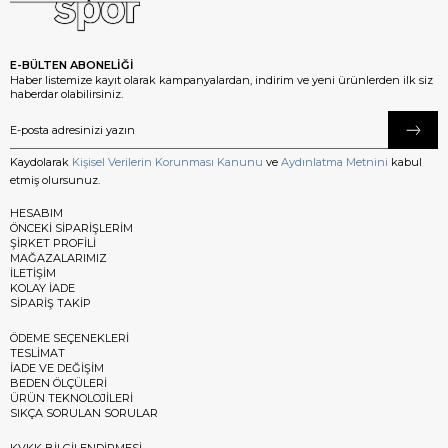
E-BÜLTEN ABONELİĞİ
Haber listemize kayıt olarak kampanyalardan, indirim ve yeni ürünlerden ilk siz
haberdar olabilirsiniz.
Kaydolarak
Kişisel Verilerin Korunması Kanunu
ve
Aydınlatma Metnini
kabul
etmiş olursunuz.
HESABIM
ÖNCEKİ SİPARİŞLERİM
ŞİRKET PROFİLİ
MAĞAZALARIMIZ
İLETİŞİM
KOLAY İADE
SİPARİŞ TAKİP
ÖDEME SEÇENEKLERİ
TESLİMAT
İADE VE DEĞİŞİM
BEDEN ÖLÇÜLERİ
ÜRÜN TEKNOLOJİLERİ
SIKÇA SORULAN SORULAR
KVKK BİLGİLENDİRMESİ