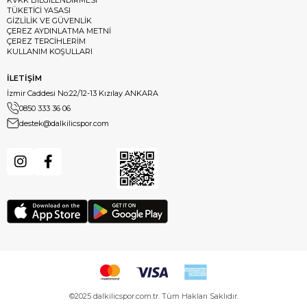
TÜKETİCİ YASASI
GİZLİLİK VE GÜVENLİK
ÇEREZ AYDINLATMA METNİ
ÇEREZ TERCİHLERİM
KULLANIM KOŞULLARI
İLETİŞİM
İzmir Caddesi No:22/12-13 Kızılay ANKARA
0850 333 36 06
destek@dalkilicspor.com
©2025 dalkilicspor.com.tr. Tüm Hakları Saklıdır.