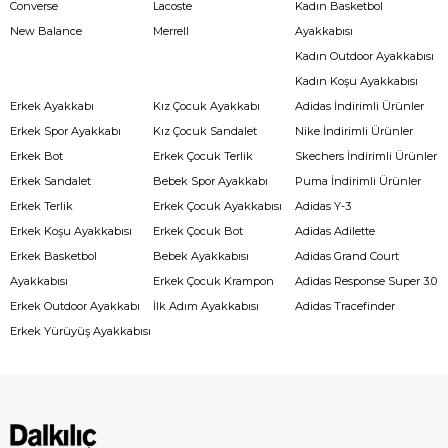
Converse
Lacoste
Kadın Basketbol
New Balance
Merrell
Ayakkabısı
Kadın Outdoor Ayakkabısı
Kadın Koşu Ayakkabısı
Erkek Ayakkabı
Kız Çocuk Ayakkabı
Adidas İndirimli Ürünler
Erkek Spor Ayakkabı
Kız Çocuk Sandalet
Nike İndirimli Ürünler
Erkek Bot
Erkek Çocuk Terlik
Skechers İndirimli Ürünler
Erkek Sandalet
Bebek Spor Ayakkabı
Puma İndirimli Ürünler
Erkek Terlik
Erkek Çocuk Ayakkabısı
Adidas Y-3
Erkek Koşu Ayakkabısı
Erkek Çocuk Bot
Adidas Adilette
Erkek Basketbol
Bebek Ayakkabısı
Adidas Grand Court
Ayakkabısı
Erkek Çocuk Krampon
Adidas Response Super 3.0
Erkek Outdoor Ayakkabı
İlk Adım Ayakkabısı
Adidas Tracefinder
Erkek Yürüyüş Ayakkabısı