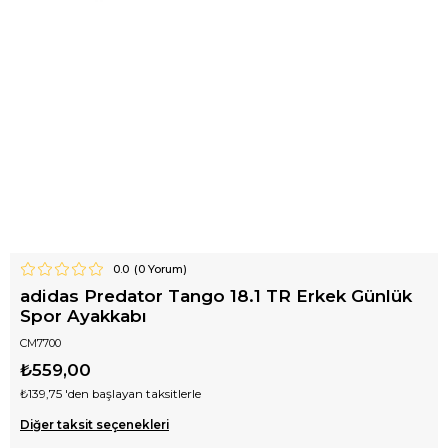
0.0
(
0
Yorum)
adidas Predator Tango 18.1 TR Erkek Günlük
Spor Ayakkabı
CM7700
₺559,00
₺139,75
'den başlayan taksitlerle
Diğer taksit seçenekleri