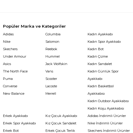
Popüler Marka ve Kategoriler
Adidas
Columbia
Kadın Ayakkabı
Nike
Salomon
Kadın Spor Ayakkabı
Skechers
Reebok
Kadın Bot
Under Armour
Hummel
Kadın Çizme
Asics
Jack Wolfskin
Kadın Sandalet
The North Face
Vans
Kadın Günlük Spor
Puma
Scooter
Ayakkabı
Converse
Lacoste
Kadın Basketbol
New Balance
Merrell
Ayakkabısı
Kadın Outdoor Ayakkabısı
Kadın Koşu Ayakkabısı
Erkek Ayakkabı
Kız Çocuk Ayakkabı
Adidas İndirimli Ürünler
Erkek Spor Ayakkabı
Kız Çocuk Sandalet
Nike İndirimli Ürünler
Erkek Bot
Erkek Çocuk Terlik
Skechers İndirimli Ürünler