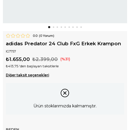
0.0
(
0
Yorum)
adidas Predator 24 Club FxG Erkek Krampon
IG7757
₺1.655,00
₺2.399,00
31
₺413,75
'den başlayan taksitlerle
Diğer taksit seçenekleri
Ürün stoklarımızda kalmamıştır.
BEDEN