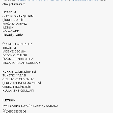
etmiş olursunuz.
HESABIM
ÖNCEKİ SİPARİŞLERİM
ŞİRKET PROFİLİ
MAĞAZALARIMIZ
İLETİŞİM
KOLAY İADE
SİPARİŞ TAKİP
ÖDEME SEÇENEKLERİ
TESLİMAT
İADE VE DEĞİŞİM
BEDEN ÖLÇÜLERİ
ÜRÜN TEKNOLOJİLERİ
SIKÇA SORULAN SORULAR
KVKK BİLGİLENDİRMESİ
TÜKETİCİ YASASI
GİZLİLİK VE GÜVENLİK
ÇEREZ AYDINLATMA METNİ
ÇEREZ TERCİHLERİM
KULLANIM KOŞULLARI
İLETİŞİM
İzmir Caddesi No:22/12-13 Kızılay ANKARA
0850 333 36 06