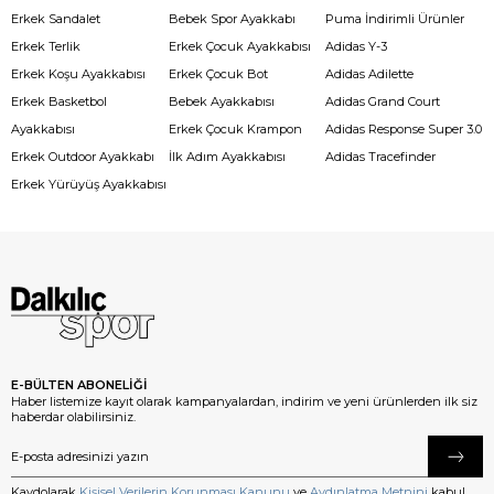
Erkek Sandalet
Bebek Spor Ayakkabı
Puma İndirimli Ürünler
Erkek Terlik
Erkek Çocuk Ayakkabısı
Adidas Y-3
Erkek Koşu Ayakkabısı
Erkek Çocuk Bot
Adidas Adilette
Erkek Basketbol
Bebek Ayakkabısı
Adidas Grand Court
Ayakkabısı
Erkek Çocuk Krampon
Adidas Response Super 3.0
Erkek Outdoor Ayakkabı
İlk Adım Ayakkabısı
Adidas Tracefinder
Erkek Yürüyüş Ayakkabısı
E-BÜLTEN ABONELİĞİ
Haber listemize kayıt olarak kampanyalardan, indirim ve yeni ürünlerden ilk siz
haberdar olabilirsiniz.
Kaydolarak
Kişisel Verilerin Korunması Kanunu
ve
Aydınlatma Metnini
kabul