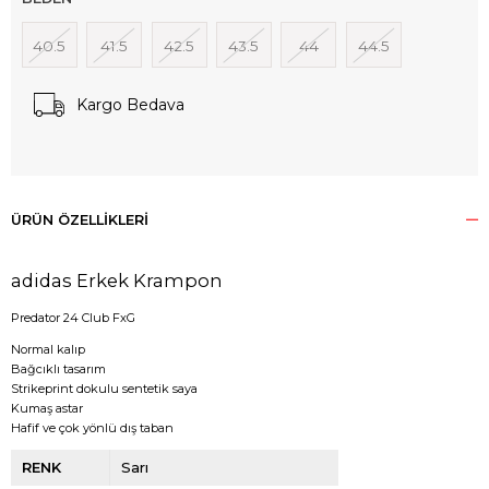
40.5
41.5
42.5
43.5
44
44.5
Kargo Bedava
ÜRÜN ÖZELLIKLERI
adidas Erkek Krampon
Predator 24 Club FxG
Normal kalıp
Bağcıklı tasarım
Strikeprint dokulu sentetik saya
Kumaş astar
Hafif ve çok yönlü dış taban
RENK
Sarı