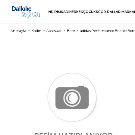
İNDİRİM
KADIN
ERKEK
ÇOCUK
SPOR DALLARI
MARKA
Anasayfa
Kadın
Aksesuar
Bere
adidas Performance Beanie Ber