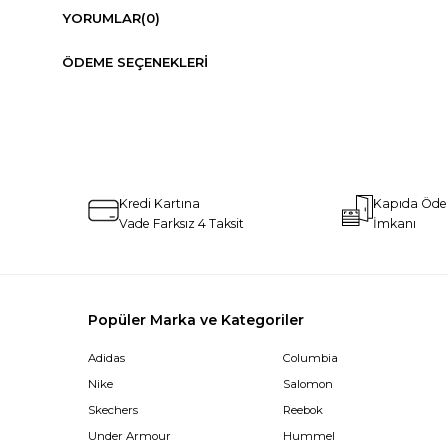
YORUMLAR
(0)
ÖDEME SEÇENEKLERI
Kredi Kartına
Kapıda Öd
Vade Farksız 4 Taksit
İmkanı
Popüler Marka ve Kategoriler
Adidas
Columbia
Nike
Salomon
Skechers
Reebok
Under Armour
Hummel