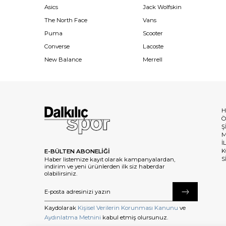
Asics
Jack Wolfskin
The North Face
Vans
Puma
Scooter
Converse
Lacoste
New Balance
Merrell
H
Ö
Ş
M
İ
K
E-BÜLTEN ABONELİĞİ
S
Haber listemize kayıt olarak kampanyalardan,
indirim ve yeni ürünlerden ilk siz haberdar
olabilirsiniz.
Kaydolarak
Kişisel Verilerin Korunması Kanunu
ve
Aydınlatma Metnini
kabul etmiş olursunuz.