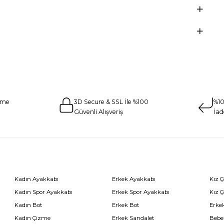
eme
3D Secure & SSL İle %100
%10
Güvenli Alışveriş
İad
Kadın Ayakkabı
Erkek Ayakkabı
Kız 
Kadın Spor Ayakkabı
Erkek Spor Ayakkabı
Kız 
Kadın Bot
Erkek Bot
Erkek
Kadın Çizme
Erkek Sandalet
Bebe