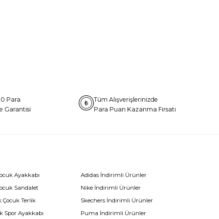
0 Para
Tüm Alışverişlerinizde
e Garantisi
Para Puan Kazanma Fırsatı
Çocuk Ayakkabı
Adidas İndirimli Ürünler
Çocuk Sandalet
Nike İndirimli Ürünler
 Çocuk Terlik
Skechers İndirimli Ürünler
k Spor Ayakkabı
Puma İndirimli Ürünler