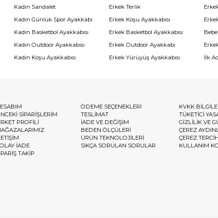
Kadın Sandalet
Erkek Terlik
Erke
Kadın Günlük Spor Ayakkabı
Erkek Koşu Ayakkabısı
Erke
Kadın Basketbol Ayakkabısı
Erkek Basketbol Ayakkabısı
Bebe
Kadın Outdoor Ayakkabısı
Erkek Outdoor Ayakkabı
Erke
Kadın Koşu Ayakkabısı
Erkek Yürüyüş Ayakkabısı
İlk A
ESABIM
ÖDEME SEÇENEKLERİ
KVKK BİLGİL
NCEKİ SİPARİŞLERİM
TESLİMAT
TÜKETİCİ YAS
İRKET PROFİLİ
İADE VE DEĞİŞİM
GİZLİLİK VE 
AĞAZALARIMIZ
BEDEN ÖLÇÜLERİ
ÇEREZ AYDIN
LETİŞİM
ÜRÜN TEKNOLOJİLERİ
ÇEREZ TERCİ
OLAY İADE
SIKÇA SORULAN SORULAR
KULLANIM K
İPARİŞ TAKİP