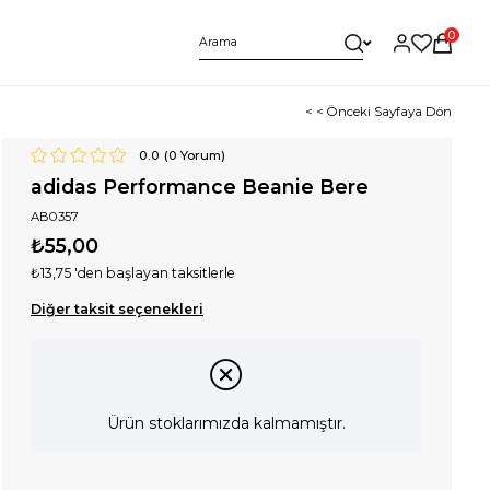
0
< < Önceki Sayfaya Dön
0.0
(
0
Yorum)
adidas Performance Beanie Bere
AB0357
₺55,00
₺13,75
'den başlayan taksitlerle
Diğer taksit seçenekleri
Ürün stoklarımızda kalmamıştır.