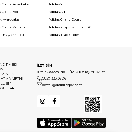
k Çocuk Ayakkabısı
Adidas Y-3
k Çocuk Bot
Adidas Adilette
k Ayakkabısı
Adidas Grand Court
k Çocuk Krampon
Adidas Response Super 3.0
dım Ayakkabısı
Adidas Tracefinder
ENDİRMESİ
İLETİŞİM
ASI
İzmir Caddesi No:22/12-13 Kızılay ANKARA
GÜVENLİK
0850 333 36 06
LATMA METNİ
HLERİM
destek@dalkilicspor.com
OŞULLARI