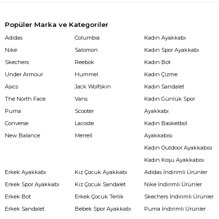
Popüler Marka ve Kategoriler
Adidas
Columbia
Kadın Ayakkabı
Nike
Salomon
Kadın Spor Ayakkabı
Skechers
Reebok
Kadın Bot
Under Armour
Hummel
Kadın Çizme
Asics
Jack Wolfskin
Kadın Sandalet
The North Face
Vans
Kadın Günlük Spor
Puma
Scooter
Ayakkabı
Converse
Lacoste
Kadın Basketbol
New Balance
Merrell
Ayakkabısı
Kadın Outdoor Ayakkabısı
Kadın Koşu Ayakkabısı
Erkek Ayakkabı
Kız Çocuk Ayakkabı
Adidas İndirimli Ürünler
Erkek Spor Ayakkabı
Kız Çocuk Sandalet
Nike İndirimli Ürünler
Erkek Bot
Erkek Çocuk Terlik
Skechers İndirimli Ürünler
Erkek Sandalet
Bebek Spor Ayakkabı
Puma İndirimli Ürünler