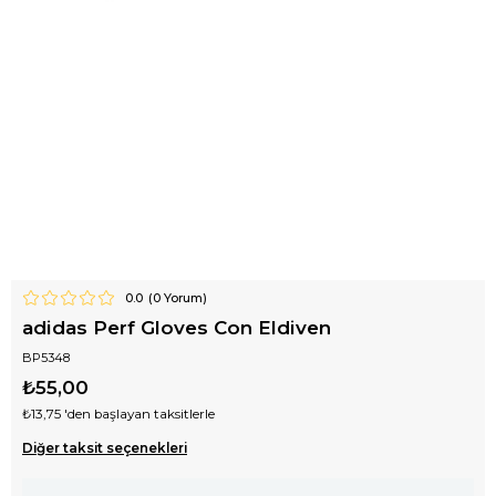
0.0
(
0
Yorum)
adidas Perf Gloves Con Eldiven
BP5348
₺55,00
₺13,75
'den başlayan taksitlerle
Diğer taksit seçenekleri