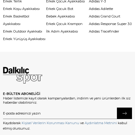
Erkek Terlik
Erkek Çocuk Ayakkabısı
Adidas Y-3
Erkek Koşu Ayakkabısı
Erkek Çocuk Bot
Adidas Adilette
Erkek Basketbol
Bebek Ayakkabısı
Adidas Grand Court
Ayakkabısı
Erkek Çocuk Krampon
Adidas Response Super 3.0
Erkek Outdoor Ayakkabı
İlk Adım Ayakkabısı
Adidas Tracefinder
Erkek Yürüyüş Ayakkabısı
E-BÜLTEN ABONELİĞİ
Haber listemize kayıt olarak kampanyalardan, indirim ve yeni ürünlerden ilk siz
haberdar olabilirsiniz.
Kaydolarak
Kişisel Verilerin Korunması Kanunu
ve
Aydınlatma Metnini
kabul
etmiş olursunuz.