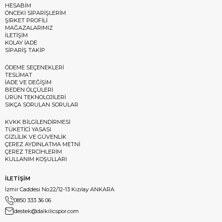
HESABIM
ÖNCEKİ SİPARİŞLERİM
ŞİRKET PROFİLİ
MAĞAZALARIMIZ
İLETİŞİM
KOLAY İADE
SİPARİŞ TAKİP
ÖDEME SEÇENEKLERİ
TESLİMAT
İADE VE DEĞİŞİM
BEDEN ÖLÇÜLERİ
ÜRÜN TEKNOLOJİLERİ
SIKÇA SORULAN SORULAR
KVKK BİLGİLENDİRMESİ
TÜKETİCİ YASASI
GİZLİLİK VE GÜVENLİK
ÇEREZ AYDINLATMA METNİ
ÇEREZ TERCİHLERİM
KULLANIM KOŞULLARI
İLETİŞİM
İzmir Caddesi No:22/12-13 Kızılay ANKARA
0850 333 36 06
destek@dalkilicspor.com