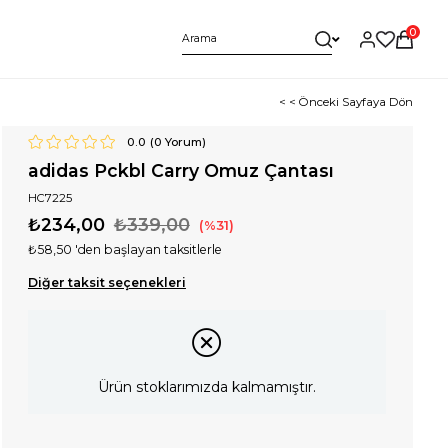
0
< < Önceki Sayfaya Dön
0.0
(
0
Yorum)
adidas Pckbl Carry Omuz Çantası
HC7225
₺234,00
₺339,00
31
₺58,50
'den başlayan taksitlerle
Diğer taksit seçenekleri
Ürün stoklarımızda kalmamıştır.