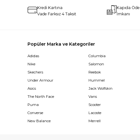
Kredi Kartına
Kapıda Öd
Vade Farksız 4 Taksit
İmkanı
Popüler Marka ve Kategoriler
Adidas
Columbia
Nike
Salomon
Skechers
Reebok
Under Armour
Hummel
Asics
Jack Wolfskin
The North Face
Vans
Puma
Scooter
Converse
Lacoste
New Balance
Merrell