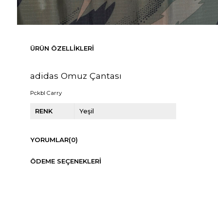
ÜRÜN ÖZELLIKLERI
adidas Omuz Çantası
Pckbl Carry
RENK
Yeşil
YORUMLAR
(0)
ÖDEME SEÇENEKLERI