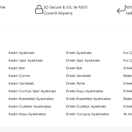
eme
3D Secure & SSL İle %100
%10
Güvenli Alışveriş
İad
Kadın Ayakkabı
Erkek Ayakkabı
Kız 
Kadın Spor Ayakkabı
Erkek Spor Ayakkabı
Kız 
Kadın Bot
Erkek Bot
Erkek
Kadın Çizme
Erkek Sandalet
Bebe
Kadın Sandalet
Erkek Terlik
Erke
Kadın Günlük Spor Ayakkabı
Erkek Koşu Ayakkabısı
Erke
Kadın Basketbol Ayakkabısı
Erkek Basketbol Ayakkabısı
Bebe
Kadın Outdoor Ayakkabısı
Erkek Outdoor Ayakkabı
Erke
Kadın Koşu Ayakkabısı
Erkek Yürüyüş Ayakkabısı
İlk A