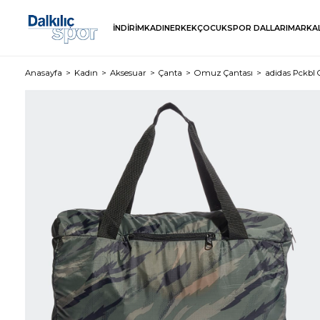
İNDİRİM
KADIN
ERKEK
ÇOCUK
SPOR DALLARI
MARKA
Anasayfa
Kadın
Aksesuar
Çanta
Omuz Çantası
adidas Pckbl