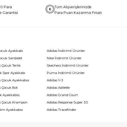
0 Para
Tüm Alışverişlerinizde
e Garantisi
Para Puan Kazanma Fırsatı
Çocuk Ayakkabı
Adidas İndirimli Ürünler
Çocuk Sandalet
Nike İndirimli Ürünler
 Çocuk Terlik
Skechers İndirimli Ürünler
k Spor Ayakkabı
Puma İndirimli Ürünler
k Çocuk Ayakkabısı
Adidas Y-3
k Çocuk Bot
Adidas Adilette
k Ayakkabısı
Adidas Grand Court
k Çocuk Krampon
Adidas Response Super 3.0
dım Ayakkabısı
Adidas Tracefinder