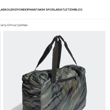
LAR
KOLEKSİYON
EKİPMAN
TAKIM SPORLARI
ATLETİZM
BLOG
 Carry Omuz Çantası