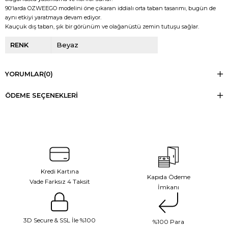
90'larda OZWEEGO modelini öne çıkaran iddialı orta taban tasarımı, bugün de
aynı etkiyi yaratmaya devam ediyor.
Kauçuk dış taban, şık bir görünüm ve olağanüstü zemin tutuşu sağlar.
RENK
Beyaz
YORUMLAR
(0)
ÖDEME SEÇENEKLERI
Kredi Kartına
Kapıda Ödeme
Vade Farksız 4 Taksit
İmkanı
3D Secure & SSL İle %100
%100 Para