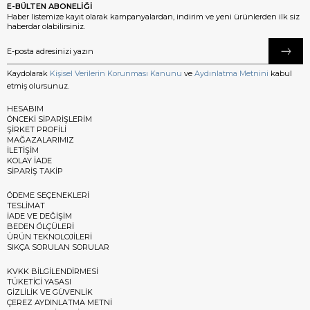
E-BÜLTEN ABONELİĞİ
Haber listemize kayıt olarak kampanyalardan, indirim ve yeni ürünlerden ilk siz
haberdar olabilirsiniz.
Kaydolarak
Kişisel Verilerin Korunması Kanunu
ve
Aydınlatma Metnini
kabul
etmiş olursunuz.
HESABIM
ÖNCEKİ SİPARİŞLERİM
ŞİRKET PROFİLİ
MAĞAZALARIMIZ
İLETİŞİM
KOLAY İADE
SİPARİŞ TAKİP
ÖDEME SEÇENEKLERİ
TESLİMAT
İADE VE DEĞİŞİM
BEDEN ÖLÇÜLERİ
ÜRÜN TEKNOLOJİLERİ
SIKÇA SORULAN SORULAR
KVKK BİLGİLENDİRMESİ
TÜKETİCİ YASASI
GİZLİLİK VE GÜVENLİK
ÇEREZ AYDINLATMA METNİ