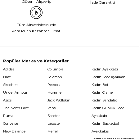
Güvenli Alışveriş
İade Garantisi
Tüm Alışverişlerinizde
Para Puan Kazanma Fırsatı
Popüler Marka ve Kategoriler
Adidas
Columbia
Kadın Ayakkabı
Nike
Salomon
Kadın Spor Ayakkabı
Skechers
Reebok
Kadın Bot
Under Armour
Hummel
Kadın Çizme
Asics
Jack Wolfskin
Kadın Sandalet
The North Face
Vans
Kadın Günlük Spor
Puma
Scooter
Ayakkabı
Converse
Lacoste
Kadın Basketbol
New Balance
Merrell
Ayakkabısı
Kadın Outdoor Ayakkabısı