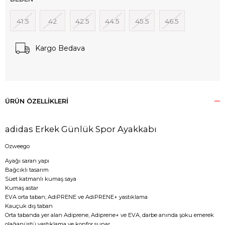
41.5
42
42.5
44.5
45.5
46.5
Kargo Bedava
ÜRÜN ÖZELLIKLERI
adidas Erkek Günlük Spor Ayakkabı
Ozweego
Ayağı saran yapı
Bağcıklı tasarım
Süet katmanlı kumaş saya
Kumaş astar
EVA orta taban; AdiPRENE ve AdiPRENE+ yastıklama
Kauçuk dış taban
Orta tabanda yer alan Adiprene, Adiprene+ ve EVA, darbe anında şoku emerek
olağanüstü yastıklama ve konfor sunar.