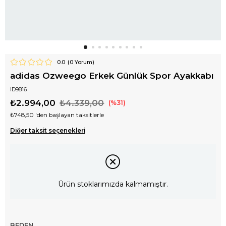
0.0
(
0
Yorum)
adidas Ozweego Erkek Günlük Spor Ayakkabı
ID9816
₺2.994,00
₺4.339,00
31
₺748,50
'den başlayan taksitlerle
Diğer taksit seçenekleri
Ürün stoklarımızda kalmamıştır.
BEDEN