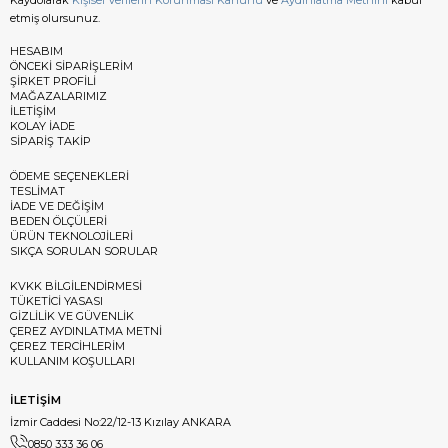
etmiş olursunuz.
HESABIM
ÖNCEKİ SİPARİŞLERİM
ŞİRKET PROFİLİ
MAĞAZALARIMIZ
İLETİŞİM
KOLAY İADE
SİPARİŞ TAKİP
ÖDEME SEÇENEKLERİ
TESLİMAT
İADE VE DEĞİŞİM
BEDEN ÖLÇÜLERİ
ÜRÜN TEKNOLOJİLERİ
SIKÇA SORULAN SORULAR
KVKK BİLGİLENDİRMESİ
TÜKETİCİ YASASI
GİZLİLİK VE GÜVENLİK
ÇEREZ AYDINLATMA METNİ
ÇEREZ TERCİHLERİM
KULLANIM KOŞULLARI
İLETİŞİM
İzmir Caddesi No:22/12-13 Kızılay ANKARA
0850 333 36 06