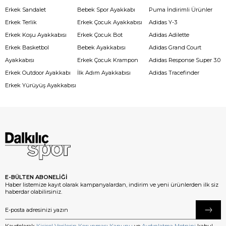
Erkek Sandalet
Bebek Spor Ayakkabı
Puma İndirimli Ürünler
Erkek Terlik
Erkek Çocuk Ayakkabısı
Adidas Y-3
Erkek Koşu Ayakkabısı
Erkek Çocuk Bot
Adidas Adilette
Erkek Basketbol
Bebek Ayakkabısı
Adidas Grand Court
Ayakkabısı
Erkek Çocuk Krampon
Adidas Response Super 3.0
Erkek Outdoor Ayakkabı
İlk Adım Ayakkabısı
Adidas Tracefinder
Erkek Yürüyüş Ayakkabısı
E-BÜLTEN ABONELİĞİ
Haber listemize kayıt olarak kampanyalardan, indirim ve yeni ürünlerden ilk siz
haberdar olabilirsiniz.
Kaydolarak
Kişisel Verilerin Korunması Kanunu
ve
Aydınlatma Metnini
kabul