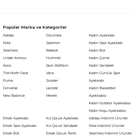
Popüler Marka ve Kategoriler
Adidas
Columbia
Kadın Ayakkabı
Nike
Salomon
Kadın Spor Ayakkabı
Skechers
Reebok
Kadın Bot
Under Armour
Hummel
Kadın Çizme
Asics
Jack Wolfskin
Kadın Sandalet
The North Face
Vans
Kadın Günlük Spor
Puma
Scooter
Ayakkabı
Converse
Lacoste
Kadın Basketbol
New Balance
Merrell
Ayakkabısı
Kadın Outdoor Ayakkabısı
Kadın Koşu Ayakkabısı
Erkek Ayakkabı
Kız Çocuk Ayakkabı
Adidas İndirimli Ürünler
Erkek Spor Ayakkabı
Kız Çocuk Sandalet
Nike İndirimli Ürünler
Erkek Bot
Erkek Çocuk Terlik
Skechers İndirimli Ürünler