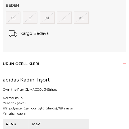
BEDEN
XS
S
M
L
XL
Kargo Bedava
ÜRÜN ÖZELLIKLERI
adidas Kadın Tişört
Own the Run CLIMACOOL 3-Stripes
Normal kalıp
Yuvarlak yakalı
%91 polyester (geri dönüştürülmüş), %9 elastan
Yansıtıcı logolar
RENK
Mavi