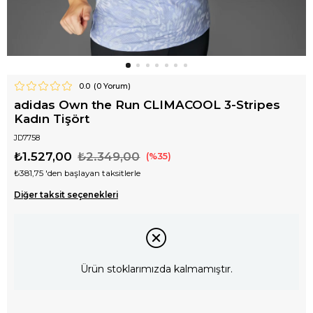
0.0
(
0
Yorum)
adidas Own the Run CLIMACOOL 3-Stripes
Kadın Tişört
JD7758
₺1.527,00
₺2.349,00
35
₺381,75
'den başlayan taksitlerle
Diğer taksit seçenekleri
Ürün stoklarımızda kalmamıştır.