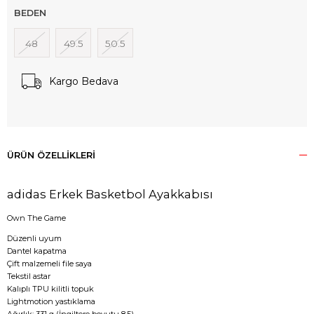
BEDEN
48
49.5
50.5
Kargo Bedava
ÜRÜN ÖZELLIKLERI
adidas Erkek Basketbol Ayakkabısı
Own The Game
Düzenli uyum
Dantel kapatma
Çift malzemeli file saya
Tekstil astar
Kalıplı TPU kilitli topuk
Lightmotion yastıklama
Ağırlık: 331 g (İngiltere boyutu 8.5)