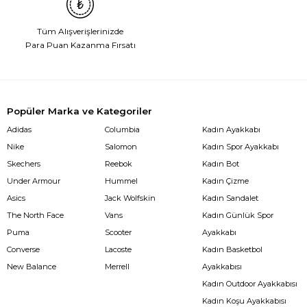
Tüm Alışverişlerinizde
Para Puan Kazanma Fırsatı
Popüler Marka ve Kategoriler
Adidas
Columbia
Kadın Ayakkabı
Nike
Salomon
Kadın Spor Ayakkabı
Skechers
Reebok
Kadın Bot
Under Armour
Hummel
Kadın Çizme
Asics
Jack Wolfskin
Kadın Sandalet
The North Face
Vans
Kadın Günlük Spor
Puma
Scooter
Ayakkabı
Converse
Lacoste
Kadın Basketbol
New Balance
Merrell
Ayakkabısı
Kadın Outdoor Ayakkabısı
Kadın Koşu Ayakkabısı