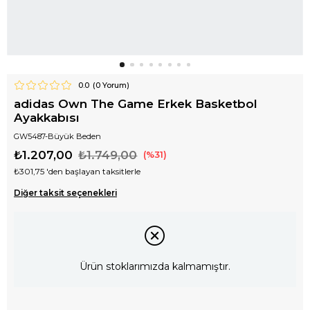
0.0
(
0
Yorum)
adidas Own The Game Erkek Basketbol
Ayakkabısı
GW5487-Büyük Beden
₺1.207,00
₺1.749,00
31
₺301,75
'den başlayan taksitlerle
Diğer taksit seçenekleri
Ürün stoklarımızda kalmamıştır.