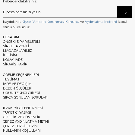
haberdar olabilirsiniz.
Kaydolarak
Kişisel Verilerin Korunması Kanunu
ve
Aydınlatma Metnini
kabul
etmiş olursunuz.
HESABIM
ÖNCEKİ SİPARİŞLERİM
ŞİRKET PROFİLİ
MAĞAZALARIMIZ
İLETİŞİM
KOLAY İADE
SİPARİŞ TAKİP
ÖDEME SEÇENEKLERİ
TESLİMAT
İADE VE DEĞİŞİM
BEDEN ÖLÇÜLERİ
ÜRÜN TEKNOLOJİLERİ
SIKÇA SORULAN SORULAR
KVKK BİLGİLENDİRMESİ
TÜKETİCİ YASASI
GİZLİLİK VE GÜVENLİK
ÇEREZ AYDINLATMA METNİ
ÇEREZ TERCİHLERİM
KULLANIM KOŞULLARI