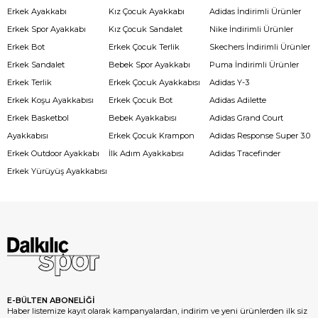
Erkek Ayakkabı
Kız Çocuk Ayakkabı
Adidas İndirimli Ürünler
Erkek Spor Ayakkabı
Kız Çocuk Sandalet
Nike İndirimli Ürünler
Erkek Bot
Erkek Çocuk Terlik
Skechers İndirimli Ürünler
Erkek Sandalet
Bebek Spor Ayakkabı
Puma İndirimli Ürünler
Erkek Terlik
Erkek Çocuk Ayakkabısı
Adidas Y-3
Erkek Koşu Ayakkabısı
Erkek Çocuk Bot
Adidas Adilette
Erkek Basketbol
Bebek Ayakkabısı
Adidas Grand Court
Ayakkabısı
Erkek Çocuk Krampon
Adidas Response Super 3.0
Erkek Outdoor Ayakkabı
İlk Adım Ayakkabısı
Adidas Tracefinder
Erkek Yürüyüş Ayakkabısı
E-BÜLTEN ABONELİĞİ
Haber listemize kayıt olarak kampanyalardan, indirim ve yeni ürünlerden ilk siz