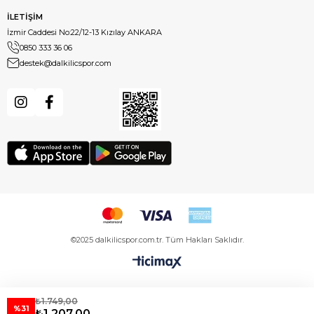
İLETİŞİM
İzmir Caddesi No:22/12-13 Kızılay ANKARA
0850 333 36 06
destek@dalkilicspor.com
©2025 dalkilicspor.com.tr. Tüm Hakları Saklıdır.
₺1.749,00
%31
₺1.207,00