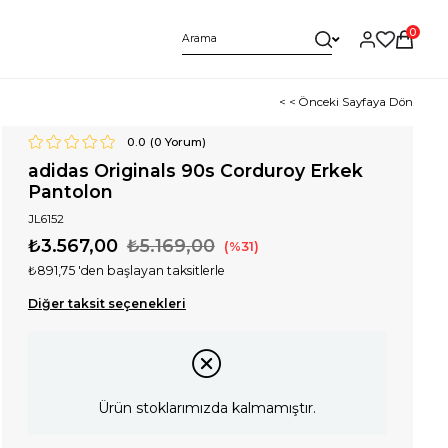
0
< < Önceki Sayfaya Dön
0.0
(
0
Yorum)
adidas Originals 90s Corduroy Erkek
Pantolon
JL6152
₺3.567,00
₺5.169,00
31
₺891,75
'den başlayan taksitlerle
Diğer taksit seçenekleri
Ürün stoklarımızda kalmamıştır.