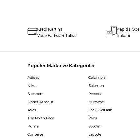
Kredi Kartına
Kapıda Öd
Vade Farksız 4 Taksit
İmkanı
Popüler Marka ve Kategoriler
Adidas
Columbia
Nike
Salomon
Skechers
Reebok
Under Armour
Hummel
Asics
Jack Wolfskin
The North Face
Vans
Puma
Scooter
Converse
Lacoste