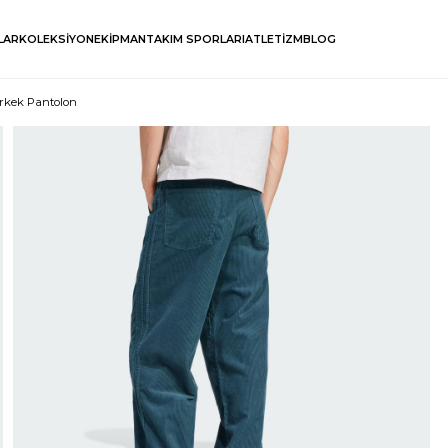
LAR
KOLEKSİYON
EKİPMAN
TAKIM SPORLARI
ATLETİZM
BLOG
Erkek Pantolon