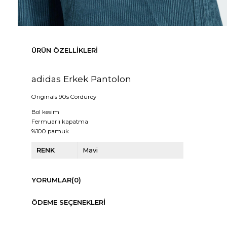
ÜRÜN ÖZELLIKLERI
adidas Erkek Pantolon
Originals 90s Corduroy
Bol kesim
Fermuarlı kapatma
%100 pamuk
RENK
Mavi
YORUMLAR
(0)
ÖDEME SEÇENEKLERI