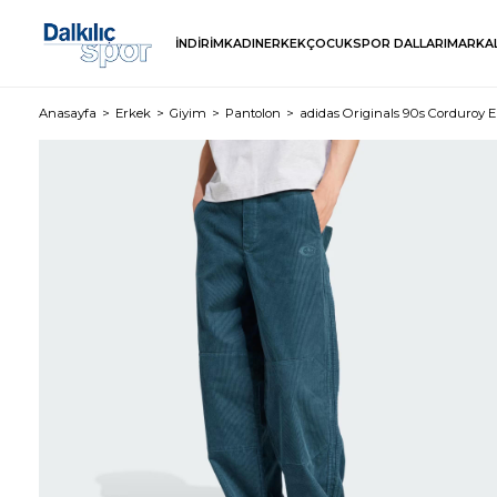
İNDİRİM
KADIN
ERKEK
ÇOCUK
SPOR DALLARI
MARKA
Anasayfa
Erkek
Giyim
Pantolon
adidas Originals 90s Corduroy 