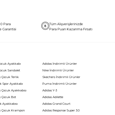
0 Para
Tüm Alışverişlerinizde
e Garantisi
Para Puan Kazanma Fırsatı
Çocuk Ayakkabı
Adidas İndirimli Ürünler
Çocuk Sandalet
Nike İndirimli Ürünler
 Çocuk Terlik
Skechers İndirimli Ürünler
k Spor Ayakkabı
Puma İndirimli Ürünler
k Çocuk Ayakkabısı
Adidas Y-3
k Çocuk Bot
Adidas Adilette
k Ayakkabısı
Adidas Grand Court
k Çocuk Krampon
Adidas Response Super 3.0