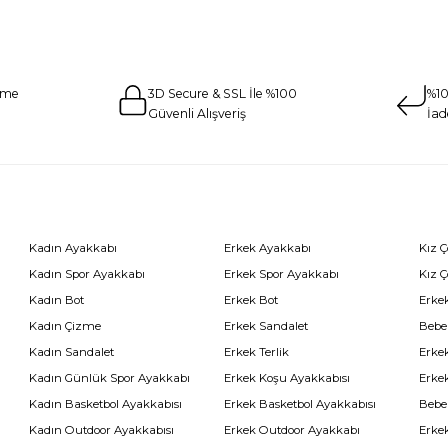
eme
3D Secure & SSL İle %100
%10
Güvenli Alışveriş
İad
Kadın Ayakkabı
Erkek Ayakkabı
Kız 
Kadın Spor Ayakkabı
Erkek Spor Ayakkabı
Kız 
Kadın Bot
Erkek Bot
Erkek
Kadın Çizme
Erkek Sandalet
Bebe
Kadın Sandalet
Erkek Terlik
Erke
Kadın Günlük Spor Ayakkabı
Erkek Koşu Ayakkabısı
Erke
Kadın Basketbol Ayakkabısı
Erkek Basketbol Ayakkabısı
Bebe
Kadın Outdoor Ayakkabısı
Erkek Outdoor Ayakkabı
Erke