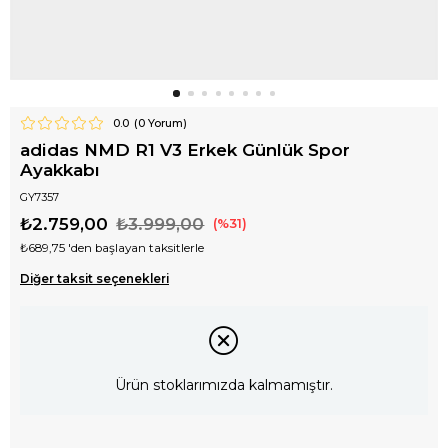
0.0
(
0
Yorum)
adidas NMD R1 V3 Erkek Günlük Spor
Ayakkabı
GY7357
₺2.759,00
₺3.999,00
31
₺689,75
'den başlayan taksitlerle
Diğer taksit seçenekleri
Ürün stoklarımızda kalmamıştır.