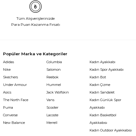
Tüm Alışverişlerinizde
Para Puan Kazanma Fırsatı
Popüler Marka ve Kategoriler
Adidas
Columbia
Kadın Ayakkabı
Nike
Salomon
Kadın Spor Ayakkabı
Skechers
Reebok
Kadın Bot
Under Armour
Hummel
Kadın Çizme
Asics
Jack Wolfskin
Kadın Sandalet
The North Face
Vans
Kadın Günlük Spor
Puma
Scooter
Ayakkabı
Converse
Lacoste
Kadın Basketbol
New Balance
Merrell
Ayakkabısı
Kadın Outdoor Ayakkabısı