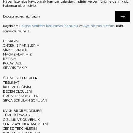
Haber listemize kayıt olarak kampanyalardan, indirim ve yeni ürünlerden ilk siz
haberdar olabilirsiniz.
Kaydolarak
Kişisel Verilerin Korunması Kanunu
ve
Aydınlatma Metnini
kabul
etmiş olursunuz.
HESABIM
ÖNCEKİ SİPARİŞLERİM
ŞİRKET PROFİLİ
MAĞAZALARIMIZ
İLETİŞİM
KOLAY İADE
SİPARİŞ TAKİP
ÖDEME SEÇENEKLERİ
TESLİMAT
İADE VE DEĞİŞİM
BEDEN ÖLÇÜLERİ
ÜRÜN TEKNOLOJİLERİ
SIKÇA SORULAN SORULAR
KVKK BİLGİLENDİRMESİ
TÜKETİCİ YASASI
GİZLİLİK VE GÜVENLİK
ÇEREZ AYDINLATMA METNİ
ÇEREZ TERCİHLERİM
KULLANIM KOŞULLARI