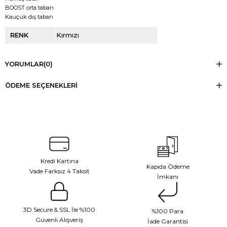
BOOST orta taban
Kauçuk dış taban
RENK
Kırmızı
YORUMLAR
(0)
ÖDEME SEÇENEKLERI
Kredi Kartına
Kapıda Ödeme
Vade Farksız 4 Taksit
İmkanı
3D Secure & SSL İle %100
%100 Para
Güvenli Alışveriş
İade Garantisi