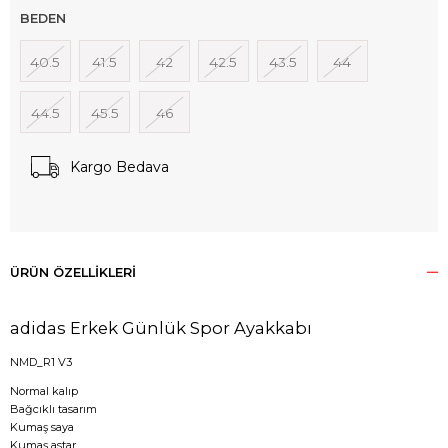
BEDEN
40.5
41.5
42
42.5
43.5
44
44.5
45.5
46
Kargo Bedava
ÜRÜN ÖZELLIKLERI
adidas Erkek Günlük Spor Ayakkabı
NMD_R1 V3
Normal kalıp
Bağcıklı tasarım
Kumaş saya
Kumaş astar