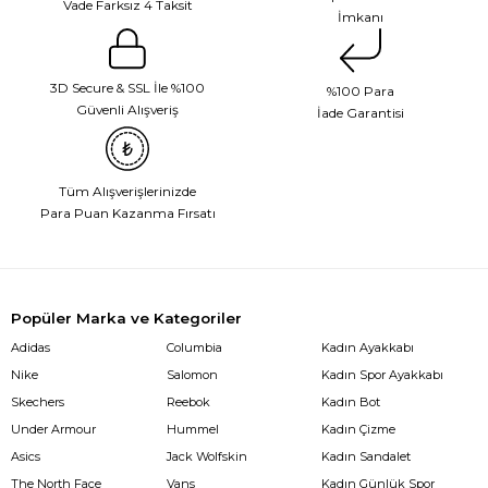
Vade Farksız 4 Taksit
İmkanı
3D Secure & SSL İle %100
%100 Para
Güvenli Alışveriş
İade Garantisi
Tüm Alışverişlerinizde
Para Puan Kazanma Fırsatı
Popüler Marka ve Kategoriler
Adidas
Columbia
Kadın Ayakkabı
Nike
Salomon
Kadın Spor Ayakkabı
Skechers
Reebok
Kadın Bot
Under Armour
Hummel
Kadın Çizme
Asics
Jack Wolfskin
Kadın Sandalet
The North Face
Vans
Kadın Günlük Spor