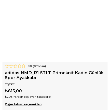
0.0
(
0
Yorum)
adidas NMD_R1 STLT Primeknit Kadın Günlük
Spor Ayakkabı
CQ2387
₺815,00
₺203,75
'den başlayan taksitlerle
Diğer taksit seçenekleri