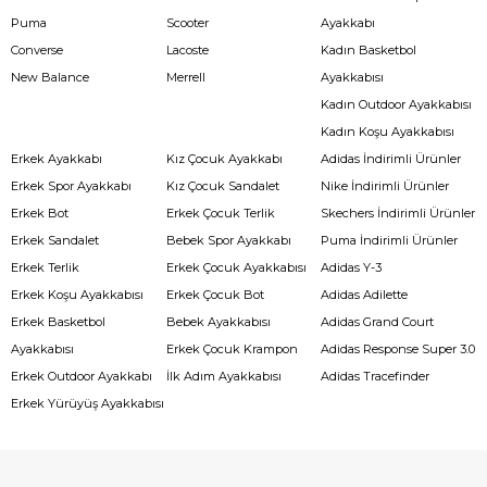
Puma
Scooter
Ayakkabı
Converse
Lacoste
Kadın Basketbol
New Balance
Merrell
Ayakkabısı
Kadın Outdoor Ayakkabısı
Kadın Koşu Ayakkabısı
Erkek Ayakkabı
Kız Çocuk Ayakkabı
Adidas İndirimli Ürünler
Erkek Spor Ayakkabı
Kız Çocuk Sandalet
Nike İndirimli Ürünler
Erkek Bot
Erkek Çocuk Terlik
Skechers İndirimli Ürünler
Erkek Sandalet
Bebek Spor Ayakkabı
Puma İndirimli Ürünler
Erkek Terlik
Erkek Çocuk Ayakkabısı
Adidas Y-3
Erkek Koşu Ayakkabısı
Erkek Çocuk Bot
Adidas Adilette
Erkek Basketbol
Bebek Ayakkabısı
Adidas Grand Court
Ayakkabısı
Erkek Çocuk Krampon
Adidas Response Super 3.0
Erkek Outdoor Ayakkabı
İlk Adım Ayakkabısı
Adidas Tracefinder
Erkek Yürüyüş Ayakkabısı