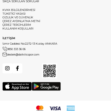
SIKÇA SORULAN SORULAR
KVKK BİLGİLENDİRMESİ
TÜKETİCİ YASASI
GİZLİLİK VE GÜVENLİK
ÇEREZ AYDINLATMA METNİ
ÇEREZ TERCİHLERİM
KULLANIM KOŞULLARI
İLETİŞİM
İzmir Caddesi No:22/12-13 Kızılay ANKARA
0850 333 36 06
destek@dalkilicspor.com