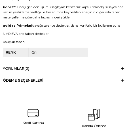
boost™
Enerji geri dönüşümü sağlayan benzersiz kapsül teknolojisi sayesinde
üstün yastıklama özelliği ile her adımda kaybedilen enerjinin diğer orta taban
materyallerine göre daha fazlasını geri yükler
adidas Primeknit
ayağı sarar ve destekler, daha konforlu bir kullanım sunar
NMD EVA orta taban destekleri
Kauçuk taban
RENK
Gri
YORUMLAR
(0)
ÖDEME SEÇENEKLERI
Kredi Kartına
Kapıda Ödeme