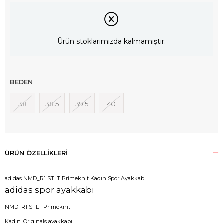
Ürün stoklarımızda kalmamıştır.
BEDEN
38
38.5
39.5
40
ÜRÜN ÖZELLIKLERI
adidas NMD_R1 STLT Primeknit Kadın Spor Ayakkabı
adidas spor ayakkabı
NMD_R1 STLT Primeknit
Kadın, Originals ayakkabı