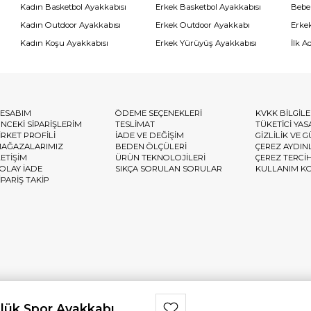
Kadın Basketbol Ayakkabısı
Erkek Basketbol Ayakkabısı
Bebe
Kadın Outdoor Ayakkabısı
Erkek Outdoor Ayakkabı
Erke
Kadın Koşu Ayakkabısı
Erkek Yürüyüş Ayakkabısı
İlk A
ESABIM
ÖDEME SEÇENEKLERİ
KVKK BİLGİL
NCEKİ SİPARİŞLERİM
TESLİMAT
TÜKETİCİ YAS
İRKET PROFİLİ
İADE VE DEĞİŞİM
GİZLİLİK VE 
AĞAZALARIMIZ
BEDEN ÖLÇÜLERİ
ÇEREZ AYDIN
LETİŞİM
ÜRÜN TEKNOLOJİLERİ
ÇEREZ TERCİ
OLAY İADE
SIKÇA SORULAN SORULAR
KULLANIM K
İPARİŞ TAKİP
lük Spor Ayakkabı