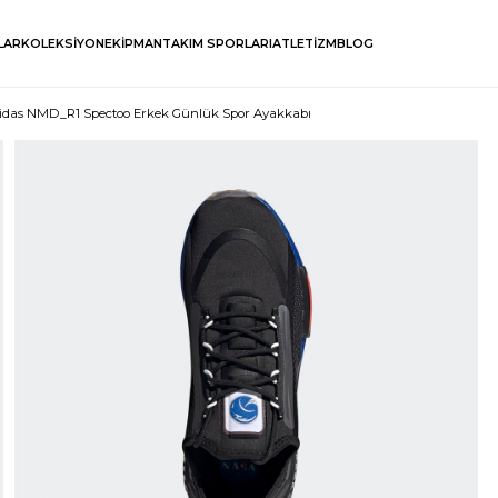
LAR
KOLEKSİYON
EKİPMAN
TAKIM SPORLARI
ATLETİZM
BLOG
idas NMD_R1 Spectoo Erkek Günlük Spor Ayakkabı