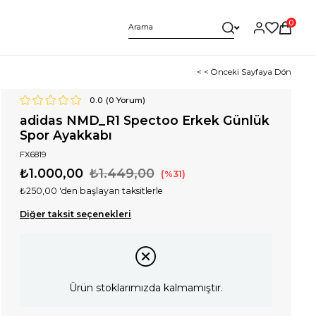
0
< < Önceki Sayfaya Dön
0.0
(
0
Yorum)
adidas NMD_R1 Spectoo Erkek Günlük
Spor Ayakkabı
FX6819
₺1.000,00
₺1.449,00
31
₺250,00
'den başlayan taksitlerle
Diğer taksit seçenekleri
Ürün stoklarımızda kalmamıştır.