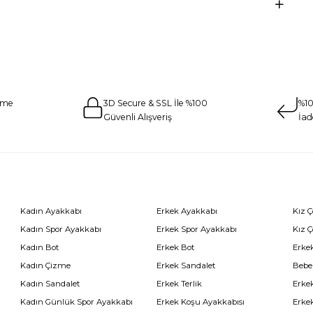
eme
3D Secure & SSL İle %100
%10
Güvenli Alışveriş
İad
Kadın Ayakkabı
Erkek Ayakkabı
Kız 
Kadın Spor Ayakkabı
Erkek Spor Ayakkabı
Kız 
Kadın Bot
Erkek Bot
Erkek
Kadın Çizme
Erkek Sandalet
Bebe
Kadın Sandalet
Erkek Terlik
Erke
Kadın Günlük Spor Ayakkabı
Erkek Koşu Ayakkabısı
Erke