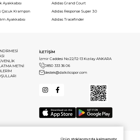
k Ayakkabısı
Adidas Grand Court
k Çocuk Krampon
Adidas Response Super 3.0
dım Ayakkabısı
Adidas Tracefinder
ENDİRMESİ
İLETİŞİM
ASI
İzmir Caddesi No:22/12-13 Kızılay ANKARA
GÜVENLİK
0850 333 36 06
LATMA METNİ
HLERİM
destek@dalkilicspor.com
OŞULLARI
Ürün stoklarımızda kalmamıştır.