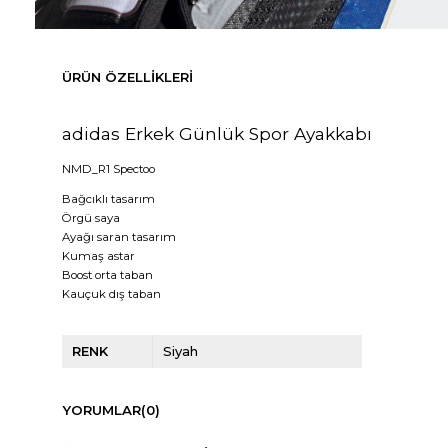
ÜRÜN ÖZELLIKLERI
adidas Erkek Günlük Spor Ayakkabı
NMD_R1 Spectoo
Bağcıklı tasarım
Örgü saya
Ayağı saran tasarım
Kumaş astar
Boost orta taban
Kauçuk dış taban
RENK
Siyah
YORUMLAR
(0)