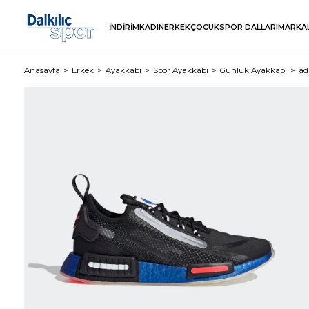
İNDİRİM
KADIN
ERKEK
ÇOCUK
SPOR DALLARI
MARKA
Anasayfa
Erkek
Ayakkabı
Spor Ayakkabı
Günlük Ayakkabı
ad