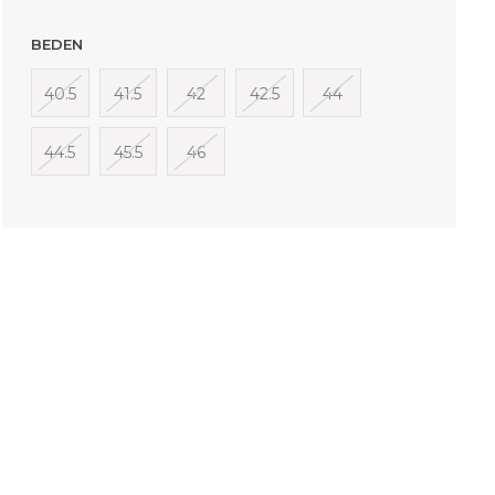
BEDEN
40.5
41.5
42
42.5
44
44.5
45.5
46