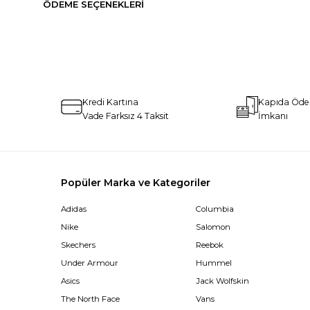
ÖDEME SEÇENEKLERI
Kredi Kartına
Kapıda Öd
Vade Farksız 4 Taksit
İmkanı
Popüler Marka ve Kategoriler
Adidas
Columbia
Nike
Salomon
Skechers
Reebok
Under Armour
Hummel
Asics
Jack Wolfskin
The North Face
Vans