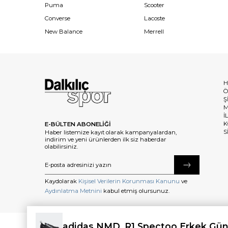
Puma
Scooter
Converse
Lacoste
New Balance
Merrell
H
Ö
Ş
M
İ
K
E-BÜLTEN ABONELİĞİ
S
Haber listemize kayıt olarak kampanyalardan,
indirim ve yeni ürünlerden ilk siz haberdar
olabilirsiniz.
Kaydolarak
Kişisel Verilerin Korunması Kanunu
ve
Aydınlatma Metnini
kabul etmiş olursunuz.
adidas NMD_R1 Spectoo Erkek Gün